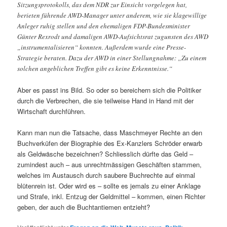
Sitzungsprotokolls, das dem NDR zur Einsicht vorgelegen hat,
berieten führende AWD-Manager unter anderem, wie sie klagewillige
Anleger ruhig stellen und den ehemaligen FDP-Bundesminister
Günter Rexrodt und damaligen AWD-Aufsichtsrat zugunsten des AWD
„instrumentalisieren“ konnten. Außerdem wurde eine Presse-
Strategie beraten. Dazu der AWD in einer Stellungnahme: „Zu einem
solchen angeblichen Treffen gibt es keine Erkenntnisse.“
Aber es passt ins Bild. So oder so bereichern sich die Politiker
durch die Verbrechen, die sie teilweise Hand in Hand mit der
Wirtschaft durchführen.
Kann man nun die Tatsache, dass Maschmeyer Rechte an den
Buchverküfen der Biographie des Ex-Kanzlers Schröder erwarb
als Geldwäsche bezeichnen? Schliesslich dürfte das Geld –
zumindest auch – aus unrechtmässigen Geschäften stammen,
welches im Austausch durch saubere Buchrechte auf einmal
blütenrein ist. Oder wird es – sollte es jemals zu einer Anklage
und Strafe, inkl. Entzug der Geldmittel – kommen, einen Richter
geben, der auch die Buchtantiemen entzieht?