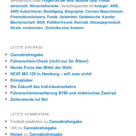
Veröffentlicht unter
Fragen an die Welt
,
Musste raus
,
Politik
,
wirtschaft
,
Wirtschaftsrente
|
Verschlagwortet mit
Anleger
,
AWD
,
AWD-Aufsichtsrat
,
Beteiligung
,
Biographie
,
Carsten Maschmeyer
,
Finanzdienstleisters
,
Fonds
,
Geldmittel
,
Geldwäsche
,
Kanzler
,
Machenschaft
,
NDR
,
Politikerfreund
,
Rexrodt
,
Sitzungsprotokoll
,
Strafe
,
verbrechen
|
Schreibe eine Antwort
LETZTE EINTRÄGE
Cannabisfreigabe
Führerschein-Check (nicht nur für Ältere!)
Honda Forza das Mittel der Wahl.
SEAT MO 125 in Hamburg – will man nicht!
Klimakleber
Die Zukunft des Individualverkehrs
Führerscheinerweiterung B196 und elektrisches Zweirad
Zeitenwende tut Not
LETZTE KOMMENTARE
Football prediction
zu
Cannabisfreigabe
-thh
zu
Cannabisfreigabe
Holger
zu
Cannabisfreigabe