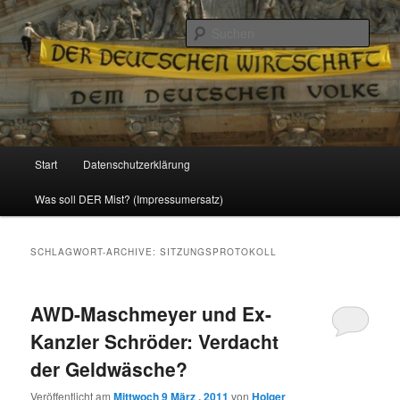
Politik, Wirtschaft, Soziales und Gesellschaft
Such
Reizzentrum
Hauptmenü
Start
Datenschutzerklärung
Zum
Zum
Was soll DER Mist? (Impressumersatz)
Inhalt
sekundären
wechseln
Inhalt
SCHLAGWORT-ARCHIVE:
SITZUNGSPROTOKOLL
wechseln
AWD-Maschmeyer und Ex-
Kanzler Schröder: Verdacht
der Geldwäsche?
Veröffentlicht am
Mittwoch 9 März , 2011
von
Holger