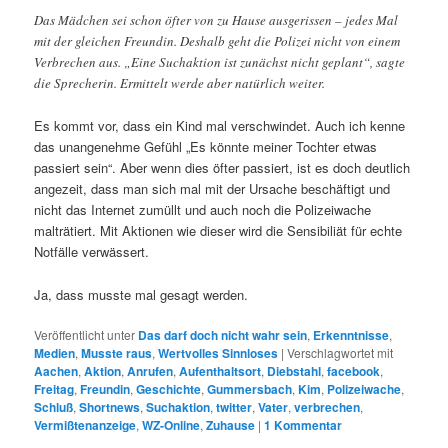
Das Mädchen sei schon öfter von zu Hause ausgerissen – jedes Mal
mit der gleichen Freundin. Deshalb geht die Polizei nicht von einem
Verbrechen aus. „Eine Suchaktion ist zunächst nicht geplant“, sagte
die Sprecherin. Ermittelt werde aber natürlich weiter.
Es kommt vor, dass ein Kind mal verschwindet. Auch ich kenne
das unangenehme Gefühl „Es könnte meiner Tochter etwas
passiert sein“. Aber wenn dies öfter passiert, ist es doch deutlich
angezeit, dass man sich mal mit der Ursache beschäftigt und
nicht das Internet zumüllt und auch noch die Polizeiwache
malträtiert. Mit Aktionen wie dieser wird die Sensibiliät für echte
Notfälle verwässert.
Ja, dass musste mal gesagt werden.
Veröffentlicht unter
Das darf doch nicht wahr sein
,
Erkenntnisse
,
Medien
,
Musste raus
,
Wertvolles Sinnloses
|
Verschlagwortet mit
Aachen
,
Aktion
,
Anrufen
,
Aufenthaltsort
,
Diebstahl
,
facebook
,
Freitag
,
Freundin
,
Geschichte
,
Gummersbach
,
Kim
,
Polizeiwache
,
Schluß
,
Shortnews
,
Suchaktion
,
twitter
,
Vater
,
verbrechen
,
Vermißtenanzeige
,
WZ-Online
,
Zuhause
|
1
Kommentar