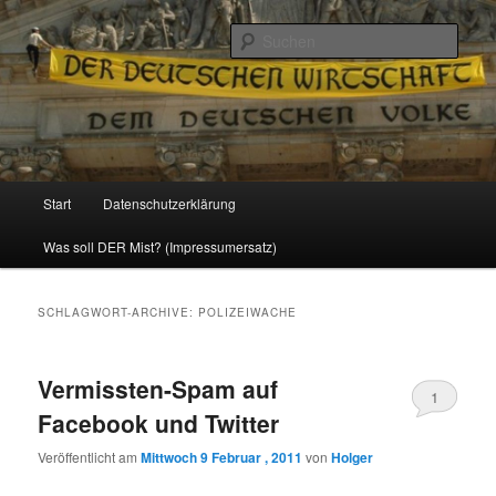
Politik, Wirtschaft, Soziales und Gesellschaft
Such
Reizzentrum
Hauptmenü
Start
Datenschutzerklärung
Zum
Zum
Was soll DER Mist? (Impressumersatz)
Inhalt
sekundären
wechseln
Inhalt
SCHLAGWORT-ARCHIVE:
POLIZEIWACHE
wechseln
Vermissten-Spam auf
1
Facebook und Twitter
Veröffentlicht am
Mittwoch 9 Februar , 2011
von
Holger