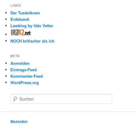
LINKS
Der Tuedelkram
Erdstueck
Lawblog by Udo Vetter
NOCH kritischer als ich
META
Anmelden
Eintrags-Feed
Kommentar-Feed
WordPress.org
S
u
c
h
e
Mastodon
n