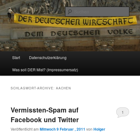
Politik, Wirtschaft, Soziales und Gesellschaft
Such
Reizzentrum
Hauptmenü
Start
Datenschutzerklärung
Zum
Zum
Was soll DER Mist? (Impressumersatz)
Inhalt
sekundären
wechseln
Inhalt
SCHLAGWORT-ARCHIVE:
AACHEN
wechseln
Vermissten-Spam auf
1
Facebook und Twitter
Veröffentlicht am
Mittwoch 9 Februar , 2011
von
Holger