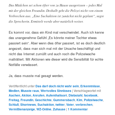
Das Mädchen sei schon öfter von zu Hause ausgerissen – jedes Mal
mit der gleichen Freundin. Deshalb geht die Polizei nicht von einem
Verbrechen aus. „Eine Suchaktion ist zunächst nicht geplant“, sagte
die Sprecherin. Ermittelt werde aber natürlich weiter.
Es kommt vor, dass ein Kind mal verschwindet. Auch ich kenne
das unangenehme Gefühl „Es könnte meiner Tochter etwas
passiert sein“. Aber wenn dies öfter passiert, ist es doch deutlich
angezeit, dass man sich mal mit der Ursache beschäftigt und
nicht das Internet zumüllt und auch noch die Polizeiwache
malträtiert. Mit Aktionen wie dieser wird die Sensibiliät für echte
Notfälle verwässert.
Ja, dass musste mal gesagt werden.
Veröffentlicht unter
Das darf doch nicht wahr sein
,
Erkenntnisse
,
Medien
,
Musste raus
,
Wertvolles Sinnloses
|
Verschlagwortet mit
Aachen
,
Aktion
,
Anrufen
,
Aufenthaltsort
,
Diebstahl
,
facebook
,
Freitag
,
Freundin
,
Geschichte
,
Gummersbach
,
Kim
,
Polizeiwache
,
Schluß
,
Shortnews
,
Suchaktion
,
twitter
,
Vater
,
verbrechen
,
Vermißtenanzeige
,
WZ-Online
,
Zuhause
|
1
Kommentar