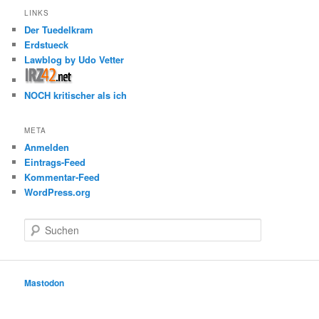
LINKS
Der Tuedelkram
Erdstueck
Lawblog by Udo Vetter
NOCH kritischer als ich
META
Anmelden
Eintrags-Feed
Kommentar-Feed
WordPress.org
S
u
c
h
e
Mastodon
n