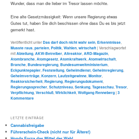
Wunder, dass man die lieber im Tresor lassen möchte.
Eine alte Gesetzmässigkeit: Wenn unsere Regierung etwas
Gutes tut, haben Sie dich beschissen ohne dass Du es bis jetzt
gemerkt hast.
Veröffentlicht unter
Das darf doch nicht wahr sein
,
Erkenntnisse
,
Musste raus
,
parteien
,
Politik
,
Wahlen
,
wirtschaft
|
Verschlagwortet
mit
Abteilung
,
AKW-Betreiber
,
Altreaktor
,
ARD-Magazin
,
Atombranche
,
Atomgesetz
,
Atomkraftwerk
,
Atomwirtschaft
,
Branche
,
Bundesregierung
,
Bundesumweltministerium
,
Eckpunktepapier
,
Feststellung
,
Geheimdienst
,
Geheimregierung
,
Geheimverträge
,
Konzern
,
Laufzeitgewinne
,
Monitor
,
Reaktorsicherheit
,
Regierung
,
Regierungsdokument
,
Regierungssprecher
,
Schutzniveau
,
Senkung
,
Tagesschau
,
Tresor
,
Verpflichtung
,
Verschluß
,
Wirklichkeit
,
Wolfgang Renneberg
|
3
Kommentare
LETZTE EINTRÄGE
Cannabisfreigabe
Führerschein-Check (nicht nur für Ältere!)
Honda Forza das Mittel der Wahl.