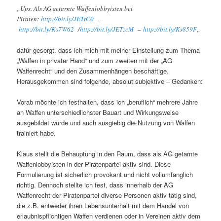
„Ups. Als AG getarnte Waffenlobbyisten bei
Piraten:
http://bit.ly/JETtC0
–
http://bit.ly/Ks7W62
/
http://bit.ly/JETzcM
–
http://bit.ly/Ks859F
„
dafür gesorgt, dass ich mich mit meiner Einstellung zum Thema
„Waffen in privater Hand“ und zum zweiten mit der „AG
Waffenrecht“ und den Zusammenhängen beschäftige.
Herausgekommen sind folgende, absolut subjektive – Gedanken:
Vorab möchte ich festhalten, dass ich „beruflich“ mehrere Jahre
an Waffen unterschiedlichster Bauart und Wirkungsweise
ausgebildet wurde und auch ausgiebig die Nutzung von Waffen
trainiert habe.
Klaus stellt die Behauptung in den Raum, dass als AG getarnte
Waffenlobbyisten in der Piratenpartei aktiv sind. Diese
Formulierung ist sicherlich provokant und nicht vollumfanglich
richtig. Dennoch stellte ich fest, dass innerhalb der AG
Waffenrecht der Piratenpartei diverse Personen aktiv tätig sind,
die z.B. entweder ihren Lebensunterhalt mit dem Handel von
erlaubnispflichtigen Waffen verdienen oder in Vereinen aktiv dem