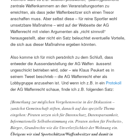
zentrale Waffenkammern an den Veranstaltungsorten zu
erreichten, als dass jeder Waffenbesitzer sich einen Tresor
anschaffen muss. Aber selbst diese – für reine Sportler wohl
umsetzbare Maßnahme – wird auf der Webseite der AG
Waffenrecht mit vielen Argumenten als „nicht sinnvoll“
herausgestellt, aber nicht ein Satz beleuchtet eventuelle Vorteile,
die sich aus dieser Maßnahme ergeben könnten.
Also komme ich für mich persönlich zu dem Schluß, dass
entweder die Aussendarstellung der AG Waffen äusserst
ungeschickt betrieben wird, oder – wie Klaus Peukert es in
seinem Tweet beschrieb – die AG Waffenrecht eher als
Lobbygruppe anzusehen ist. Und wenn ich z.B. in ein
Protokoll
der AG Waffenrecht schaue, finde ich z.B. folgenden Satz:
[Bemerkung zur möglichen Vorgehensweise in der Diskussion –
zunächst Gemeinschaft stiften, danach auf das spezielle Thema
eingehen: Piraten setzen sich für Datenschutz, Datensparsamkeit,
Informationelle Selbstbestimmung ein. Piraten stehen für Freiheits-,
Bürger-, Grundrechte wie die Unverletzlichkeit der Wohnung ein.
Übrigens wir sind Sportschützen/Waffenbesitzer und damit in