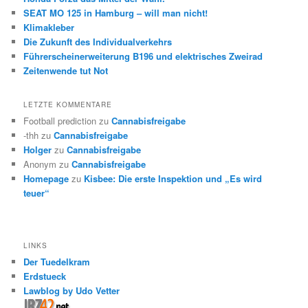
SEAT MO 125 in Hamburg – will man nicht!
Klimakleber
Die Zukunft des Individualverkehrs
Führerscheinerweiterung B196 und elektrisches Zweirad
Zeitenwende tut Not
LETZTE KOMMENTARE
Football prediction
zu
Cannabisfreigabe
-thh
zu
Cannabisfreigabe
Holger
zu
Cannabisfreigabe
Anonym
zu
Cannabisfreigabe
Homepage
zu
Kisbee: Die erste Inspektion und „Es wird
teuer“
LINKS
Der Tuedelkram
Erdstueck
Lawblog by Udo Vetter