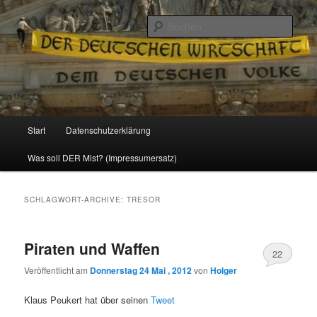
Politik, Wirtschaft, Soziales und Gesellschaft
Such
Reizzentrum
Hauptmenü
Start
Datenschutzerklärung
Zum
Zum
Was soll DER Mist? (Impressumersatz)
Inhalt
sekundären
wechseln
Inhalt
SCHLAGWORT-ARCHIVE:
TRESOR
wechseln
Piraten und Waffen
22
Veröffentlicht am
Donnerstag 24 Mai , 2012
von
Holger
Klaus Peukert hat über seinen
Tweet