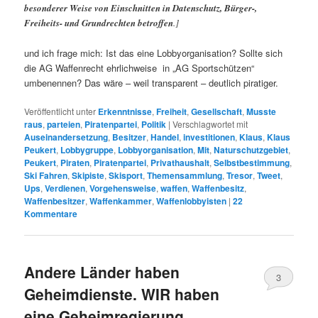
besonderer Weise von Einschnitten in Datenschutz, Bürger-,
Freiheits- und Grundrechten betroffen
.]
und ich frage mich: Ist das eine Lobbyorganisation? Sollte sich
die AG Waffenrecht ehrlichweise in „AG Sportschützen“
umbenennen? Das wäre – weil transparent – deutlich piratiger.
Veröffentlicht unter
Erkenntnisse
,
Freiheit
,
Gesellschaft
,
Musste
raus
,
parteien
,
Piratenpartei
,
Politik
|
Verschlagwortet mit
Auseinandersetzung
,
Besitzer
,
Handel
,
investitionen
,
Klaus
,
Klaus
Peukert
,
Lobbygruppe
,
Lobbyorganisation
,
Mit
,
Naturschutzgebiet
,
Peukert
,
Piraten
,
Piratenpartei
,
Privathaushalt
,
Selbstbestimmung
,
Ski Fahren
,
Skipiste
,
Skisport
,
Themensammlung
,
Tresor
,
Tweet
,
Ups
,
Verdienen
,
Vorgehensweise
,
waffen
,
Waffenbesitz
,
Waffenbesitzer
,
Waffenkammer
,
Waffenlobbyisten
|
22
Kommentare
Andere Länder haben
3
Geheimdienste. WIR haben
eine Geheimregierung