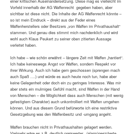
einer kritischen Auseinandersetzung. Diese mag es vielleicht im
Vorfeld innerhalb der AG Waffenrecht gegeben haben, aber
sichtbar ist diese nicht. Die Inhalte der AG Waffenrecht könnte –
so ist mein Eindruck – direkt aus der Feder eines
Waffenherstellers oder Besitzers „von Waffen im Privathaushalt“
stammen. Und genau dies stimmt mich nachdenklich und wird
wohl auch Klaus Peukert zu seiner oben zitierten Aussage
verleitet haben.
Ich habe – wie schön erwähnt – längere Zeit mit Waffen „hantiert“.
Ich habe keineswegs Angst vor Waffen, sondern Respekt vor
ihrer Wirkung. Auch ich habe gern geschossen (sprengen mach
auch Spaß ….) und würde es auch heute noch tun, habe aber
keine Gelegenheit oder doch ein zu geringes Interesse. Was mir
aber stets ein mulmiges Gefühl macht, sind Waffen in der Hand
von Menschen – die Möglichkeit dass auch Menschen (mit wenig
gefestigtem Charakter) auch unkontrolliert mit Waffen umgehen
können. Und aus diesem Grund befürworte ich eine restriktive
Gesetzgebung was den Waffenbesitz und -umgang angeht.
Waffen brauchen nicht in Privathaushalten gelagert werden.
Vielmehr wäre es z.B. deutlich preiswerter, (alarm)gesicherte