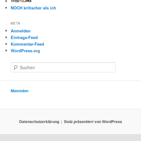
NOCH kritischer als ich
META
Anmelden
Eintrags-Feed
Kommentar-Feed
WordPress.org
S
u
c
h
e
Mastodon
n
Datenschutzerklärung
Stolz präsentiert von WordPress