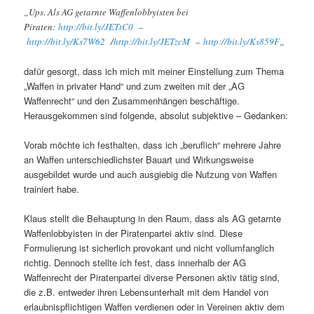
„Ups. Als AG getarnte Waffenlobbyisten bei
Piraten:
http://bit.ly/JETtC0
–
http://bit.ly/Ks7W62
/
http://bit.ly/JETzcM
–
http://bit.ly/Ks859F
„
dafür gesorgt, dass ich mich mit meiner Einstellung zum Thema
„Waffen in privater Hand“ und zum zweiten mit der „AG
Waffenrecht“ und den Zusammenhängen beschäftige.
Herausgekommen sind folgende, absolut subjektive – Gedanken:
Vorab möchte ich festhalten, dass ich „beruflich“ mehrere Jahre
an Waffen unterschiedlichster Bauart und Wirkungsweise
ausgebildet wurde und auch ausgiebig die Nutzung von Waffen
trainiert habe.
Klaus stellt die Behauptung in den Raum, dass als AG getarnte
Waffenlobbyisten in der Piratenpartei aktiv sind. Diese
Formulierung ist sicherlich provokant und nicht vollumfanglich
richtig. Dennoch stellte ich fest, dass innerhalb der AG
Waffenrecht der Piratenpartei diverse Personen aktiv tätig sind,
die z.B. entweder ihren Lebensunterhalt mit dem Handel von
erlaubnispflichtigen Waffen verdienen oder in Vereinen aktiv dem