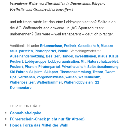
besonderer Weise von Einschnitten in Datenschutz, Bürger-,
Freiheits- und Grundrechten betroffen
.]
und ich frage mich: Ist das eine Lobbyorganisation? Sollte sich
die AG Waffenrecht ehrlichweise in „AG Sportschützen“
umbenennen? Das wäre – weil transparent – deutlich piratiger.
Veröffentlicht unter
Erkenntnisse
,
Freiheit
,
Gesellschaft
,
Musste
raus
,
parteien
,
Piratenpartei
,
Politik
|
Verschlagwortet mit
Auseinandersetzung
,
Besitzer
,
Handel
,
investitionen
,
Klaus
,
Klaus
Peukert
,
Lobbygruppe
,
Lobbyorganisation
,
Mit
,
Naturschutzgebiet
,
Peukert
,
Piraten
,
Piratenpartei
,
Privathaushalt
,
Selbstbestimmung
,
Ski Fahren
,
Skipiste
,
Skisport
,
Themensammlung
,
Tresor
,
Tweet
,
Ups
,
Verdienen
,
Vorgehensweise
,
waffen
,
Waffenbesitz
,
Waffenbesitzer
,
Waffenkammer
,
Waffenlobbyisten
|
22
Kommentare
LETZTE EINTRÄGE
Cannabisfreigabe
Führerschein-Check (nicht nur für Ältere!)
Honda Forza das Mittel der Wahl.