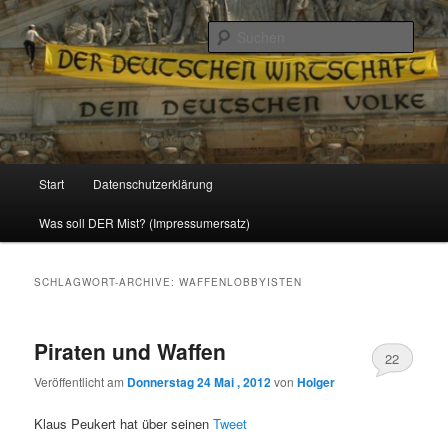
Politik, Wirtschaft, Soziales und Gesellschaft
Such
Reizzentrum
Hauptmenü
Start
Datenschutzerklärung
Zum
Zum
Was soll DER Mist? (Impressumersatz)
Inhalt
sekundären
wechseln
Inhalt
SCHLAGWORT-ARCHIVE:
WAFFENLOBBYISTEN
wechseln
Piraten und Waffen
22
Veröffentlicht am
Donnerstag 24 Mai , 2012
von
Holger
Klaus Peukert hat über seinen
Tweet