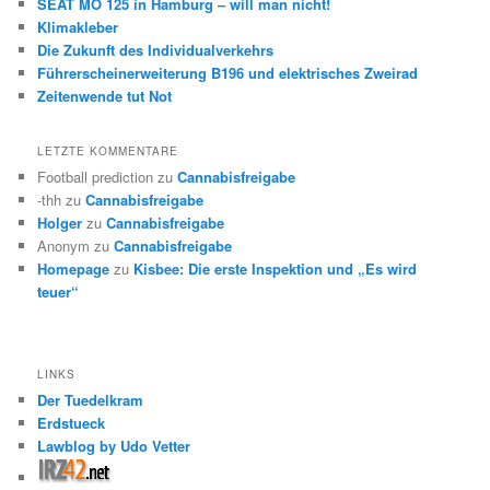
SEAT MO 125 in Hamburg – will man nicht!
Klimakleber
Die Zukunft des Individualverkehrs
Führerscheinerweiterung B196 und elektrisches Zweirad
Zeitenwende tut Not
LETZTE KOMMENTARE
Football prediction
zu
Cannabisfreigabe
-thh
zu
Cannabisfreigabe
Holger
zu
Cannabisfreigabe
Anonym
zu
Cannabisfreigabe
Homepage
zu
Kisbee: Die erste Inspektion und „Es wird
teuer“
LINKS
Der Tuedelkram
Erdstueck
Lawblog by Udo Vetter