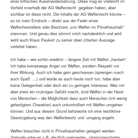
einer kritischen Auseinandersetzung. Diese mag es vielleicht im
Vorfeld innerhalb der AG Waffenrecht gegeben haben, aber
sichtbar ist diese nicht. Die Inhalte der AG Waffenrecht könnte –
so ist mein Eindruck – direkt aus der Feder eines
Waffenherstellers oder Besitzers „von Waffen im Privathaushalt“
stammen. Und genau dies stimmt mich nachdenklich und wird
wohl auch Klaus Peukert zu seiner oben zitierten Aussage
verleitet haben.
Ich habe – wie schön erwähnt – längere Zeit mit Waffen „hantiert“.
Ich habe keineswegs Angst vor Waffen, sondern Respekt vor
ihrer Wirkung. Auch ich habe gern geschossen (sprengen mach
auch Spaß ….) und würde es auch heute noch tun, habe aber
keine Gelegenheit oder doch ein zu geringes Interesse. Was mir
aber stets ein mulmiges Gefühl macht, sind Waffen in der Hand
von Menschen – die Möglichkeit dass auch Menschen (mit wenig
gefestigtem Charakter) auch unkontrolliert mit Waffen umgehen
können. Und aus diesem Grund befürworte ich eine restriktive
Gesetzgebung was den Waffenbesitz und -umgang angeht.
Waffen brauchen nicht in Privathaushalten gelagert werden.
Vielmehr wäre es z.B. deutlich preiswerter, (alarm)gesicherte