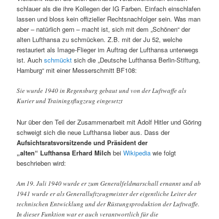
schlauer als die ihre Kollegen der IG Farben. Einfach einschlafen
lassen und bloss kein offizieller Rechtsnachfolger sein. Was man
aber – natürlich gern – macht ist, sich mit dem „Schönen“ der
alten Lufthansa zu schmücken. Z.B. mit der Ju 52, welche
restauriert als Image-Flieger im Auftrag der Lufthansa unterwegs
ist. Auch
schmückt
sich die „Deutsche Lufthansa Berlin-Stiftung,
Hamburg“ mit einer Messerschmitt BF108:
Sie wurde 1940 in Regensburg gebaut und von der Luftwaffe als
Kurier und Trainingsflugzeug eingesetzt
Nur über den Teil der Zusammenarbeit mit Adolf Hitler und Göring
schweigt sich die neue Lufthansa lieber aus. Dass der
Aufsichtsratsvorsitzende und Präsident der
„alten“ Lufthansa Erhard Milch
bei
Wikipedia
wie folgt
beschrieben wird:
Am 19. Juli 1940 wurde er zum Generalfeldmarschall ernannt und ab
1941 wurde er als Generalluftzeugmeister der eigentliche Leiter der
technischen Entwicklung und der Rüstungsproduktion der Luftwaffe.
In dieser Funktion war er auch verantwortlich für die