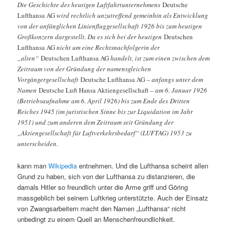
Die Geschichte des heutigen Luftfahrtunternehmens
Deutsche
Lufthansa AG
wird rechtlich unzutreffend gemeinhin als Entwicklung
von der anfänglichen Linienfluggesellschaft 1926 bis zum heutigen
Großkonzern dargestellt. Da es sich bei der heutigen
Deutschen
Lufthansa AG
nicht um eine Rechtsnachfolgerin der
„alten“
Deutschen Lufthansa AG
handelt, ist zum einen zwischen dem
Zeitraum von der Gründung der namensgleichen
Vorgängergesellschaft
Deutsche Lufthansa AG
– anfangs unter dem
Namen
Deutsche Luft Hansa Aktiengesellschaft
– am 6. Januar 1926
(Betriebsaufnahme am 6. April 1926) bis zum Ende des Dritten
Reiches 1945 (im juristischen Sinne bis zur Liquidation im Jahr
1951) und zum anderen dem Zeitraum seit Gründung der
„Aktiengesellschaft für Luftverkehrsbedarf“ (LUFTAG) 1953 zu
unterscheiden.
kann man
Wikipedia
entnehmen. Und die Lufthansa scheint allen
Grund zu haben, sich von der Lufthansa zu distanzieren, die
damals Hitler so freundlich unter die Arme griff und Göring
massgeblich bei seinem Luftkrieg unterstützte. Auch der Einsatz
von Zwangsarbeitern macht den Namen „Lufthansa“ nicht
unbedingt zu einem Quell an Menschenfreundlichkeit.