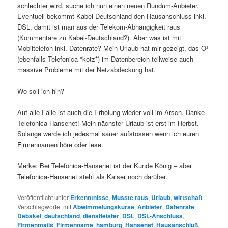
schlechter wird, suche ich nun einen neuen Rundum-Anbieter.
Eventuell bekommt Kabel-Deutschland den Hausanschluss inkl.
DSL, damit ist man aus der Telekom-Abhängigkeit raus
(Kommentare zu Kabel-Deutschland?). Aber was ist mit
Mobiltelefon inkl. Datenrate? Mein Urlaub hat mir gezeigt, das O²
(ebenfalls Telefonica *kotz*) im Datenbereich teilweise auch
massive Probleme mit der Netzabdeckung hat.
Wo soll ich hin?
Auf alle Fälle ist auch die Erholung wieder voll im Arsch. Danke
Telefonica-Hansenet! Mein nächster Urlaub ist erst im Herbst.
Solange werde ich jedesmal sauer aufstossen wenn ich euren
Firmennamen höre oder lese.
Merke: Bei Telefonica-Hansenet ist der Kunde König – aber
Telefonica-Hansenet steht als Kaiser noch darüber.
Veröffentlicht unter
Erkenntnisse
,
Musste raus
,
Urlaub
,
wirtschaft
|
Verschlagwortet mit
Abwimmelungskurse
,
Anbieter
,
Datenrate
,
Debakel
,
deutschland
,
dienstleister
,
DSL
,
DSL-Anschluss
,
Firmenmails
,
Firmenname
,
hamburg
,
Hansenet
,
Hausanschluß
,