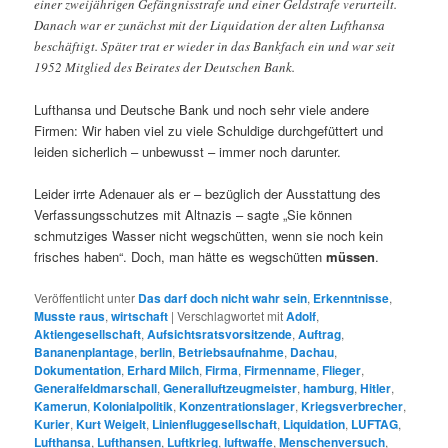
einer zweijährigen Gefängnisstrafe und einer Geldstrafe verurteilt.
Danach war er zunächst mit der Liquidation der alten Lufthansa
beschäftigt. Später trat er wieder in das Bankfach ein und war seit
1952 Mitglied des Beirates der Deutschen Bank.
Lufthansa und Deutsche Bank und noch sehr viele andere
Firmen: Wir haben viel zu viele Schuldige durchgefüttert und
leiden sicherlich – unbewusst – immer noch darunter.
Leider irrte Adenauer als er – bezüglich der Ausstattung des
Verfassungsschutzes mit Altnazis – sagte „Sie können
schmutziges Wasser
nicht wegschütten, wenn sie noch kein
frisches haben“. Doch, man hätte es wegschütten
müssen
.
Veröffentlicht unter
Das darf doch nicht wahr sein
,
Erkenntnisse
,
Musste raus
,
wirtschaft
|
Verschlagwortet mit
Adolf
,
Aktiengesellschaft
,
Aufsichtsratsvorsitzende
,
Auftrag
,
Bananenplantage
,
berlin
,
Betriebsaufnahme
,
Dachau
,
Dokumentation
,
Erhard Milch
,
Firma
,
Firmenname
,
Flieger
,
Generalfeldmarschall
,
Generalluftzeugmeister
,
hamburg
,
Hitler
,
Kamerun
,
Kolonialpolitik
,
Konzentrationslager
,
Kriegsverbrecher
,
Kurier
,
Kurt Weigelt
,
Linienfluggesellschaft
,
Liquidation
,
LUFTAG
,
Lufthansa
,
Lufthansen
,
Luftkrieg
,
luftwaffe
,
Menschenversuch
,