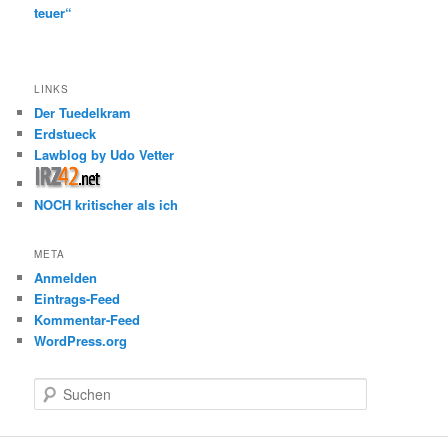
teuer“
LINKS
Der Tuedelkram
Erdstueck
Lawblog by Udo Vetter
NOCH kritischer als ich
META
Anmelden
Eintrags-Feed
Kommentar-Feed
WordPress.org
S
u
c
h