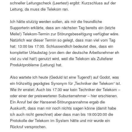
schneller Leitungscheck (Leertest) ergibt: Kurzschluss auf der
Leitung, da muss die Telekom ran.
Ich hätte stutzig werden sollen, als mir die freundliche
Supporterin erklärte, dass am nächsten Tag bereits ein (letzte
Meile!) Telekom-Termin zur Störungsbeseitigung verfügbar wäre.
Natürlich war dieser Termin so gelegt, dass man viel vom Tag
hat: 13:00 bis 17:00. Schlussendlich bedeutet dies, dass ein
kompletter Urlaubstag (von dem der deutsche Arbeitsnehmer eh
viel zu viel hat!) genutzt wird, weil die Telekom als Zulieferer
Produktprobleme (Leitung) hat.
Also wartete ich heute (Geduld ist eine Tugend!) auf Godot, was
ein frühzeitig geprägtes Synonym für „Techniker der Telekom“ ist.
Wie ihr erratet: Auch bis 17:30 war kein Techniker der Telekom –
oder einer der preiswerteren Subunternehmer – hier erschienen.
Ein Anruf bei der Hansenet-Störungsannahme ergab die
Auskunft, dass man mir noch nichts sagen könne (damit habe
ich auch nicht gerechnet) aber dass man bis 19:00/20:00 die
Protokolle der Telekom im System hätte und mir wurde ein
Rückruf versprochen.