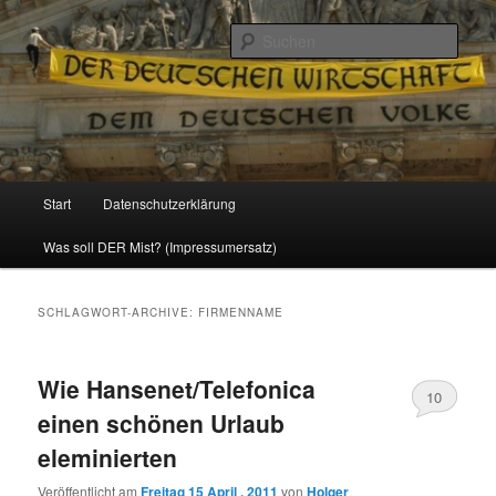
Politik, Wirtschaft, Soziales und Gesellschaft
Such
Reizzentrum
Hauptmenü
Start
Datenschutzerklärung
Zum
Zum
Was soll DER Mist? (Impressumersatz)
Inhalt
sekundären
wechseln
Inhalt
SCHLAGWORT-ARCHIVE:
FIRMENNAME
wechseln
Wie Hansenet/Telefonica
10
einen schönen Urlaub
eleminierten
Veröffentlicht am
Freitag 15 April , 2011
von
Holger