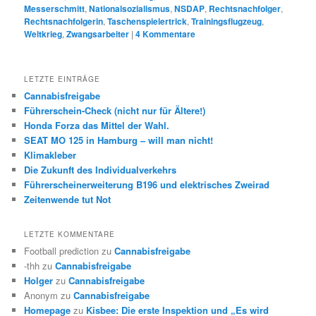
Messerschmitt
,
Nationalsozialismus
,
NSDAP
,
Rechtsnachfolger
,
Rechtsnachfolgerin
,
Taschenspielertrick
,
Trainingsflugzeug
,
Weltkrieg
,
Zwangsarbeiter
|
4
Kommentare
LETZTE EINTRÄGE
Cannabisfreigabe
Führerschein-Check (nicht nur für Ältere!)
Honda Forza das Mittel der Wahl.
SEAT MO 125 in Hamburg – will man nicht!
Klimakleber
Die Zukunft des Individualverkehrs
Führerscheinerweiterung B196 und elektrisches Zweirad
Zeitenwende tut Not
LETZTE KOMMENTARE
Football prediction
zu
Cannabisfreigabe
-thh
zu
Cannabisfreigabe
Holger
zu
Cannabisfreigabe
Anonym
zu
Cannabisfreigabe
Homepage
zu
Kisbee: Die erste Inspektion und „Es wird