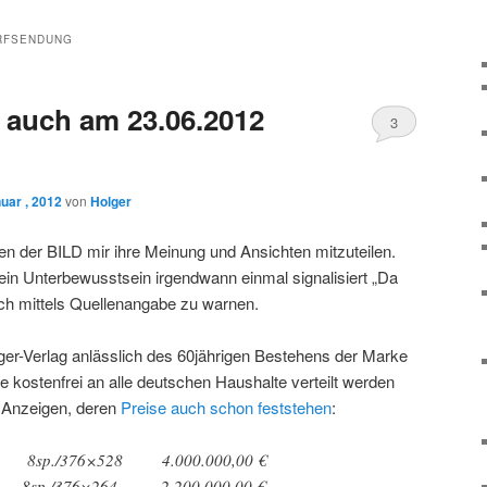
RFSENDUNG
 auch am 23.06.2012
3
uar , 2012
von
Holger
ren der BILD mir ihre Meinung und Ansichten mitzuteilen.
ein Unterbewusstsein irgendwann einmal signalisiert „Da
ch mittels Quellenangabe zu warnen.
ger-Verlag anlässlich des 60jährigen Bestehens der Marke
 kostenfrei an alle deutschen Haushalte verteilt werden
ch Anzeigen, deren
Preise auch schon feststehen
:
/376×528 4.000.000,00 €
/376×264 2.200.000,00 €