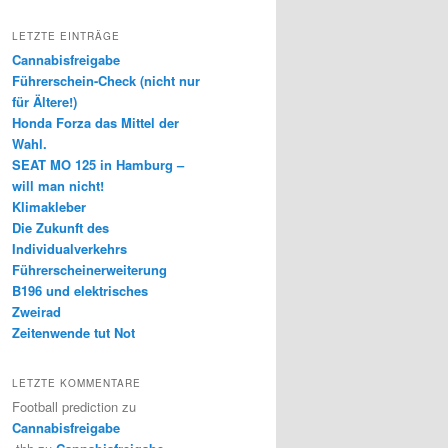
LETZTE EINTRÄGE
Cannabisfreigabe
Führerschein-Check (nicht nur
für Ältere!)
Honda Forza das Mittel der
Wahl.
SEAT MO 125 in Hamburg –
will man nicht!
Klimakleber
Die Zukunft des
Individualverkehrs
Führerscheinerweiterung
B196 und elektrisches
Zweirad
Zeitenwende tut Not
LETZTE KOMMENTARE
Football prediction
zu
Cannabisfreigabe