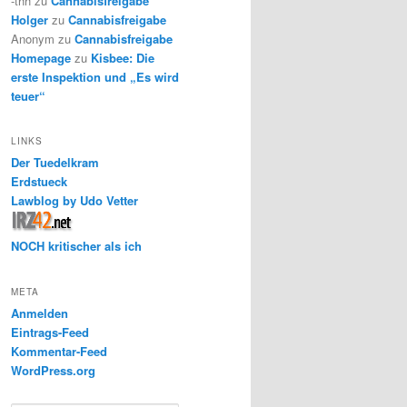
-thh
zu
Cannabisfreigabe
Holger
zu
Cannabisfreigabe
Anonym
zu
Cannabisfreigabe
Homepage
zu
Kisbee: Die
erste Inspektion und „Es wird
teuer“
LINKS
Der Tuedelkram
Erdstueck
Lawblog by Udo Vetter
NOCH kritischer als ich
META
Anmelden
Eintrags-Feed
Kommentar-Feed
WordPress.org