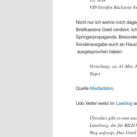
VIP-Streifen Rückseit
Nicht nur ich wehre mich dage
Briefkastens Geld verdient. Ic
Springerpropaganda. Besonders
Sonderausgabe auch an Hausha
ausgesprochen haben:
Verteilung: ca. 41 Mio. 
Tages
Quelle
Mediadaten
.
Udo Vetter weist im
Lawblog
au
Überdies gibt es nun au
Lüneburg, die für BILD-V
Weg aufzeigt. Das Urtei