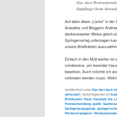
klar, dass Postwurfsendu
Empfänger beim Absende
Auf eben diese „Lücke“ in der 
Anwaltes und Bloggers Andr
dankenswerter Weise gleich e
Springerverlag untersagen ka
unsere Briefkästen auszudehn
Einfach in den Müll werfen ist 
mindestens „ein lesender Haush
bewirken. Auch möchte ich anm
verbraten werden muss. Wehrt 
Veröffentlicht unter
Das darf doch ni
wirtschaft
|
Verschlagwortet mit
And
Briefkasten
,
Haus
,
Haushalt
,
Ins
,
L
Postwurfsendung
,
quelle
,
Quellena
Springerpropaganda
,
springerverl
Werbeverweigerer
,
Werbezusendu