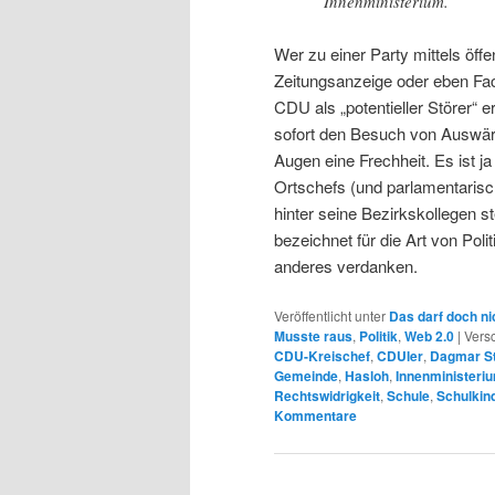
Innenministerium.
Wer zu einer Party mittels öff
Zeitungsanzeige oder eben Fac
CDU als „potentieller Störer“
sofort den Besuch von Auswärt
Augen eine Frechheit. Es ist j
Ortschefs (und parlamentarisc
hinter seine Bezirkskollegen s
bezeichnet für die Art von Pol
anderes verdanken.
Veröffentlicht unter
Das darf doch ni
Musste raus
,
Politik
,
Web 2.0
|
Versc
CDU-Kreischef
,
CDUler
,
Dagmar St
Gemeinde
,
Hasloh
,
Innenministeri
Rechtswidrigkeit
,
Schule
,
Schulkin
Kommentare