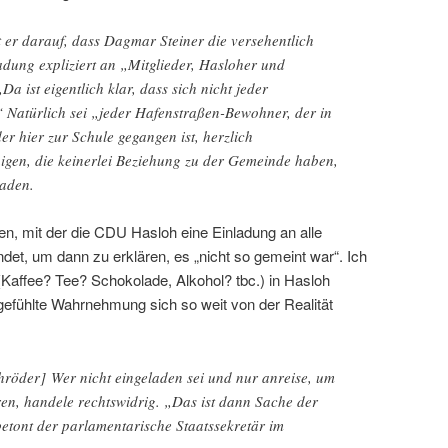
t er darauf, dass Dagmar Steiner die versehentlich
adung expliziert an „Mitglieder, Hasloher und
Da ist eigentlich klar, dass sich nicht jeder
“ Natürlich sei „jeder Hafenstraßen-Bewohner, der in
r hier zur Schule gegangen ist, herzlich
nigen, die keinerlei Beziehung zu der Gemeinde haben,
laden.
ren, mit der die CDU Hasloh eine Einladung an alle
et, um dann zu erklären, es „nicht so gemeint war“. Ich
(Kaffee? Tee? Schokolade, Alkohol? tbc.) in Hasloh
fühlte Wahrnehmung sich so weit von der Realität
öder] Wer nicht eingeladen sei und nur anreise, um
ren, handele rechtswidrig. „Das ist dann Sache der
 betont der parlamentarische Staatssekretär im