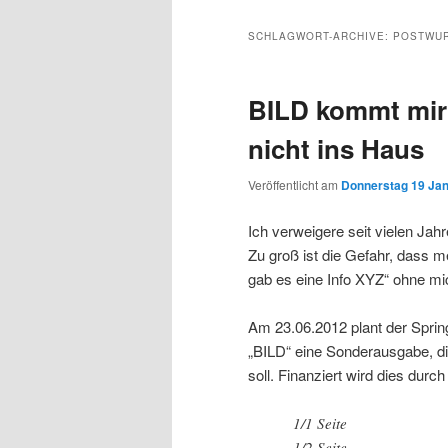
Inhalt
sekundären
SCHLAGWORT-ARCHIVE:
POSTWU
wechseln
Inhalt
BILD kommt mir
wechseln
nicht ins Haus
Veröffentlicht am
Donnerstag 19 Jan
Ich verweigere seit vielen Jah
Zu groß ist die Gefahr, dass m
gab es eine Info XYZ“ ohne mi
Am 23.06.2012 plant der Sprin
„BILD“ eine Sonderausgabe, die
soll. Finanziert wird dies dur
1/1 Seite 8sp.
1/2 Seite 8sp.