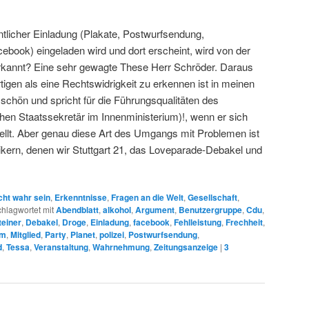
entlicher Einladung (Plakate, Postwurfsendung,
ebook) eingeladen wird und dort erscheint, wird von der
 erkannt? Eine sehr gewagte These Herr Schröder. Daraus
igen als eine Rechtswidrigkeit zu erkennen ist in meinen
a schön und spricht für die Führungsqualitäten des
hen Staatssekretär im Innenministerium)!, wenn er sich
tellt. Aber genau diese Art des Umgangs mit Problemen ist
itikern, denen wir Stuttgart 21, das Loveparade-Debakel und
cht wahr sein
,
Erkenntnisse
,
Fragen an die Welt
,
Gesellschaft
,
hlagwortet mit
Abendblatt
,
alkohol
,
Argument
,
Benutzergruppe
,
Cdu
,
einer
,
Debakel
,
Droge
,
Einladung
,
facebook
,
Fehlleistung
,
Frechheit
,
um
,
Mitglied
,
Party
,
Planet
,
polizei
,
Postwurfsendung
,
d
,
Tessa
,
Veranstaltung
,
Wahrnehmung
,
Zeitungsanzeige
|
3