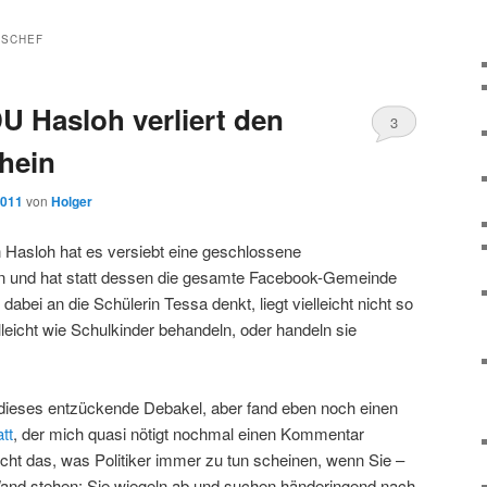
ISCHEF
U Hasloh verliert den
3
chein
2011
von
Holger
 Hasloh hat es versiebt eine geschlossene
n und hat statt dessen die gesamte Facebook-Gemeinde
dabei an die Schülerin Tessa denkt, liegt vielleicht nicht so
lleicht wie Schulkinder behandeln, oder handeln sie
dieses entzückende Debakel, aber fand eben noch einen
tt
, der mich quasi nötigt nochmal einen Kommentar
t das, was Politiker immer zu tun scheinen, wenn Sie –
Wand stehen: Sie wiegeln ab und suchen händeringend nach