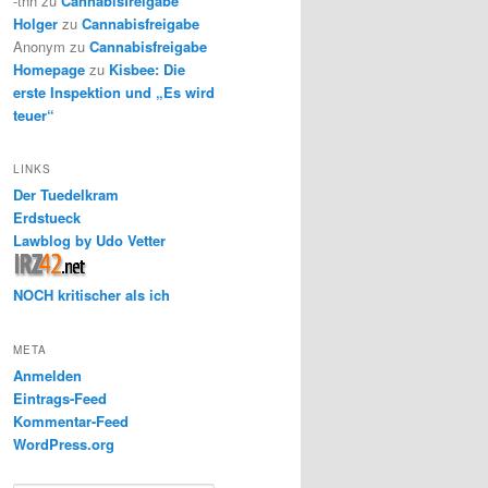
-thh
zu
Cannabisfreigabe
Holger
zu
Cannabisfreigabe
Anonym
zu
Cannabisfreigabe
Homepage
zu
Kisbee: Die
erste Inspektion und „Es wird
teuer“
LINKS
Der Tuedelkram
Erdstueck
Lawblog by Udo Vetter
NOCH kritischer als ich
META
Anmelden
Eintrags-Feed
Kommentar-Feed
WordPress.org