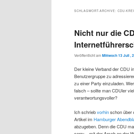
Inhalt
sekundären
SCHLAGWORT-ARCHIVE:
CDU-KRE
wechseln
Inhalt
Nicht nur die CD
wechseln
Internetführers
Veröffentlicht am
Mittwoch 13 Juli , 
Der kleine Verband der CDU in
Benutzergruppe zu adressiere
zu einer Party einzuladen. Wer 
falsch – sollte man CDUler vie
verantwortungsvoller?
Ich schrieb
vorhin
schon über 
Artikel im
Hamburger Abendbla
abzugeben. Denn die CDU mach
sorry – mit der Arsch an der 