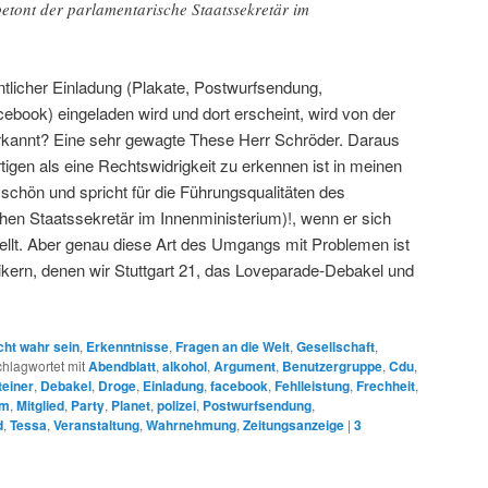
 betont der parlamentarische Staatssekretär im
entlicher Einladung (Plakate, Postwurfsendung,
ebook) eingeladen wird und dort erscheint, wird von der
 erkannt? Eine sehr gewagte These Herr Schröder. Daraus
igen als eine Rechtswidrigkeit zu erkennen ist in meinen
a schön und spricht für die Führungsqualitäten des
hen Staatssekretär im Innenministerium)!, wenn er sich
tellt. Aber genau diese Art des Umgangs mit Problemen ist
itikern, denen wir Stuttgart 21, das Loveparade-Debakel und
cht wahr sein
,
Erkenntnisse
,
Fragen an die Welt
,
Gesellschaft
,
hlagwortet mit
Abendblatt
,
alkohol
,
Argument
,
Benutzergruppe
,
Cdu
,
einer
,
Debakel
,
Droge
,
Einladung
,
facebook
,
Fehlleistung
,
Frechheit
,
um
,
Mitglied
,
Party
,
Planet
,
polizei
,
Postwurfsendung
,
d
,
Tessa
,
Veranstaltung
,
Wahrnehmung
,
Zeitungsanzeige
|
3