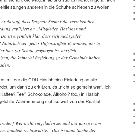
hlleistungen anderen in die Schuhe schieben zu wollen:
t er darauf, dass Dagmar Steiner die versehentlich
adung expliziert an „Mitglieder, Hasloher und
Da ist eigentlich klar, dass sich nicht jeder
“ Natürlich sei „jeder Hafenstraßen-Bewohner, der in
r hier zur Schule gegangen ist, herzlich
nigen, die keinerlei Beziehung zu der Gemeinde haben,
laden.
ren, mit der die CDU Hasloh eine Einladung an alle
et, um dann zu erklären, es „nicht so gemeint war“. Ich
(Kaffee? Tee? Schokolade, Alkohol? tbc.) in Hasloh
fühlte Wahrnehmung sich so weit von der Realität
öder] Wer nicht eingeladen sei und nur anreise, um
ren, handele rechtswidrig. „Das ist dann Sache der