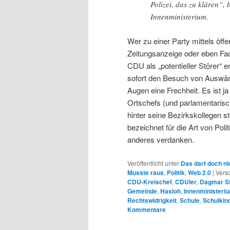
Polizei, das zu klären“,
Innenministerium.
Wer zu einer Party mittels öff
Zeitungsanzeige oder eben Fac
CDU als „potentieller Störer“
sofort den Besuch von Auswärt
Augen eine Frechheit. Es ist j
Ortschefs (und parlamentarisc
hinter seine Bezirkskollegen s
bezeichnet für die Art von Pol
anderes verdanken.
Veröffentlicht unter
Das darf doch ni
Musste raus
,
Politik
,
Web 2.0
|
Versc
CDU-Kreischef
,
CDUler
,
Dagmar St
Gemeinde
,
Hasloh
,
Innenministeri
Rechtswidrigkeit
,
Schule
,
Schulkin
Kommentare