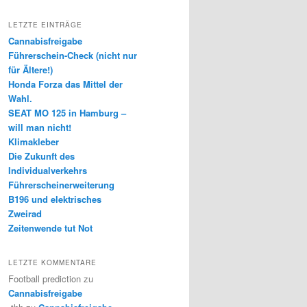
LETZTE EINTRÄGE
Cannabisfreigabe
Führerschein-Check (nicht nur
für Ältere!)
Honda Forza das Mittel der
Wahl.
SEAT MO 125 in Hamburg –
will man nicht!
Klimakleber
Die Zukunft des
Individualverkehrs
Führerscheinerweiterung
B196 und elektrisches
Zweirad
Zeitenwende tut Not
LETZTE KOMMENTARE
Football prediction
zu
Cannabisfreigabe