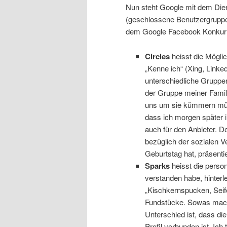
Nun steht Google mit dem Diens
(geschlossene Benutzergruppe)
dem Google Facebook Konkurr
Circles
heisst die Möglic
„Kenne ich“ (Xing, Linke
unterschiedliche Gruppen 
der Gruppe meiner Famili
uns um sie kümmern müss
dass ich morgen später 
auch für den Anbieter. D
bezüglich der sozialen 
Geburtstag hat, präsentie
Sparks
heisst die person
verstanden habe, hinterl
„Kischkernspucken, Seif
Fundstücke. Sowas macht
Unterschied ist, dass di
Profil verbunden ist. Ich