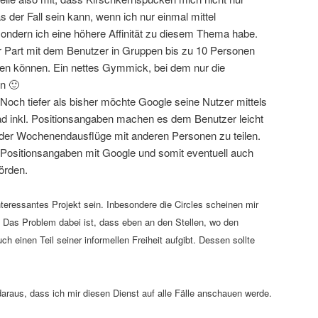
s der Fall sein kann, wenn ich nur einmal mittel
ndern ich eine höhere Affinität zu diesem Thema habe.
r Part mit dem Benutzer in Gruppen bis zu 10 Personen
en können. Ein nettes Gymmick, bei dem nur die
n 🙂
 Noch tiefer als bisher möchte Google seine Nutzer mittels
ad inkl. Positionsangaben machen es dem Benutzer leicht
oder Wochenendausflüge mit anderen Personen zu teilen.
e Positionsangaben mit Google und somit eventuell auch
örden.
nteressantes Projekt sein. Inbesondere die Circles scheinen mir
n. Das Problem dabei ist, dass eben an den Stellen, wo den
h einen Teil seiner informellen Freiheit aufgibt. Dessen sollte
raus, dass ich mir diesen Dienst auf alle Fälle anschauen werde.