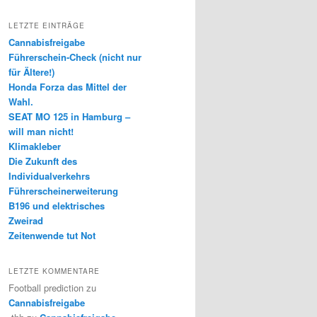
LETZTE EINTRÄGE
Cannabisfreigabe
Führerschein-Check (nicht nur
für Ältere!)
Honda Forza das Mittel der
Wahl.
SEAT MO 125 in Hamburg –
will man nicht!
Klimakleber
Die Zukunft des
Individualverkehrs
Führerscheinerweiterung
B196 und elektrisches
Zweirad
Zeitenwende tut Not
LETZTE KOMMENTARE
Football prediction
zu
Cannabisfreigabe