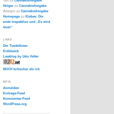
-thh
zu
Cannabisfreigabe
Holger
zu
Cannabisfreigabe
Anonym
zu
Cannabisfreigabe
Homepage
zu
Kisbee: Die
erste Inspektion und „Es wird
teuer“
LINKS
Der Tuedelkram
Erdstueck
Lawblog by Udo Vetter
NOCH kritischer als ich
META
Anmelden
Eintrags-Feed
Kommentar-Feed
WordPress.org