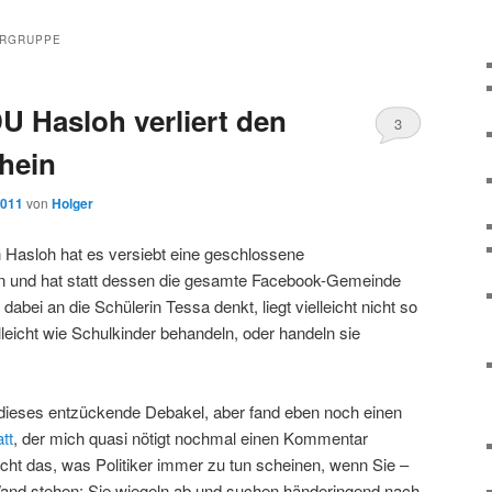
ERGRUPPE
U Hasloh verliert den
3
chein
2011
von
Holger
 Hasloh hat es versiebt eine geschlossene
n und hat statt dessen die gesamte Facebook-Gemeinde
dabei an die Schülerin Tessa denkt, liegt vielleicht nicht so
lleicht wie Schulkinder behandeln, oder handeln sie
dieses entzückende Debakel, aber fand eben noch einen
tt
, der mich quasi nötigt nochmal einen Kommentar
t das, was Politiker immer zu tun scheinen, wenn Sie –
Wand stehen: Sie wiegeln ab und suchen händeringend nach