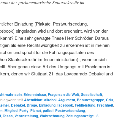
 betont der parlamentarische Staatssekretär im
entlicher Einladung (Plakate, Postwurfsendung,
ebook) eingeladen wird und dort erscheint, wird von der
 erkannt? Eine sehr gewagte These Herr Schröder. Daraus
igen als eine Rechtswidrigkeit zu erkennen ist in meinen
a schön und spricht für die Führungsqualitäten des
hen Staatssekretär im Innenministerium)!, wenn er sich
tellt. Aber genau diese Art des Umgangs mit Problemen ist
itikern, denen wir Stuttgart 21, das Loveparade-Debakel und
cht wahr sein
,
Erkenntnisse
,
Fragen an die Welt
,
Gesellschaft
,
hlagwortet mit
Abendblatt
,
alkohol
,
Argument
,
Benutzergruppe
,
Cdu
,
einer
,
Debakel
,
Droge
,
Einladung
,
facebook
,
Fehlleistung
,
Frechheit
,
um
,
Mitglied
,
Party
,
Planet
,
polizei
,
Postwurfsendung
,
d
,
Tessa
,
Veranstaltung
,
Wahrnehmung
,
Zeitungsanzeige
|
3