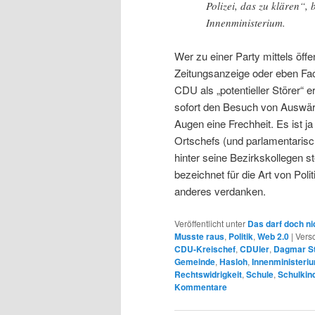
Polizei, das zu klären“,
Innenministerium.
Wer zu einer Party mittels öff
Zeitungsanzeige oder eben Fac
CDU als „potentieller Störer“
sofort den Besuch von Auswärt
Augen eine Frechheit. Es ist j
Ortschefs (und parlamentarisc
hinter seine Bezirkskollegen s
bezeichnet für die Art von Pol
anderes verdanken.
Veröffentlicht unter
Das darf doch ni
Musste raus
,
Politik
,
Web 2.0
|
Versc
CDU-Kreischef
,
CDUler
,
Dagmar St
Gemeinde
,
Hasloh
,
Innenministeri
Rechtswidrigkeit
,
Schule
,
Schulkin
Kommentare