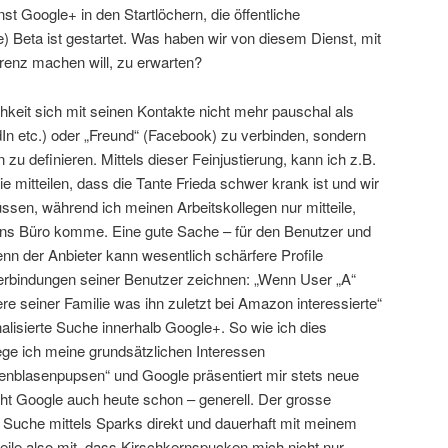
t Google+ in den Startlöchern, die öffentliche
 Beta ist gestartet. Was haben wir von diesem Dienst, mit
enz machen will, zu erwarten?
hkeit sich mit seinen Kontakte nicht mehr pauschal als
dIn etc.) oder „Freund“ (Facebook) zu verbinden, sondern
zu definieren. Mittels dieser Feinjustierung, kann ich z.B.
e mitteilen, dass die Tante Frieda schwer krank ist und wir
en, während ich meinen Arbeitskollegen nur mitteile,
ins Büro komme. Eine gute Sache – für den Benutzer und
enn der Anbieter kann wesentlich schärfere Profile
Verbindungen seiner Benutzer zeichnen: „Wenn User „A“
re seiner Familie was ihn zuletzt bei Amazon interessierte“
alisierte Suche innerhalb Google+. So wie ich dies
ege ich meine grundsätzlichen Interessen
enblasenpupsen“ und Google präsentiert mir stets neue
 Google auch heute schon – generell. Der grosse
e Suche mittels Sparks direkt und dauerhaft mit meinem
 teile also mit, dass Kirschkernspucken mich nicht nur