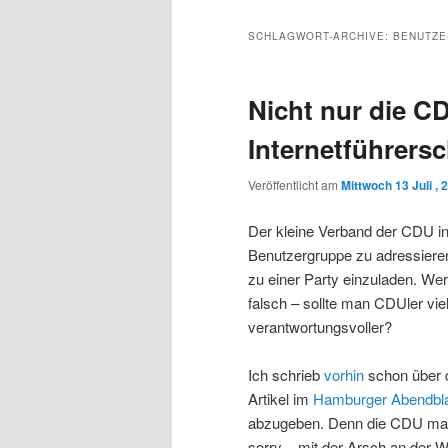
Inhalt
sekundären
SCHLAGWORT-ARCHIVE:
BENUTZ
wechseln
Inhalt
Nicht nur die CD
wechseln
Internetführers
Veröffentlicht am
Mittwoch 13 Juli , 
Der kleine Verband der CDU in
Benutzergruppe zu adressiere
zu einer Party einzuladen. Wer 
falsch – sollte man CDUler vie
verantwortungsvoller?
Ich schrieb
vorhin
schon über 
Artikel im
Hamburger Abendbla
abzugeben. Denn die CDU mach
sorry – mit der Arsch an der 