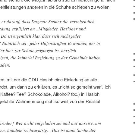
hlleistungen anderen in die Schuhe schieben zu wollen:
t er darauf, dass Dagmar Steiner die versehentlich
adung expliziert an „Mitglieder, Hasloher und
Da ist eigentlich klar, dass sich nicht jeder
“ Natürlich sei „jeder Hafenstraßen-Bewohner, der in
r hier zur Schule gegangen ist, herzlich
nigen, die keinerlei Beziehung zu der Gemeinde haben,
laden.
ren, mit der die CDU Hasloh eine Einladung an alle
et, um dann zu erklären, es „nicht so gemeint war“. Ich
(Kaffee? Tee? Schokolade, Alkohol? tbc.) in Hasloh
fühlte Wahrnehmung sich so weit von der Realität
öder] Wer nicht eingeladen sei und nur anreise, um
ren, handele rechtswidrig. „Das ist dann Sache der