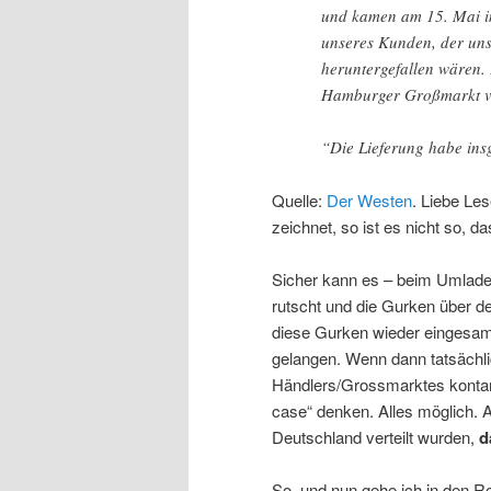
und kamen am 15. Mai i
unseres Kunden, der uns
heruntergefallen wären. E
Hamburger Großmarkt ve
“Die Lieferung habe ins
Quelle:
Der Westen
. Liebe Le
zeichnet, so ist es nicht so, d
Sicher kann es – beim Umlade
rutscht und die Gurken über d
diese Gurken wieder eingesamm
gelangen. Wenn dann tatsächl
Händlers/Grossmarktes kontam
case“ denken. Alles möglich. 
Deutschland verteilt wurden,
d
So, und nun gehe ich in den 