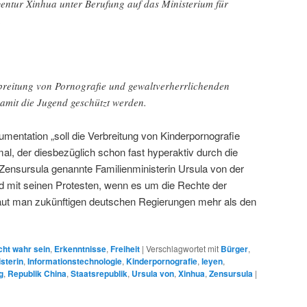
gentur Xinhua unter Berufung auf das Ministerium für
.
Verbreitung von Pornografie und gewaltverherrlichenden
damit die Jugend geschützt werden.
mentation „soll die Verbreitung von Kinderpornografie
al, der diesbezüglich schon fast hyperaktiv durch die
Zensursula genannte Familienministerin Ursula von der
d mit seinen Protesten, wenn es um die Rechte der
aut man zukünftigen deutschen Regierungen mehr als den
cht wahr sein
,
Erkenntnisse
,
Freiheit
|
Verschlagwortet mit
Bürger
,
sterin
,
Informationstechnologie
,
Kinderpornografie
,
leyen
,
g
,
Republik China
,
Staatsrepublik
,
Ursula von
,
Xinhua
,
Zensursula
|