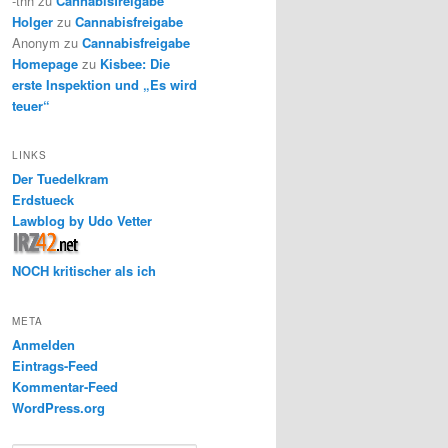
-thh
zu
Cannabisfreigabe
Holger
zu
Cannabisfreigabe
Anonym
zu
Cannabisfreigabe
Homepage
zu
Kisbee: Die
erste Inspektion und „Es wird
teuer“
LINKS
Der Tuedelkram
Erdstueck
Lawblog by Udo Vetter
NOCH kritischer als ich
META
Anmelden
Eintrags-Feed
Kommentar-Feed
WordPress.org