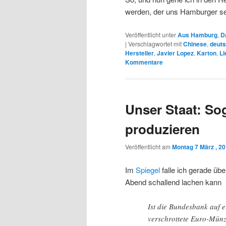
werden, der uns Hamburger se
Veröffentlicht unter
Aus Hamburg
,
D
|
Verschlagwortet mit
Chinese
,
deuts
Hersteller
,
Javier Lopez
,
Karton
,
Li
Kommentare
Unser Staat: So
produzieren
Veröffentlicht am
Montag 7 März , 2
Im
Spiegel
falle ich gerade übe
Abend schallend lachen kann
Ist die Bundesbank auf e
verschrottete Euro-Münz