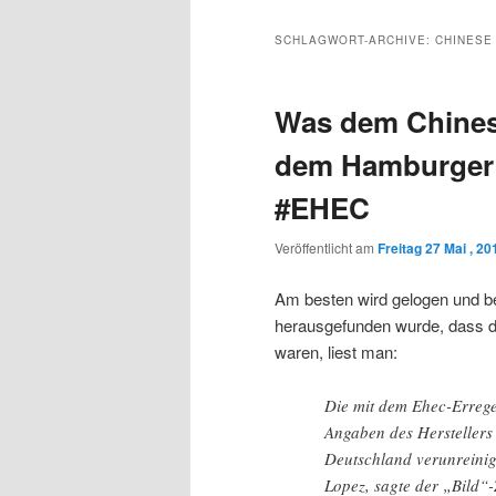
Inhalt
sekundären
SCHLAGWORT-ARCHIVE:
CHINESE
wechseln
Inhalt
Was dem Chinese
wechseln
dem Hamburger 
#EHEC
Veröffentlicht am
Freitag 27 Mai , 20
Am besten wird gelogen und b
herausgefunden wurde, dass 
waren, liest man:
Die mit dem Ehec-Errege
Angaben des Herstellers
Deutschland verunreini
Lopez, sagte der „Bild“