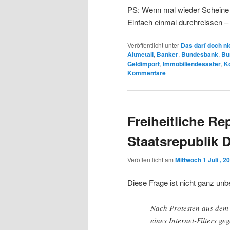
PS: Wenn mal wieder Scheine 
Einfach einmal durchreissen –
Veröffentlicht unter
Das darf doch ni
Altmetall
,
Banker
,
Bundesbank
,
Bu
Geldimport
,
Immobiliendesaster
,
K
Kommentare
Freiheitliche Re
Staatsrepublik 
Veröffentlicht am
Mittwoch 1 Juli , 2
Diese Frage ist nicht ganz un
Nach Protesten aus dem 
eines Internet-Filters g