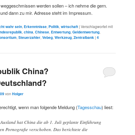
weggeschmissen werden sollen – ich nehme die gern.
 und dann zu mir. Adresse steht im Impressum.
cht wahr sein
,
Erkenntnisse
,
Politik
,
wirtschaft
|
Verschlagwortet mit
ndesrepublik
,
china
,
Chinese
,
Entwertung
,
Geldentwertung
,
onsortium
,
Steuerzahler
,
Vebeg
,
Werkzeug
,
Zentralbank
|
4
publik China?
Deutschland?
009
von
Holger
berechtigt, wenn man folgende Meldung (
Tagesschau
) liest:
Ausland hat China die ab 1. Juli geplante Einführung
egen Pornografie verschoben. Das berichtete die