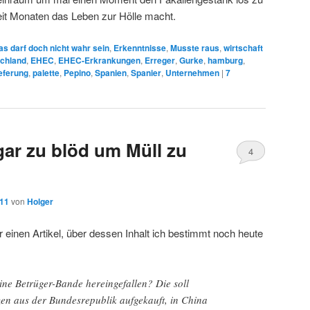
it Monaten das Leben zur Hölle macht.
as darf doch nicht wahr sein
,
Erkenntnisse
,
Musste raus
,
wirtschaft
chland
,
EHEC
,
EHEC-Erkrankungen
,
Erreger
,
Gurke
,
hamburg
,
eferung
,
palette
,
Pepino
,
Spanien
,
Spanier
,
Unternehmen
|
7
gar zu blöd um Müll zu
4
011
von
Holger
r einen Artikel, über dessen Inhalt ich bestimmt noch heute
ine Betrüger-Bande hereingefallen? Die soll
en aus der Bundesrepublik aufgekauft, in China