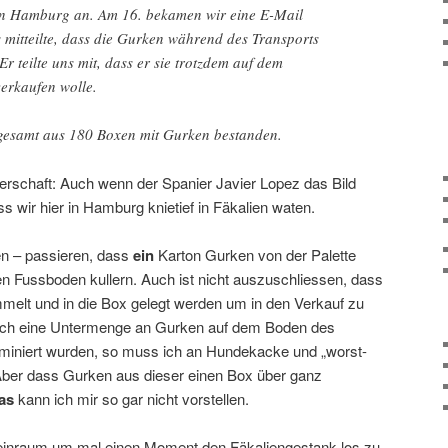
n Hamburg an. Am 16. bekamen wir eine E-Mail
 mitteilte, dass die Gurken während des Transports
r teilte uns mit, dass er sie trotzdem auf dem
rkaufen wolle.
gesamt aus 180 Boxen mit Gurken bestanden.
serschaft: Auch wenn der Spanier Javier Lopez das Bild
ass wir hier in Hamburg knietief in Fäkalien waten.
n – passieren, dass
ein
Karton Gurken von der Palette
en Fussboden kullern. Auch ist nicht auszuschliessen, dass
elt und in die Box gelegt werden um in den Verkauf zu
ich eine Untermenge an Gurken auf dem Boden des
iniert wurden, so muss ich an Hundekacke und „worst-
Aber dass Gurken aus dieser einen Box über ganz
as
kann ich mir so gar nicht vorstellen.
Reinraum um mal einen Moment den Fäkaliengestank los zu