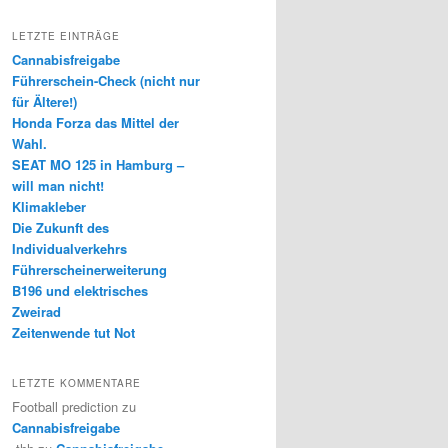
LETZTE EINTRÄGE
Cannabisfreigabe
Führerschein-Check (nicht nur
für Ältere!)
Honda Forza das Mittel der
Wahl.
SEAT MO 125 in Hamburg –
will man nicht!
Klimakleber
Die Zukunft des
Individualverkehrs
Führerscheinerweiterung
B196 und elektrisches
Zweirad
Zeitenwende tut Not
LETZTE KOMMENTARE
Football prediction
zu
Cannabisfreigabe