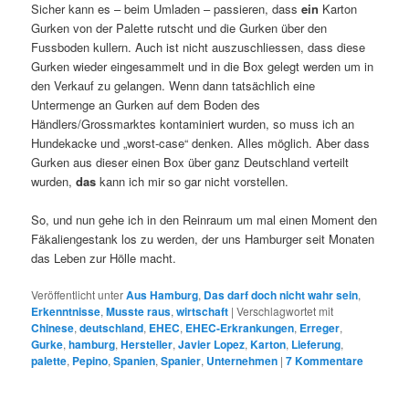
Sicher kann es – beim Umladen – passieren, dass
ein
Karton
Gurken von der Palette rutscht und die Gurken über den
Fussboden kullern. Auch ist nicht auszuschliessen, dass diese
Gurken wieder eingesammelt und in die Box gelegt werden um in
den Verkauf zu gelangen. Wenn dann tatsächlich eine
Untermenge an Gurken auf dem Boden des
Händlers/Grossmarktes kontaminiert wurden, so muss ich an
Hundekacke und „worst-case“ denken. Alles möglich. Aber dass
Gurken aus dieser einen Box über ganz Deutschland verteilt
wurden,
das
kann ich mir so gar nicht vorstellen.
So, und nun gehe ich in den Reinraum um mal einen Moment den
Fäkaliengestank los zu werden, der uns Hamburger seit Monaten
das Leben zur Hölle macht.
Veröffentlicht unter
Aus Hamburg
,
Das darf doch nicht wahr sein
,
Erkenntnisse
,
Musste raus
,
wirtschaft
|
Verschlagwortet mit
Chinese
,
deutschland
,
EHEC
,
EHEC-Erkrankungen
,
Erreger
,
Gurke
,
hamburg
,
Hersteller
,
Javier Lopez
,
Karton
,
Lieferung
,
palette
,
Pepino
,
Spanien
,
Spanier
,
Unternehmen
|
7
Kommentare