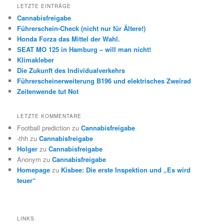
LETZTE EINTRÄGE
Cannabisfreigabe
Führerschein-Check (nicht nur für Ältere!)
Honda Forza das Mittel der Wahl.
SEAT MO 125 in Hamburg – will man nicht!
Klimakleber
Die Zukunft des Individualverkehrs
Führerscheinerweiterung B196 und elektrisches Zweirad
Zeitenwende tut Not
LETZTE KOMMENTARE
Football prediction
zu
Cannabisfreigabe
-thh
zu
Cannabisfreigabe
Holger
zu
Cannabisfreigabe
Anonym
zu
Cannabisfreigabe
Homepage
zu
Kisbee: Die erste Inspektion und „Es wird
teuer“
LINKS