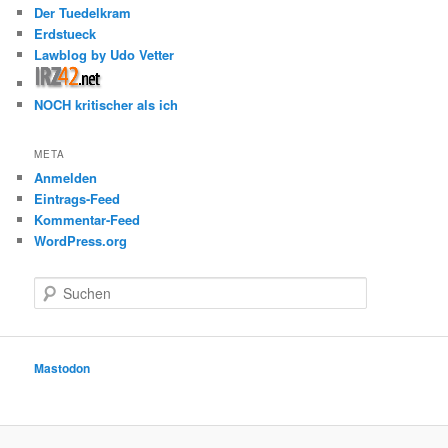
Der Tuedelkram
Erdstueck
Lawblog by Udo Vetter
NOCH kritischer als ich
META
Anmelden
Eintrags-Feed
Kommentar-Feed
WordPress.org
S
u
c
h
e
Mastodon
n