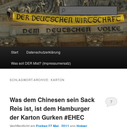
Politik, Wirtschaft, Soziales und Gesellschaft
Such
Reizzentrum
Hauptmenü
Start
Datenschutzerklärung
Zum
Zum
Was soll DER Mist? (Impressumersatz)
Inhalt
sekundären
wechseln
Inhalt
SCHLAGWORT-ARCHIVE:
KARTON
wechseln
Was dem Chinesen sein Sack
7
Reis ist, ist dem Hamburger
der Karton Gurken #EHEC
Veröffentlicht am
Freitag 27 Mai , 2011
von
Holger