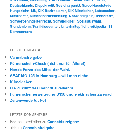
Deutschlands
,
Dispokredit
,
Gesichtspunkt
,
Guido Hagelstede
,
Hungerlohn
,
kik
,
KiK-Bezirksleiter
,
KiK-Mitarbeiter
,
Lebensalter
,
Mitarbeiter
,
Mitarbeiterbehandlung
,
Notwendigkeit
,
Recherche
,
Schwerbehindertenrecht
,
Schwierigkeit
,
Sozialauswahl
,
Stundenlohn
,
Textildiscounter
,
Unterhaltspflicht
,
wikipedia
|
11
Kommentare
LETZTE EINTRÄGE
Cannabisfreigabe
Führerschein-Check (nicht nur für Ältere!)
Honda Forza das Mittel der Wahl.
SEAT MO 125 in Hamburg – will man nicht!
Klimakleber
Die Zukunft des Individualverkehrs
Führerscheinerweiterung B196 und elektrisches Zweirad
Zeitenwende tut Not
LETZTE KOMMENTARE
Football prediction
zu
Cannabisfreigabe
-thh
zu
Cannabisfreigabe