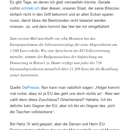
Es gibt Tage, an denen ich glatt verzweifeln könnte. Gerade
vorhin
schrieb ich
über diesen, unseren Staat, der seine Bilanzen
einfach nicht in den Griff bekommt und an allen Ecken sparen
muss, damit bloss die Besitzenden nicht belastet werden
müssen. Ja, und dann kommt das hier bei mir reingeflattert:
Zum zweiten Mal innerhalb von zehn Monaten hat das
Europaparlament die Sekretariatszulage für seine Abgeordneten um
1.500 Euro erhöht. Wie eine Sprecherin der EU-Volksvertretung
mitteilte, stimmte der Budgetausschuss der Aufstockung am
Donnerstag in Brüssel zu. Damit verfügt nun jeder der 736
Europaabgeordneten monatlich über 21.209 Euro für die Bezahlung
seiner Assistenten.
Quelle
DiePresse
. Nun kann man natürlich sagen: „Holger kommt
mal runter, dass ist ja EU das geht uns doch nichts an“. Aber wer
zahlt denn diese Zuschüsse? Griechenland? Hahaha. Ich bin
definitiv kein Gegner der EU, aber ich bin ein Gegner des „sich
die Taschen vollsteckens“.
Bei Hartz IV wird gespart, aber die Damen und Herrn EU-
Parlamentarier erhöhen das zweite Mal innerhalb von 10 Monaten