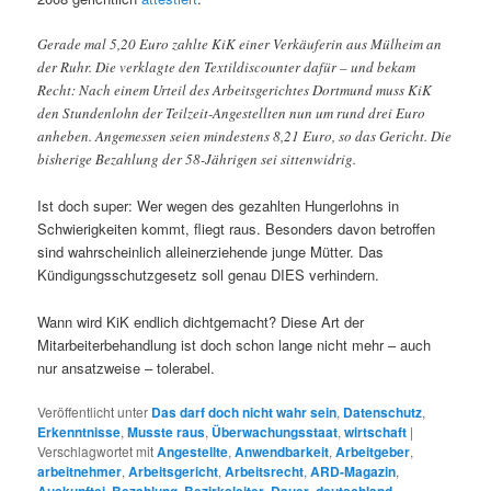
Gerade mal 5,20 Euro zahlte KiK einer Verkäuferin aus Mülheim an
der Ruhr. Die verklagte den Textildiscounter dafür – und bekam
Recht: Nach einem Urteil des Arbeitsgerichtes Dortmund muss KiK
den Stundenlohn der Teilzeit-Angestellten nun um rund drei Euro
anheben. Angemessen seien mindestens 8,21 Euro, so das Gericht. Die
bisherige Bezahlung der 58-Jährigen sei sittenwidrig.
Ist doch super: Wer wegen des gezahlten Hungerlohns in
Schwierigkeiten kommt, fliegt raus. Besonders davon betroffen
sind wahrscheinlich alleinerziehende junge Mütter. Das
Kündigungsschutzgesetz soll genau DIES verhindern.
Wann wird KiK endlich dichtgemacht? Diese Art der
Mitarbeiterbehandlung ist doch schon lange nicht mehr – auch
nur ansatzweise – tolerabel.
Veröffentlicht unter
Das darf doch nicht wahr sein
,
Datenschutz
,
Erkenntnisse
,
Musste raus
,
Überwachungsstaat
,
wirtschaft
|
Verschlagwortet mit
Angestellte
,
Anwendbarkeit
,
Arbeitgeber
,
arbeitnehmer
,
Arbeitsgericht
,
Arbeitsrecht
,
ARD-Magazin
,
Auskunftei
,
Bezahlung
,
Bezirksleiter
,
Dauer
,
deutschland
,