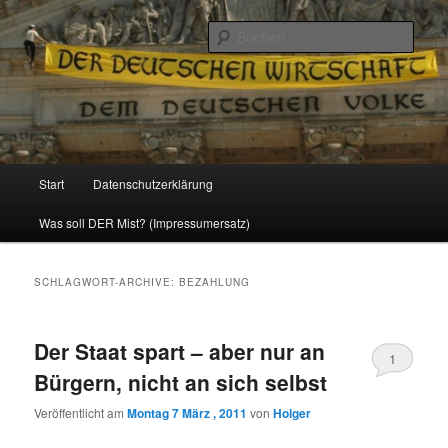
Politik, Wirtschaft, Soziales und Gesellschaft
Such
Reizzentrum
Hauptmenü
Start
Datenschutzerklärung
Zum
Zum
Was soll DER Mist? (Impressumersatz)
Inhalt
sekundären
wechseln
Inhalt
SCHLAGWORT-ARCHIVE:
BEZAHLUNG
wechseln
Der Staat spart – aber nur an
1
Bürgern, nicht an sich selbst
Veröffentlicht am
Montag 7 März , 2011
von
Holger