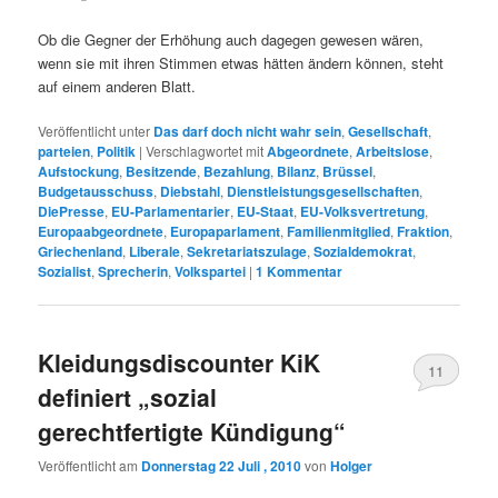
Ob die Gegner der Erhöhung auch dagegen gewesen wären,
wenn sie mit ihren Stimmen etwas hätten ändern können, steht
auf einem anderen Blatt.
Veröffentlicht unter
Das darf doch nicht wahr sein
,
Gesellschaft
,
parteien
,
Politik
|
Verschlagwortet mit
Abgeordnete
,
Arbeitslose
,
Aufstockung
,
Besitzende
,
Bezahlung
,
Bilanz
,
Brüssel
,
Budgetausschuss
,
Diebstahl
,
Dienstleistungsgesellschaften
,
DiePresse
,
EU-Parlamentarier
,
EU-Staat
,
EU-Volksvertretung
,
Europaabgeordnete
,
Europaparlament
,
Familienmitglied
,
Fraktion
,
Griechenland
,
Liberale
,
Sekretariatszulage
,
Sozialdemokrat
,
Sozialist
,
Sprecherin
,
Volkspartei
|
1
Kommentar
Kleidungsdiscounter KiK
11
definiert „sozial
gerechtfertigte Kündigung“
Veröffentlicht am
Donnerstag 22 Juli , 2010
von
Holger