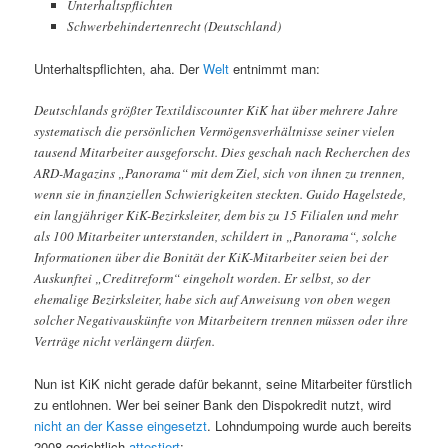
Unterhaltspflichten
Schwerbehindertenrecht (Deutschland)
Unterhaltspflichten, aha. Der
Welt
entnimmt man:
Deutschlands größter Textildiscounter KiK hat über mehrere Jahre
systematisch die persönlichen Vermögensverhältnisse seiner vielen
tausend Mitarbeiter ausgeforscht. Dies geschah nach Recherchen des
ARD-Magazins „Panorama“ mit dem Ziel, sich von ihnen zu trennen,
wenn sie in finanziellen Schwierigkeiten steckten. Guido Hagelstede,
ein langjähriger KiK-Bezirksleiter, dem bis zu 15 Filialen und mehr
als 100 Mitarbeiter unterstanden, schildert in „Panorama“, solche
Informationen über die Bonität der KiK-Mitarbeiter seien bei der
Auskunftei „Creditreform“ eingeholt worden. Er selbst, so der
ehemalige Bezirksleiter, habe sich auf Anweisung von oben wegen
solcher Negativauskünfte von Mitarbeitern trennen müssen oder ihre
Verträge nicht verlängern dürfen.
Nun ist KiK nicht gerade dafür bekannt, seine Mitarbeiter fürstlich
zu entlohnen. Wer bei seiner Bank den Dispokredit nutzt, wird
nicht an der Kasse eingesetzt
. Lohndumpoing wurde auch bereits
2008 gerichtlich
attestiert
: