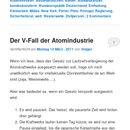
Außenminister
,
Beutedeutschen
,
Bieber
,
Bundeskanzler
,
bundeskanzlerin
,
Bundesrepublik Deutschland
,
Enthaltung
,
Kleinarbeit
,
Midas
,
New York
,
Partei
,
Platz
,
Puvogel
,
Regierung
,
Sicherheitsrat
,
welt
,
Westerwelle
,
Zivilperson
|
2
Kommentare
Der V-Fall der Atomindustrie
1
Veröffentlicht am
Montag 14 März , 2011
von
Holger
Wenn ich lese, dass das Gesetz zur Laufzeitverlängerung der
Atomkraftwerke ausgesetzt werden soll, frage ich mich
unwillkürlich was für intellektuelle Dünnbrettbohrer da am Werk
sind (Jaja, Westerwelle….).
Aber was bedeutet es, wenn ein Gesetz temporär ausgesetzt
wird.
Es wird pausiert. Das heisst, die pausierte Zeit wird hinten
dran gehängt.
Die Kraftwerke laufen keinen Tag kürzer, es wird nur eine
Pause eingelegt, bis die japanische Katastrophe aus den