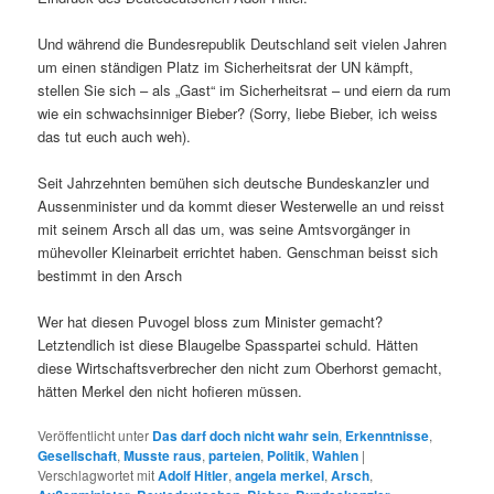
Und während die Bundesrepublik Deutschland seit vielen Jahren
um einen ständigen Platz im Sicherheitsrat der UN kämpft,
stellen Sie sich – als „Gast“ im Sicherheitsrat – und eiern da rum
wie ein schwachsinniger Bieber? (Sorry, liebe Bieber, ich weiss
das tut euch auch weh).
Seit Jahrzehnten bemühen sich deutsche Bundeskanzler und
Aussenminister und da kommt dieser Westerwelle an und reisst
mit seinem Arsch all das um, was seine Amtsvorgänger in
mühevoller Kleinarbeit errichtet haben. Genschman beisst sich
bestimmt in den Arsch
Wer hat diesen Puvogel bloss zum Minister gemacht?
Letztendlich ist diese Blaugelbe Spasspartei schuld. Hätten
diese Wirtschaftsverbrecher den nicht zum Oberhorst gemacht,
hätten Merkel den nicht hofieren müssen.
Veröffentlicht unter
Das darf doch nicht wahr sein
,
Erkenntnisse
,
Gesellschaft
,
Musste raus
,
parteien
,
Politik
,
Wahlen
|
Verschlagwortet mit
Adolf Hitler
,
angela merkel
,
Arsch
,