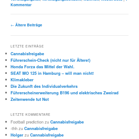
Kommentar
Beitrags-
←
Ältere Beiträge
Navigation
LETZTE EINTRÄGE
Cannabisfreigabe
Führerschein-Check (nicht nur für Ältere!)
Honda Forza das Mittel der Wahl.
SEAT MO 125 in Hamburg – will man nicht!
Klimakleber
Die Zukunft des Individualverkehrs
Führerscheinerweiterung B196 und elektrisches Zweirad
Zeitenwende tut Not
LETZTE KOMMENTARE
Football prediction
zu
Cannabisfreigabe
-thh
zu
Cannabisfreigabe
Holger
zu
Cannabisfreigabe