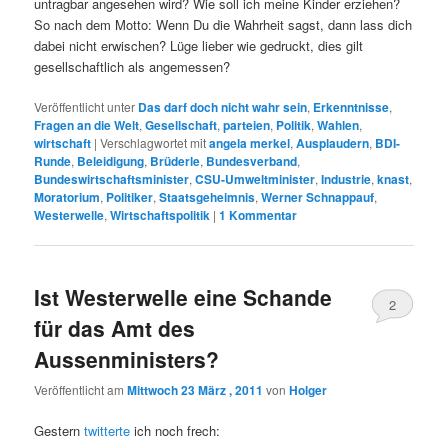
untragbar angesehen wird? Wie soll ich meine Kinder erziehen?
So nach dem Motto: Wenn Du die Wahrheit sagst, dann lass dich
dabei nicht erwischen? Lüge lieber wie gedruckt, dies gilt
gesellschaftlich als angemessen?
Veröffentlicht unter
Das darf doch nicht wahr sein
,
Erkenntnisse
,
Fragen an die Welt
,
Gesellschaft
,
parteien
,
Politik
,
Wahlen
,
wirtschaft
|
Verschlagwortet mit
angela merkel
,
Ausplaudern
,
BDI-
Runde
,
Beleidigung
,
Brüderle
,
Bundesverband
,
Bundeswirtschaftsminister
,
CSU-Umweltminister
,
Industrie
,
knast
,
Moratorium
,
Politiker
,
Staatsgeheimnis
,
Werner Schnappauf
,
Westerwelle
,
Wirtschaftspolitik
|
1
Kommentar
Ist Westerwelle eine Schande
2
für das Amt des
Aussenministers?
Veröffentlicht am
Mittwoch 23 März , 2011
von
Holger
Gestern
twitterte
ich noch frech: