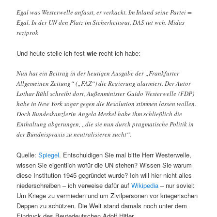
Egal was Westerwelle anfasst, er verkackt. Im Inland seine Partei =
Egal. In der UN den Platz im Sicherheitsrat, DAS tut weh. Midas
reziprok
Und heute stelle ich fest
wie
recht ich habe:
Nun hat ein Beitrag in der heutigen Ausgabe der „Frankfurter
Allgemeinen Zeitung“ („FAZ“) die Regierung alarmiert. Der Autor
Lothar Rühl schreibt dort, Außenminister Guido Westerwelle (FDP)
habe in New York sogar gegen die Resolution stimmen lassen wollen.
Doch Bundeskanzlerin Angela Merkel habe ihm schließlich die
Enthaltung abgerungen, „die sie nun durch pragmatische Politik in
der Bündnispraxis zu neutralisieren sucht“.
Quelle:
Spiegel
. Entschuldigen Sie mal bitte Herr Westerwelle,
wissen Sie eigentlich wofür die UN stehen? Wissen Sie warum
diese Institution 1945 gegründet wurde? Ich will hier nicht alles
niederschreiben – ich verweise dafür auf
Wikipedia
– nur soviel:
Um Kriege zu vermieden und um Zivilpersonen vor kriegerischen
Deppen zu schützen. Die Welt stand damals noch unter dem
Eindruck des Beutedeutschen Adolf Hitler.