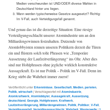
Medien verschwunden ist UND/ODER diverse Wahlen in
Deutschland hinter uns liegen.
Wann werden typischerweise Gesetze ausgesetzt? Richtig:
Im V-Fall, auch Verteidigungsfall genannt.
Und genau das ist die derzeitige Situation: Eine riesige
Verteidigungsschlacht unserer Atomindustrie um an den
Milliardengewinnen festzuhalten. Dutzende von
Atomlobbyisten rennen unseren Politikern derzeit die Türen
ein und flüstern solch tolle Phrasen wie „Temporäre
Aussetzung der Laufzeitverlängerung“ ins Ohr. Aber dies
sind nur Hohlphrasen ohne jegliche wirklich konstruktive
Aussagekraft. Es ist nur Politik – Politik im V-Fall. Denn im
Krieg stirbt die Wahrheit immer zuerst!
Veröffentlicht unter
Erkenntnisse
,
Gesellschaft
,
Medien
,
parteien
,
Politik
,
wirtschaft
|
Verschlagwortet mit
Atomindustrie
,
Atomkraftwerk
,
Atomlobbyist
,
Aussagekraft
,
Aussetzung
,
deutschland
,
Georgia
,
Hohlphrasen
,
Kraftwerk
,
Laufzeitverlängerung
,
Milliardengewinnen
,
Politik
,
Politiker
,
V-Fall
,
Verteidigungsfall
,
Verteidigungsschlacht
,
Wahrheit
,
Westerwelle
|
1