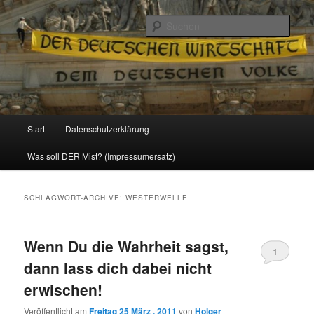
Politik, Wirtschaft, Soziales und Gesellschaft
Such
Reizzentrum
Hauptmenü
Start
Datenschutzerklärung
Zum
Zum
Was soll DER Mist? (Impressumersatz)
Inhalt
sekundären
wechseln
Inhalt
SCHLAGWORT-ARCHIVE:
WESTERWELLE
wechseln
Wenn Du die Wahrheit sagst,
1
dann lass dich dabei nicht
erwischen!
Veröffentlicht am
Freitag 25 März , 2011
von
Holger