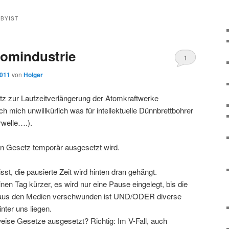
BYIST
tomindustrie
1
2011
von
Holger
z zur Laufzeitverlängerung der Atomkraftwerke
ch mich unwillkürlich was für intellektuelle Dünnbrettbohrer
rwelle….).
n Gesetz temporär ausgesetzt wird.
sst, die pausierte Zeit wird hinten dran gehängt.
nen Tag kürzer, es wird nur eine Pause eingelegt, bis die
 aus den Medien verschwunden ist UND/ODER diverse
nter uns liegen.
ise Gesetze ausgesetzt? Richtig: Im V-Fall, auch