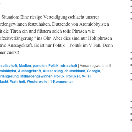
.
 Situation: Eine riesige Verteidigungsschlacht unserer
ardengewinnen festzuhalten. Dutzende von Atomlobbyisten
t die Türen ein und flüstern solch tolle Phrasen wie
zeitverlängerung“ ins Ohr. Aber dies sind nur Hohlphrasen
ive Aussagekraft. Es ist nur Politik – Politik im V-Fall. Denn
mer zuerst!
sellschaft
,
Medien
,
parteien
,
Politik
,
wirtschaft
|
Verschlagwortet mit
mlobbyist
,
Aussagekraft
,
Aussetzung
,
deutschland
,
Georgia
,
erlängerung
,
Milliardengewinnen
,
Politik
,
Politiker
,
V-Fall
,
lacht
,
Wahrheit
,
Westerwelle
|
1
Kommentar