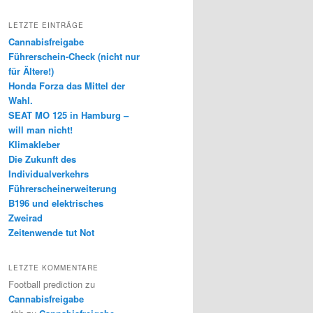
LETZTE EINTRÄGE
Cannabisfreigabe
Führerschein-Check (nicht nur
für Ältere!)
Honda Forza das Mittel der
Wahl.
SEAT MO 125 in Hamburg –
will man nicht!
Klimakleber
Die Zukunft des
Individualverkehrs
Führerscheinerweiterung
B196 und elektrisches
Zweirad
Zeitenwende tut Not
LETZTE KOMMENTARE
Football prediction
zu
Cannabisfreigabe