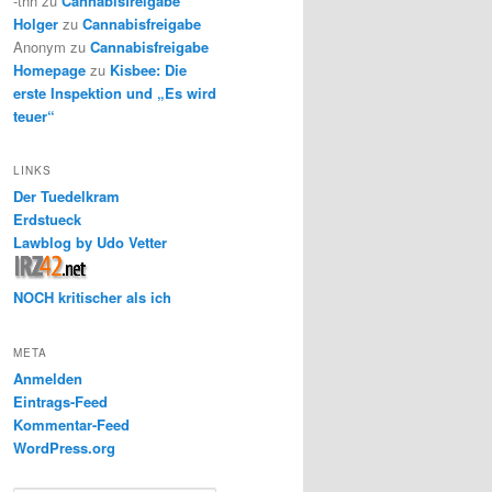
-thh
zu
Cannabisfreigabe
Holger
zu
Cannabisfreigabe
Anonym
zu
Cannabisfreigabe
Homepage
zu
Kisbee: Die
erste Inspektion und „Es wird
teuer“
LINKS
Der Tuedelkram
Erdstueck
Lawblog by Udo Vetter
NOCH kritischer als ich
META
Anmelden
Eintrags-Feed
Kommentar-Feed
WordPress.org