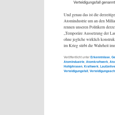
Verteidigungsfall genannt
Und genau das ist die derzeitige
Atomindustrie um an den Milli
rennen unseren Politikern derzei
„Temporäre Aussetzung der Lauf
ohne jegliche wirklich konstrukt
im Krieg stirbt die Wahrheit im
Veröffentlicht unter
Erkenntnisse
,
Ge
Atomindustrie
,
Atomkraftwerk
,
Ato
Hohlphrasen
,
Kraftwerk
,
Laufzeitv
Verteidigungsfall
,
Verteidigungssch