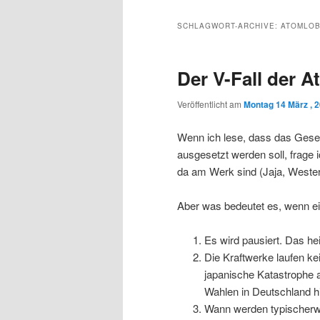
Inhalt
sekundären
SCHLAGWORT-ARCHIVE:
ATOMLOB
wechseln
Inhalt
Der V-Fall der A
wechseln
Veröffentlicht am
Montag 14 März , 
Wenn ich lese, dass das Geset
ausgesetzt werden soll, frage i
da am Werk sind (Jaja, Weste
Aber was bedeutet es, wenn ei
Es wird pausiert. Das hei
Die Kraftwerke laufen kei
japanische Katastrophe
Wahlen in Deutschland hi
Wann werden typischerwe