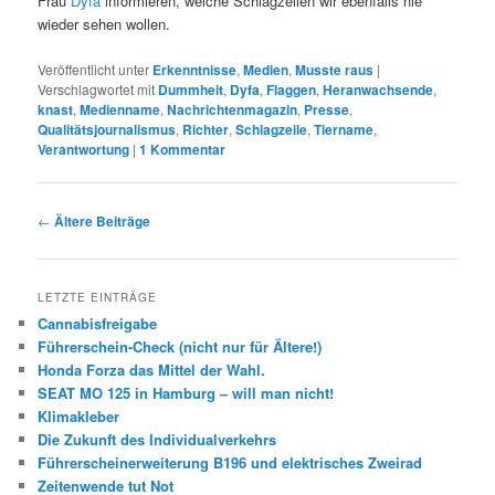
Frau
Dyfa
informieren, welche Schlagzeilen wir ebenfalls nie
wieder sehen wollen.
Veröffentlicht unter
Erkenntnisse
,
Medien
,
Musste raus
|
Verschlagwortet mit
Dummheit
,
Dyfa
,
Flaggen
,
Heranwachsende
,
knast
,
Medienname
,
Nachrichtenmagazin
,
Presse
,
Qualitätsjournalismus
,
Richter
,
Schlagzeile
,
Tiername
,
Verantwortung
|
1
Kommentar
Beitrags-
←
Ältere Beiträge
Navigation
LETZTE EINTRÄGE
Cannabisfreigabe
Führerschein-Check (nicht nur für Ältere!)
Honda Forza das Mittel der Wahl.
SEAT MO 125 in Hamburg – will man nicht!
Klimakleber
Die Zukunft des Individualverkehrs
Führerscheinerweiterung B196 und elektrisches Zweirad
Zeitenwende tut Not