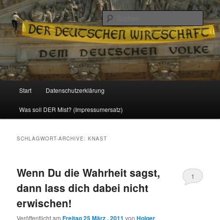
Politik, Wirtschaft, Soziales und Gesellschaft
Such
Reizzentrum
Hauptmenü
Start
Datenschutzerklärung
Zum
Zum
Was soll DER Mist? (Impressumersatz)
Inhalt
sekundären
wechseln
Inhalt
SCHLAGWORT-ARCHIVE:
KNAST
wechseln
Wenn Du die Wahrheit sagst,
1
dann lass dich dabei nicht
erwischen!
Veröffentlicht am
Freitag 25 März , 2011
von
Holger