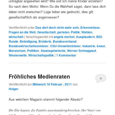
untragbar angesehen wird? Wie soll ich meine Kinder erziehen?
So nach dem Motto: Wenn Du die Wahrheit sagst, dann lass dich
dabei nicht erwischen? Lüge lieber wie gedruckt, dies gilt
gesellschaftlich als angemessen?
Veröffentlicht unter
Das darf doch nicht wahr sein
,
Erkenntnisse
,
Fragen an die Welt
,
Gesellschaft
,
parteien
,
Politik
,
Wahlen
,
wirtschaft
|
Verschlagwortet mit
angela merkel
,
Ausplaudern
,
BDI-
Runde
,
Beleidigung
,
Brüderle
,
Bundesverband
,
Bundeswirtschaftsminister
,
CSU-Umweltminister
,
Industrie
,
knast
,
Moratorium
,
Politiker
,
Staatsgeheimnis
,
Werner Schnappauf
,
Westerwelle
,
Wirtschaftspolitik
|
1
Kommentar
Fröhliches Medienraten
4
Veröffentlicht am
Mittwoch 16 Februar , 2011
von
Holger
Aus welchem Magazin stammt folgender Absatz?
Die Ehe kaputt, die Familie auseinandergebrochen: Der Vater von