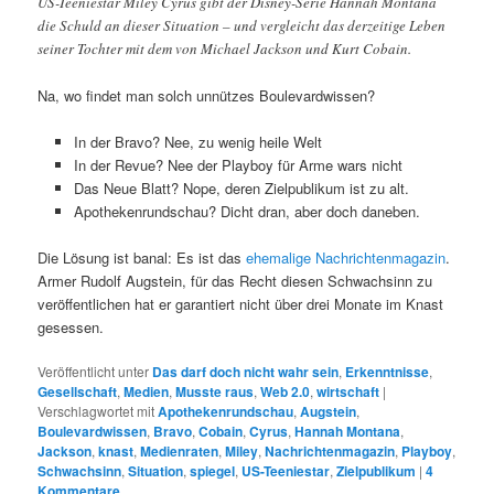
US-Teeniestar Miley Cyrus gibt der Disney-Serie Hannah Montana
die Schuld an dieser Situation – und vergleicht das derzeitige Leben
seiner Tochter mit dem von Michael Jackson und Kurt Cobain.
Na, wo findet man solch unnützes Boulevardwissen?
In der Bravo? Nee, zu wenig heile Welt
In der Revue? Nee der Playboy für Arme wars nicht
Das Neue Blatt? Nope, deren Zielpublikum ist zu alt.
Apothekenrundschau? Dicht dran, aber doch daneben.
Die Lösung ist banal: Es ist das
ehemalige Nachrichtenmagazin
.
Armer Rudolf Augstein, für das Recht diesen Schwachsinn zu
veröffentlichen hat er garantiert nicht über drei Monate im Knast
gesessen.
Veröffentlicht unter
Das darf doch nicht wahr sein
,
Erkenntnisse
,
Gesellschaft
,
Medien
,
Musste raus
,
Web 2.0
,
wirtschaft
|
Verschlagwortet mit
Apothekenrundschau
,
Augstein
,
Boulevardwissen
,
Bravo
,
Cobain
,
Cyrus
,
Hannah Montana
,
Jackson
,
knast
,
Medienraten
,
Miley
,
Nachrichtenmagazin
,
Playboy
,
Schwachsinn
,
Situation
,
spiegel
,
US-Teeniestar
,
Zielpublikum
|
4
Kommentare