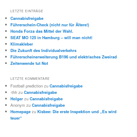
LETZTE EINTRÄGE
Cannabisfreigabe
Führerschein-Check (nicht nur für Ältere!)
Honda Forza das Mittel der Wahl.
SEAT MO 125 in Hamburg – will man nicht!
Klimakleber
Die Zukunft des Individualverkehrs
Führerscheinerweiterung B196 und elektrisches Zweirad
Zeitenwende tut Not
LETZTE KOMMENTARE
Football prediction
zu
Cannabisfreigabe
-thh
zu
Cannabisfreigabe
Holger
zu
Cannabisfreigabe
Anonym
zu
Cannabisfreigabe
Homepage
zu
Kisbee: Die erste Inspektion und „Es wird
teuer“