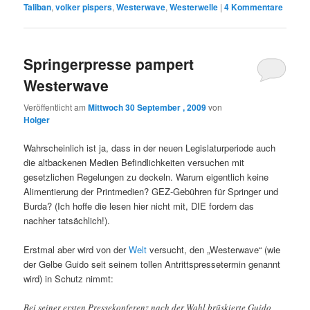
Taliban
,
volker pispers
,
Westerwave
,
Westerwelle
|
4
Kommentare
Springerpresse pampert
Westerwave
Veröffentlicht am
Mittwoch 30 September , 2009
von
Holger
Wahrscheinlich ist ja, dass in der neuen Legislaturperiode auch
die altbackenen Medien Befindlichkeiten versuchen mit
gesetzlichen Regelungen zu deckeln. Warum eigentlich keine
Alimentierung der Printmedien? GEZ-Gebühren für Springer und
Burda? (Ich hoffe die lesen hier nicht mit, DIE fordern das
nachher tatsächlich!).
Erstmal aber wird von der
Welt
versucht, den „Westerwave“ (wie
der Gelbe Guido seit seinem tollen Antrittspressetermin genannt
wird) in Schutz nimmt:
Bei seiner ersten Pressekonferenz nach der Wahl brüskierte Guido