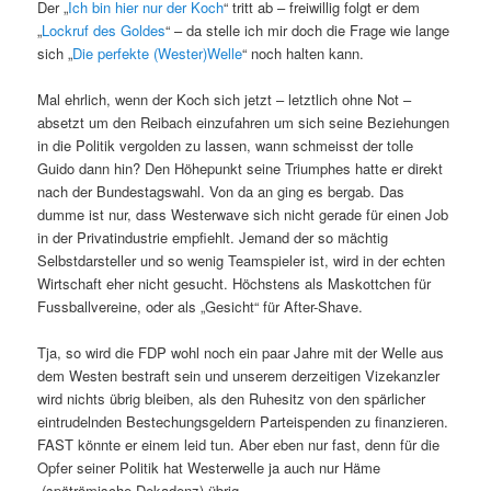
Der „
Ich bin hier nur der Koch
“ tritt ab – freiwillig folgt er dem
„
Lockruf des Goldes
“ – da stelle ich mir doch die Frage wie lange
sich „
Die perfekte (Wester)Welle
“ noch halten kann.
Mal ehrlich, wenn der Koch sich jetzt – letztlich ohne Not –
absetzt um den Reibach einzufahren um sich seine Beziehungen
in die Politik vergolden zu lassen, wann schmeisst der tolle
Guido dann hin? Den Höhepunkt seine Triumphes hatte er direkt
nach der Bundestagswahl. Von da an ging es bergab. Das
dumme ist nur, dass Westerwave sich nicht gerade für einen Job
in der Privatindustrie empfiehlt. Jemand der so mächtig
Selbstdarsteller und so wenig Teamspieler ist, wird in der echten
Wirtschaft eher nicht gesucht. Höchstens als Maskottchen für
Fussballvereine, oder als „Gesicht“ für After-Shave.
Tja, so wird die FDP wohl noch ein paar Jahre mit der Welle aus
dem Westen bestraft sein und unserem derzeitigen Vizekanzler
wird nichts übrig bleiben, als den Ruhesitz von den spärlicher
eintrudelnden Bestechungsgeldern Parteispenden zu finanzieren.
FAST könnte er einem leid tun. Aber eben nur fast, denn für die
Opfer seiner Politik hat Westerwelle ja auch nur Häme
(spätrömische Dekadenz) übrig.