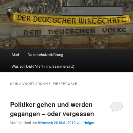
Politik, Wirtschaft, Soziales und Gesellschaft
Such
Reizzentrum
Hauptmenü
Start
Datenschutzerklärung
Zum
Zum
Was soll DER Mist? (Impressumersatz)
Inhalt
sekundären
wechseln
Inhalt
SCHLAGWORT-ARCHIVE:
WESTERWAVE
wechseln
Politiker gehen und werden
gegangen – oder vergessen
Veröffentlicht am
Mittwoch 26 Mai , 2010
von
Holger