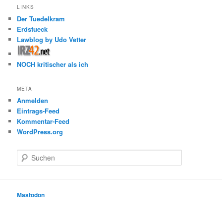
LINKS
Der Tuedelkram
Erdstueck
Lawblog by Udo Vetter
NOCH kritischer als ich
META
Anmelden
Eintrags-Feed
Kommentar-Feed
WordPress.org
S
u
c
h
e
Mastodon
n