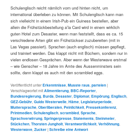
Schulenglisch reicht nämlich vorn und hinten nicht, um
international überleben zu können. Mit Schulenglisch kann man
sich vielleicht in einem Irish-Pub ein Guiness bestellen, aber
allein die Frühstückbestellung a’la Card wird in einem wirklich
guten Hotel zum Desaster, wenn man feststellt, dass es ca. 15
verschiedene Arten gibt ein Frühstücksei zuzubereiten (mit in
Las Vegas passiert). Sprachen (auch englisch) müssen gepflegt,
und trainiert werden. Das klappt nicht mit Büchern, sondern nur in
vielen endlosen Gesprächen. Aber wenn der Westerwave erstmal
– wie Genscher – 18 Jahre im Amte des Aussenminsters sein
sollte, dann klappt es auch mit den scrambled eggs.
Veröffentlicht unter
Erkenntnisse
,
Musste raus
,
parteien
|
Verschlagwortet mit
Alimentierung
,
BBC-Reporter
,
Bundesregierung
,
Burda
,
Desaster
,
Diplomat
,
Empörung
,
Englisch
,
GEZ-Gebühr
,
Guido Westerwelle
,
Häme
,
Legislaturperiode
,
Muttersprache
,
Oberliberalen
,
Peinlichkeit
,
Pressekonferenz
,
Printmedien
,
Schulenglisch
,
scrambled
,
Sprache
,
Sprachverwirrung
,
Springerpresse
,
Statements
,
Steinmeier
,
Stückchen
,
Thorsten Jungholt
,
Verantwortlichkeit
,
Verhöhnung
,
Westerwave
,
Zucker
|
Schreibe eine Antwort