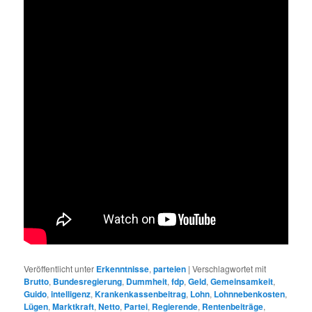
Veröffentlicht unter
Erkenntnisse
,
parteien
|
Verschlagwortet mit
Brutto
,
Bundesregierung
,
Dummheit
,
fdp
,
Geld
,
Gemeinsamkeit
,
Guido
,
intelligenz
,
Krankenkassenbeitrag
,
Lohn
,
Lohnnebenkosten
,
Lügen
,
Marktkraft
,
Netto
,
Partei
,
Regierende
,
Rentenbeiträge
,