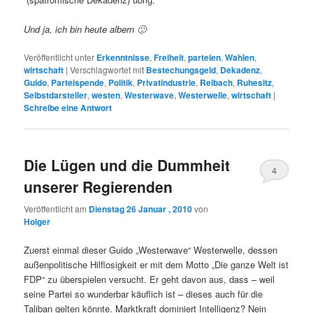
Und ja, ich bin heute albern 🙂
Veröffentlicht unter
Erkenntnisse
,
Freiheit
,
parteien
,
Wahlen
,
wirtschaft
|
Verschlagwortet mit
Bestechungsgeld
,
Dekadenz
,
Guido
,
Parteispende
,
Politik
,
Privatindustrie
,
Reibach
,
Ruhesitz
,
Selbstdarsteller
,
westen
,
Westerwave
,
Westerwelle
,
wirtschaft
|
Schreibe eine Antwort
Die Lügen und die Dummheit
4
unserer Regierenden
Veröffentlicht am
Dienstag 26 Januar , 2010
von
Holger
Zuerst einmal dieser Guido „Westerwave“ Westerwelle, dessen
außenpolitische Hilflosigkeit er mit dem Motto „Die ganze Welt ist
FDP“ zu überspielen versucht. Er geht davon aus, dass – weil
seine Partei so wunderbar käuflich ist – dieses auch für die
Taliban gelten könnte. Marktkraft dominiert Intelligenz? Nein