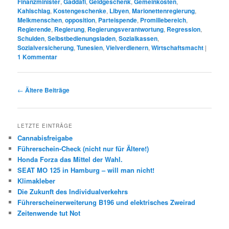
Finanzminister
,
Gaddafi
,
Geldgeschenk
,
Gemeinkosten
,
Kahlschlag
,
Kostengeschenke
,
Libyen
,
Marionettenregierung
,
Melkmenschen
,
opposition
,
Parteispende
,
Promillebereich
,
Regierende
,
Regierung
,
Regierungsverantwortung
,
Regression
,
Schulden
,
Selbstbedienungsladen
,
Sozialkassen
,
Sozialversicherung
,
Tunesien
,
Vielverdienern
,
Wirtschaftsmacht
|
1
Kommentar
Beitrags-
←
Ältere Beiträge
Navigation
LETZTE EINTRÄGE
Cannabisfreigabe
Führerschein-Check (nicht nur für Ältere!)
Honda Forza das Mittel der Wahl.
SEAT MO 125 in Hamburg – will man nicht!
Klimakleber
Die Zukunft des Individualverkehrs
Führerscheinerweiterung B196 und elektrisches Zweirad
Zeitenwende tut Not