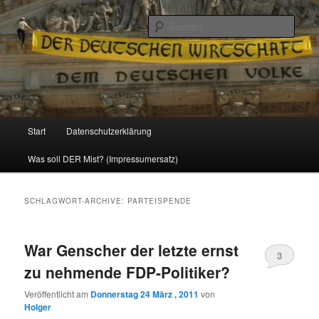
Politik, Wirtschaft, Soziales und Gesellschaft
Such
Reizzentrum
Hauptmenü
Start
Datenschutzerklärung
Zum
Zum
Was soll DER Mist? (Impressumersatz)
Inhalt
sekundären
wechseln
Inhalt
SCHLAGWORT-ARCHIVE:
PARTEISPENDE
wechseln
War Genscher der letzte ernst
3
zu nehmende FDP-Politiker?
Veröffentlicht am
Donnerstag 24 März , 2011
von
Holger