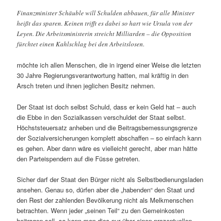
Finanzminister Schäuble will Schulden abbauen, für alle Minister
heißt das sparen. Keinen trifft es dabei so hart wie Ursula von der
Leyen. Die Arbeitsministerin streicht Milliarden – die Opposition
fürchtet einen Kahlschlag bei den Arbeitslosen.
möchte ich allen Menschen, die in irgend einer Weise die letzten
30 Jahre Regierungsverantwortung hatten, mal kräftig in den
Arsch treten und ihnen jeglichen Besitz nehmen.
Der Staat ist doch selbst Schuld, dass er kein Geld hat – auch
die Ebbe in den Sozialkassen verschuldet der Staat selbst.
Höchststeuersatz anheben und die Beitragsbemessungsgrenze
der Sozialversicherungen komplett abschaffen – so einfach kann
es gehen. Aber dann wäre es vielleicht gerecht, aber man hätte
den Parteispendern auf die Füsse getreten.
Sicher darf der Staat den Bürger nicht als Selbstbedienungsladen
ansehen. Genau so, dürfen aber die „habenden“ den Staat und
den Rest der zahlenden Bevölkerung nicht als Melkmenschen
betrachten. Wenn jeder „seinen Teil“ zu den Gemeinkosten
beitragen soll, so kann man dies nur über einen prozentuellen