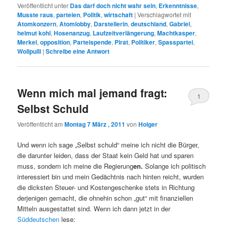
Veröffentlicht unter
Das darf doch nicht wahr sein
,
Erkenntnisse
,
Musste raus
,
parteien
,
Politik
,
wirtschaft
|
Verschlagwortet mit
Atomkonzern
,
Atomlobby
,
Darstellerin
,
deutschland
,
Gabriel
,
helmut kohl
,
Hosenanzug
,
Laufzeitverlängerung
,
Machtkasper
,
Merkel
,
opposition
,
Parteispende
,
Pirat
,
Politiker
,
Spasspartei
,
Wollpulli
|
Schreibe eine Antwort
Wenn mich mal jemand fragt:
1
Selbst Schuld
Veröffentlicht am
Montag 7 März , 2011
von
Holger
Und wenn ich sage „Selbst schuld“ meine ich nicht die Bürger,
die darunter leiden, dass der Staat kein Geld hat und sparen
muss, sondern ich meine die Regierung
en.
Solange ich politisch
interessiert bin und mein Gedächtnis nach hinten reicht, wurden
die dicksten Steuer- und Kostengeschenke stets in Richtung
derjenigen gemacht, die ohnehin schon „gut“ mit finanziellen
Mitteln ausgestattet sind. Wenn ich dann jetzt in der
Süddeutschen
lese: