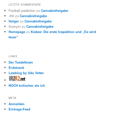
LETZTE KOMMENTARE
Football prediction
zu
Cannabisfreigabe
-thh
zu
Cannabisfreigabe
Holger
zu
Cannabisfreigabe
Anonym
zu
Cannabisfreigabe
Homepage
zu
Kisbee: Die erste Inspektion und „Es wird
teuer“
LINKS
Der Tuedelkram
Erdstueck
Lawblog by Udo Vetter
NOCH kritischer als ich
META
Anmelden
Eintrags-Feed