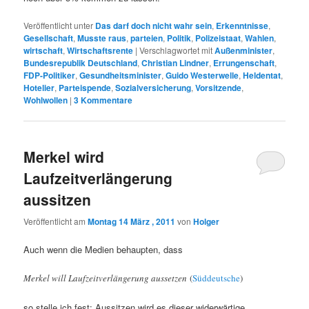
Veröffentlicht unter
Das darf doch nicht wahr sein
,
Erkenntnisse
,
Gesellschaft
,
Musste raus
,
parteien
,
Politik
,
Polizeistaat
,
Wahlen
,
wirtschaft
,
Wirtschaftsrente
|
Verschlagwortet mit
Außenminister
,
Bundesrepublik Deutschland
,
Christian Lindner
,
Errungenschaft
,
FDP-Politiker
,
Gesundheitsminister
,
Guido Westerwelle
,
Heldentat
,
Hotelier
,
Parteispende
,
Sozialversicherung
,
Vorsitzende
,
Wohlwollen
|
3
Kommentare
Merkel wird
Laufzeitverlängerung
aussitzen
Veröffentlicht am
Montag 14 März , 2011
von
Holger
Auch wenn die Medien behaupten, dass
Merkel will Laufzeitverlängerung aussetzen
(
Süddeutsche
)
so stelle ich fest: Aussitzen wird es dieser widerwärtige