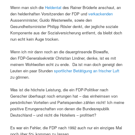
Wenn man sich die
Heldentat
des Rainer Brüderle anschaut, an
den heldenhaften Vorsitzenden der FDP und
verkackenden
Aussenminister, Guido Westerwelle, sowie den
Gesundheitsminister Philipp Rösler denkt, der jegliche soziale
Komponente aus der Sozialversicherung entfernt, da bleibt doch
nun echt kein Auge trocken.
Wenn ich mir dann noch an die dauergrinsende Biowaffe,
den FDP-Generalsekretär Christian Lindner, denke, ist es mit
meinem Wohlwollen echt zu ende. Da ist man doch geneigt den
Leuten ein paar Stunden
sportlicher Betätigung an frischer Luft
zu gönnen.
Was ist die höchste Leistung, die ein FDP-Politiker nach
Genscher überhaupt noch errungen hat – das einheimsen von
persönlichen Vorteilen und Parteispenden zählen nicht! Ich meine
positive Errungenschaften von denen die Bundesrepublik
Deutschland – und nicht die Hoteliers – profitiert?
Es war ein Fehler, die FDP nach 1992 auch nur ein einziges Mal
noch über 5% kommen zu lassen.