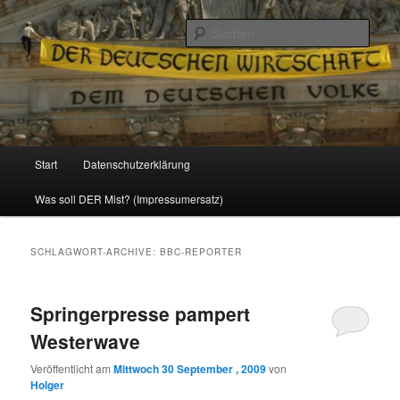
Politik, Wirtschaft, Soziales und Gesellschaft
Such
Reizzentrum
Hauptmenü
Start
Datenschutzerklärung
Zum
Zum
Was soll DER Mist? (Impressumersatz)
Inhalt
sekundären
wechseln
Inhalt
SCHLAGWORT-ARCHIVE:
BBC-REPORTER
wechseln
Springerpresse pampert
Westerwave
Veröffentlicht am
Mittwoch 30 September , 2009
von
Holger