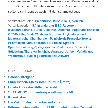
vielen endlosen Gesprächen. Aber wenn der Westerwave erstmal
– wie Genscher – 18 Jahre im Amte des Aussenminsters sein
sollte, dann klappt es auch mit den scrambled eggs.
Veröffentlicht unter
Erkenntnisse
,
Musste raus
,
parteien
|
Verschlagwortet mit
Alimentierung
,
BBC-Reporter
,
Bundesregierung
,
Burda
,
Desaster
,
Diplomat
,
Empörung
,
Englisch
,
GEZ-Gebühr
,
Guido Westerwelle
,
Häme
,
Legislaturperiode
,
Muttersprache
,
Oberliberalen
,
Peinlichkeit
,
Pressekonferenz
,
Printmedien
,
Schulenglisch
,
scrambled
,
Sprache
,
Sprachverwirrung
,
Springerpresse
,
Statements
,
Steinmeier
,
Stückchen
,
Thorsten Jungholt
,
Verantwortlichkeit
,
Verhöhnung
,
Westerwave
,
Zucker
|
Schreibe eine Antwort
LETZTE EINTRÄGE
Cannabisfreigabe
Führerschein-Check (nicht nur für Ältere!)
Honda Forza das Mittel der Wahl.
SEAT MO 125 in Hamburg – will man nicht!
Klimakleber
Die Zukunft des Individualverkehrs
Führerscheinerweiterung B196 und elektrisches Zweirad