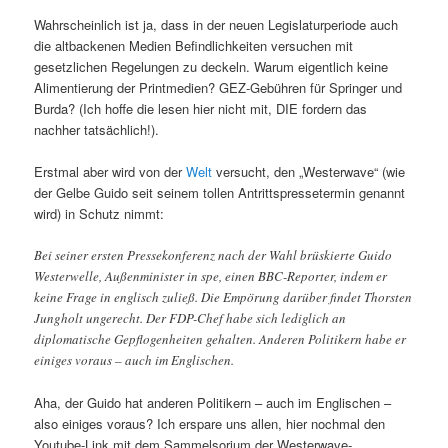
Wahrscheinlich ist ja, dass in der neuen Legislaturperiode auch
die altbackenen Medien Befindlichkeiten versuchen mit
gesetzlichen Regelungen zu deckeln. Warum eigentlich keine
Alimentierung der Printmedien? GEZ-Gebühren für Springer und
Burda? (Ich hoffe die lesen hier nicht mit, DIE fordern das
nachher tatsächlich!).
Erstmal aber wird von der
Welt
versucht, den „Westerwave“ (wie
der Gelbe Guido seit seinem tollen Antrittspressetermin genannt
wird) in Schutz nimmt:
Bei seiner ersten Pressekonferenz nach der Wahl brüskierte Guido
Westerwelle, Außenminister in spe, einen BBC-Reporter, indem er
keine Frage in englisch zuließ. Die Empörung darüber findet Thorsten
Jungholt ungerecht. Der FDP-Chef habe sich lediglich an
diplomatische Gepflogenheiten gehalten. Anderen Politikern habe er
einiges voraus – auch im Englischen.
Aha, der Guido hat anderen Politikern – auch im Englischen –
also einiges voraus? Ich erspare uns allen, hier nochmal den
Youtube-Link mit dem Sammelsorium der Westerwave-