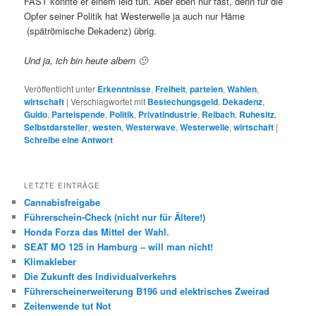
FAST könnte er einem leid tun. Aber eben nur fast, denn für die
Opfer seiner Politik hat Westerwelle ja auch nur Häme
(spätrömische Dekadenz) übrig.
Und ja, ich bin heute albern 🙂
Veröffentlicht unter
Erkenntnisse
,
Freiheit
,
parteien
,
Wahlen
,
wirtschaft
|
Verschlagwortet mit
Bestechungsgeld
,
Dekadenz
,
Guido
,
Parteispende
,
Politik
,
Privatindustrie
,
Reibach
,
Ruhesitz
,
Selbstdarsteller
,
westen
,
Westerwave
,
Westerwelle
,
wirtschaft
|
Schreibe eine Antwort
LETZTE EINTRÄGE
Cannabisfreigabe
Führerschein-Check (nicht nur für Ältere!)
Honda Forza das Mittel der Wahl.
SEAT MO 125 in Hamburg – will man nicht!
Klimakleber
Die Zukunft des Individualverkehrs
Führerscheinerweiterung B196 und elektrisches Zweirad
Zeitenwende tut Not