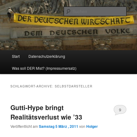
Politik, Wirtschaft, Soziales und Gesellschaft
Such
Reizzentrum
Hauptmenü
Start
Datenschutzerklärung
Zum
Zum
Was soll DER Mist? (Impressumersatz)
Inhalt
sekundären
wechseln
Inhalt
SCHLAGWORT-ARCHIVE:
SELBSTDARSTELLER
wechseln
Gutti-Hype bringt
9
Realitätsverlust wie ’33
Veröffentlicht am
Samstag 5 März , 2011
von
Holger