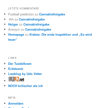
LETZTE KOMMENTARE
Football prediction
zu
Cannabisfreigabe
-thh
zu
Cannabisfreigabe
Holger
zu
Cannabisfreigabe
Anonym
zu
Cannabisfreigabe
Homepage
zu
Kisbee: Die erste Inspektion und „Es wird
teuer“
LINKS
Der Tuedelkram
Erdstueck
Lawblog by Udo Vetter
NOCH kritischer als ich
META
Anmelden