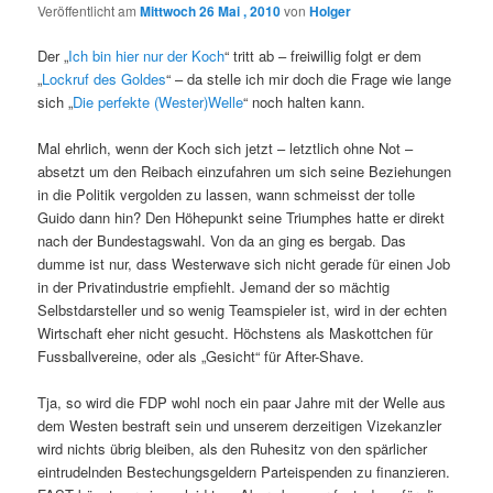
Veröffentlicht am
Mittwoch 26 Mai , 2010
von
Holger
Der „
Ich bin hier nur der Koch
“ tritt ab – freiwillig folgt er dem
„
Lockruf des Goldes
“ – da stelle ich mir doch die Frage wie lange
sich „
Die perfekte (Wester)Welle
“ noch halten kann.
Mal ehrlich, wenn der Koch sich jetzt – letztlich ohne Not –
absetzt um den Reibach einzufahren um sich seine Beziehungen
in die Politik vergolden zu lassen, wann schmeisst der tolle
Guido dann hin? Den Höhepunkt seine Triumphes hatte er direkt
nach der Bundestagswahl. Von da an ging es bergab. Das
dumme ist nur, dass Westerwave sich nicht gerade für einen Job
in der Privatindustrie empfiehlt. Jemand der so mächtig
Selbstdarsteller und so wenig Teamspieler ist, wird in der echten
Wirtschaft eher nicht gesucht. Höchstens als Maskottchen für
Fussballvereine, oder als „Gesicht“ für After-Shave.
Tja, so wird die FDP wohl noch ein paar Jahre mit der Welle aus
dem Westen bestraft sein und unserem derzeitigen Vizekanzler
wird nichts übrig bleiben, als den Ruhesitz von den spärlicher
eintrudelnden Bestechungsgeldern Parteispenden zu finanzieren.