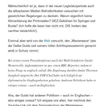
Wahrscheinlich ist ja, dass in der neuen Legislaturperiode auch
die altbackenen Medien Befindlichkeiten versuchen mit
gesetzlichen Regelungen zu deckeln. Warum eigentlich keine
Alimentierung der Printmedien? GEZ-Gebühren für Springer und
Burda? (Ich hoffe die lesen hier nicht mit, DIE fordern das
nachher tatsächlich!).
Erstmal aber wird von der
Welt
versucht, den „Westerwave“ (wie
der Gelbe Guido seit seinem tollen Antrittspressetermin genannt
wird) in Schutz nimmt:
Bei seiner ersten Pressekonferenz nach der Wahl brüskierte Guido
Westerwelle, Außenminister in spe, einen BBC-Reporter, indem er
keine Frage in englisch zuließ. Die Empörung darüber findet Thorsten
Jungholt ungerecht. Der FDP-Chef habe sich lediglich an
diplomatische Gepflogenheiten gehalten. Anderen Politikern habe er
einiges voraus – auch im Englischen.
Aha, der Guido hat anderen Politikern – auch im Englischen –
also einiges voraus? Ich erspare uns allen, hier nochmal den
Youtube-Link mit dem Sammelsorium der Westerwave-