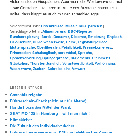
vielen endlosen Gesprächen. Aber wenn der Westerwave erstmal
– wie Genscher – 18 Jahre im Amte des Aussenminsters sein
sollte, dann klappt es auch mit den scrambled eggs.
Veröffentlicht unter
Erkenntnisse
,
Musste raus
,
parteien
|
Verschlagwortet mit
Alimentierung
,
BBC-Reporter
,
Bundesregierung
,
Burda
,
Desaster
,
Diplomat
,
Empörung
,
Englisch
,
GEZ-Gebühr
,
Guido Westerwelle
,
Häme
,
Legislaturperiode
,
Muttersprache
,
Oberliberalen
,
Peinlichkeit
,
Pressekonferenz
,
Printmedien
,
Schulenglisch
,
scrambled
,
Sprache
,
Sprachverwirrung
,
Springerpresse
,
Statements
,
Steinmeier
,
Stückchen
,
Thorsten Jungholt
,
Verantwortlichkeit
,
Verhöhnung
,
Westerwave
,
Zucker
|
Schreibe eine Antwort
LETZTE EINTRÄGE
Cannabisfreigabe
Führerschein-Check (nicht nur für Ältere!)
Honda Forza das Mittel der Wahl.
SEAT MO 125 in Hamburg – will man nicht!
Klimakleber
Die Zukunft des Individualverkehrs
Führerscheinerweiterung B196 und elektrisches Zweirad