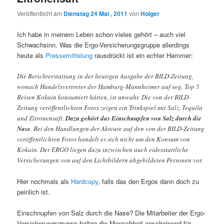
Veröffentlicht am
Dienstag 24 Mai , 2011
von
Holger
Ich habe in meinem Leben schon vieles gehört – auch viel
Schwachsinn. Was die Ergo-Versicherungsgruppe allerdings
heute als
Pressemittelung
rausdrückt ist ein echter Hammer:
Die Berichterstattung in der heutigen Ausgabe der BILD-Zeitung,
wonach Handelsvertreter der Hamburg-Mannheimer auf sog. Top 5
Reisen Kokain konsumiert hätten, ist unwahr. Die von der BILD-
Zeitung veröffentlichten Fotos zeigen ein Trinkspiel mit Salz, Tequila
und Zitronensaft.
Dazu gehört das Einschnupfen von Salz durch die
Nase
. Bei den Handlungen der Akteure auf den von der BILD-Zeitung
veröffentlichten Fotos handelt es sich nicht um den Konsum von
Kokain. Der ERGO liegen dazu inzwischen auch eidesstattliche
Versicherungen von auf den Lichtbildern abgebildeten Personen vor.
Hier nochmals als
Hardcopy
, falls das den Ergos dann doch zu
peinlich ist.
Einschnupfen von Salz durch die Nase? Die Mitarbeiter der Ergo-
Versicherungsgruppe halten die Menschheit anscheinend für