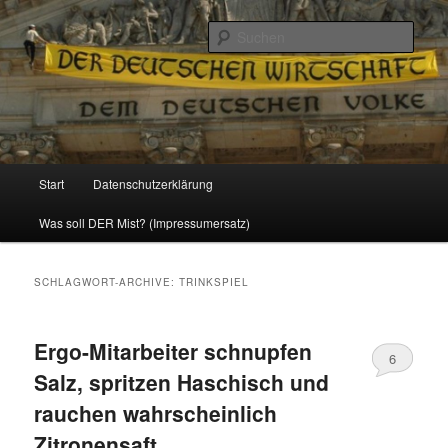
Politik, Wirtschaft, Soziales und Gesellschaft
Such
Reizzentrum
Hauptmenü
Start
Datenschutzerklärung
Zum
Zum
Was soll DER Mist? (Impressumersatz)
Inhalt
sekundären
wechseln
Inhalt
SCHLAGWORT-ARCHIVE:
TRINKSPIEL
wechseln
Ergo-Mitarbeiter schnupfen
6
Salz, spritzen Haschisch und
rauchen wahrscheinlich
Zitronensaft