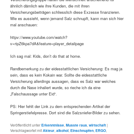
ähnlich dämlich wie ihre Kunden, die mit ihren
Versicherungsbeiträgen schliesslich diese Exzesse finanzieren.
Wie es aussieht, wenn jemand Salz schnupft, kann man sich hier
mal anschauen:
httpv://www.youtube.com/watch?
v=ripZ6kpa7dA&feature=player_detailpage
Ich sag mal: Kids, don’t do that at home.
Randbemerkung zu der eidesstattlichen Versicherung: Es mag ja
sein, dass es kein Kokain war. Sollte die eidesstattliche
Versicherung allerdings aussagen, dass es Salz war welches
durch die Nase inhaliert wurde, so rieche ich da eine
„Falschaussage unter Eid“.
PS: Hier fehlt der Link zu dem entsprechenden Artikel der
Springerstiefelpresse. Dort sind die Salzsniefer-Bilder zu sehen.
Veröffentlicht unter
Erkenntnisse
,
Musste raus
,
wirtschaft
|
Verschlagwortet mit
Akteur
,
alkohol
,
Einschnupfen
,
ERGO
,