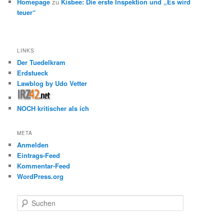
Homepage
zu
Kisbee: Die erste Inspektion und „Es wird
teuer“
LINKS
Der Tuedelkram
Erdstueck
Lawblog by Udo Vetter
NOCH kritischer als ich
META
Anmelden
Eintrags-Feed
Kommentar-Feed
WordPress.org
S
u
c