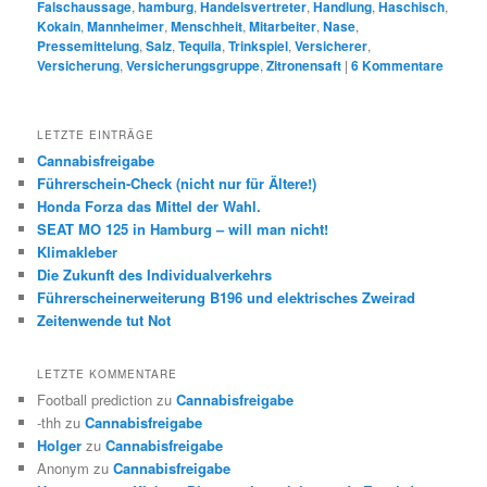
Falschaussage
,
hamburg
,
Handelsvertreter
,
Handlung
,
Haschisch
,
Kokain
,
Mannheimer
,
Menschheit
,
Mitarbeiter
,
Nase
,
Pressemittelung
,
Salz
,
Tequila
,
Trinkspiel
,
Versicherer
,
Versicherung
,
Versicherungsgruppe
,
Zitronensaft
|
6
Kommentare
LETZTE EINTRÄGE
Cannabisfreigabe
Führerschein-Check (nicht nur für Ältere!)
Honda Forza das Mittel der Wahl.
SEAT MO 125 in Hamburg – will man nicht!
Klimakleber
Die Zukunft des Individualverkehrs
Führerscheinerweiterung B196 und elektrisches Zweirad
Zeitenwende tut Not
LETZTE KOMMENTARE
Football prediction
zu
Cannabisfreigabe
-thh
zu
Cannabisfreigabe
Holger
zu
Cannabisfreigabe
Anonym
zu
Cannabisfreigabe