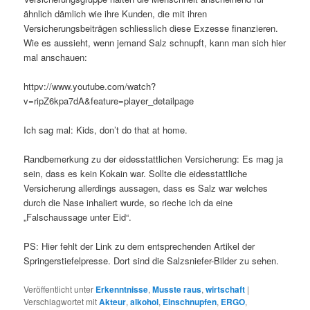
ähnlich dämlich wie ihre Kunden, die mit ihren
Versicherungsbeiträgen schliesslich diese Exzesse finanzieren.
Wie es aussieht, wenn jemand Salz schnupft, kann man sich hier
mal anschauen:
httpv://www.youtube.com/watch?
v=ripZ6kpa7dA&feature=player_detailpage
Ich sag mal: Kids, don’t do that at home.
Randbemerkung zu der eidesstattlichen Versicherung: Es mag ja
sein, dass es kein Kokain war. Sollte die eidesstattliche
Versicherung allerdings aussagen, dass es Salz war welches
durch die Nase inhaliert wurde, so rieche ich da eine
„Falschaussage unter Eid“.
PS: Hier fehlt der Link zu dem entsprechenden Artikel der
Springerstiefelpresse. Dort sind die Salzsniefer-Bilder zu sehen.
Veröffentlicht unter
Erkenntnisse
,
Musste raus
,
wirtschaft
|
Verschlagwortet mit
Akteur
,
alkohol
,
Einschnupfen
,
ERGO
,