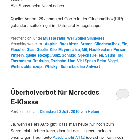
Viel Spass beim Nachkochen…..
Quelle: Vor ca. 25 Jahren bei Goblin in der Clinchmailbox(RIP)
gefunden, seitdem gut im Datenarchiv abgehangen
Veröffentlicht unter
Musste raus
,
Wertvolles Sinnloses
|
Verschlagwortet mit
Aspirin
,
Backblech
,
Braten
,
Clinchmailbox
,
Ein
,
Flasche
,
Glas
,
Goblin
,
Kilo
,
Mayonnaise
,
Mit
,
Nachkochen
,
Person
,
Pinkeln
,
quelle
,
Rezept
,
Salz
,
Schlugg
,
Speckstreifen
,
Ssum
,
Tag
,
Thermostat
,
Trathuhn
,
Truthahn
,
Unn
,
Viel Spass Beim
,
Vogel
,
Weihnachtsrezept
,
Whisky
|
Schreibe eine Antwort
Überholverbot für Mercedes-
E-Klasse
Veröffentlicht am
Dienstag 20 Juli , 2010
von
Holger
Ja, wenn es ein Auto gibt, dass man heute nur noch zum
Schrottplatz fahren kann, dann ist das – neben meinem
ehemaligen Traumauto
Autobianchi A112
(so schnell kann kein