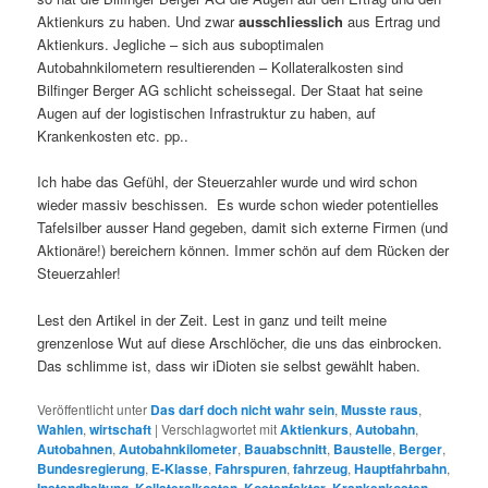
Aktienkurs zu haben. Und zwar
ausschliesslich
aus Ertrag und
Aktienkurs. Jegliche – sich aus suboptimalen
Autobahnkilometern resultierenden – Kollateralkosten sind
Bilfinger Berger AG schlicht scheissegal. Der Staat hat seine
Augen auf der logistischen Infrastruktur zu haben, auf
Krankenkosten etc. pp..
Ich habe das Gefühl, der Steuerzahler wurde und wird schon
wieder massiv beschissen. Es wurde schon wieder potentielles
Tafelsilber ausser Hand gegeben, damit sich externe Firmen (und
Aktionäre!) bereichern können. Immer schön auf dem Rücken der
Steuerzahler!
Lest den Artikel in der Zeit. Lest in ganz und teilt meine
grenzenlose Wut auf diese Arschlöcher, die uns das einbrocken.
Das schlimme ist, dass wir iDioten sie selbst gewählt haben.
Veröffentlicht unter
Das darf doch nicht wahr sein
,
Musste raus
,
Wahlen
,
wirtschaft
|
Verschlagwortet mit
Aktienkurs
,
Autobahn
,
Autobahnen
,
Autobahnkilometer
,
Bauabschnitt
,
Baustelle
,
Berger
,
Bundesregierung
,
E-Klasse
,
Fahrspuren
,
fahrzeug
,
Hauptfahrbahn
,
Instandhaltung
,
Kollateralkosten
,
Kostenfaktor
,
Krankenkosten
,