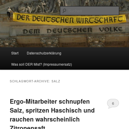
Politik, Wirtschaft, Soziales und Gesellschaft
Such
Reizzentrum
Hauptmenü
Start
Datenschutzerklärung
Zum
Zum
Was soll DER Mist? (Impressumersatz)
Inhalt
sekundären
wechseln
Inhalt
SCHLAGWORT-ARCHIVE:
SALZ
wechseln
Ergo-Mitarbeiter schnupfen
6
Salz, spritzen Haschisch und
rauchen wahrscheinlich
Zitronensaft