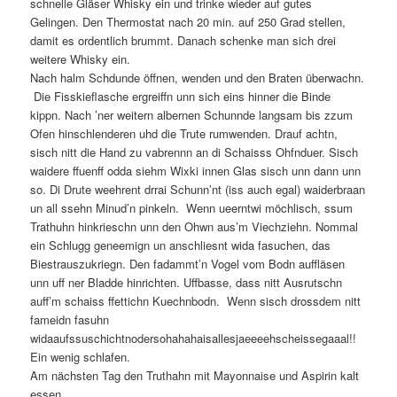
schnelle Gläser Whisky ein und trinke wieder auf gutes
Gelingen. Den Thermostat nach 20 min. auf 250 Grad stellen,
damit es ordentlich brummt. Danach schenke man sich drei
weitere Whisky ein.
Nach halm Schdunde öffnen, wenden und den Braten überwachn.
Die Fisskieflasche ergreiffn unn sich eins hinner die Binde
kippn. Nach ’ner weitern albernen Schunnde langsam bis zzum
Ofen hinschlenderen uhd die Trute rumwenden. Drauf achtn,
sisch nitt die Hand zu vabrennn an di Schaisss Ohfnduer. Sisch
waidere ffuenff odda siehm Wixki innen Glas sisch unn dann unn
so. Di Drute weehrent drrai Schunn’nt (iss auch egal) waiderbraan
un all ssehn Minud’n pinkeln. Wenn ueerntwi möchlisch, ssum
Trathuhn hinkrieschn unn den Ohwn aus’m Viechziehn. Nommal
ein Schlugg geneemign un anschliesnt wida fasuchen, das
Biestrauszukriegn. Den fadammt’n Vogel vom Bodn auffläsen
unn uff ner Bladde hinrichten. Uffbasse, dass nitt Ausrutschn
auff’m schaiss ffettichn Kuechnbodn. Wenn sisch drossdem nitt
fameidn fasuhn
widaaufssuschichtnodersohahahaisallesjaeeeehscheissegaaal!!
Ein wenig schlafen.
Am nächsten Tag den Truthahn mit Mayonnaise und Aspirin kalt
essen.