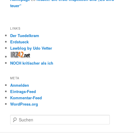
teuer“
LINKS
Der Tuedelkram
Erdstueck
Lawblog by Udo Vetter
NOCH kritischer als ich
META
Anmelden
Eintrags-Feed
Kommentar-Feed
WordPress.org
S
u
c