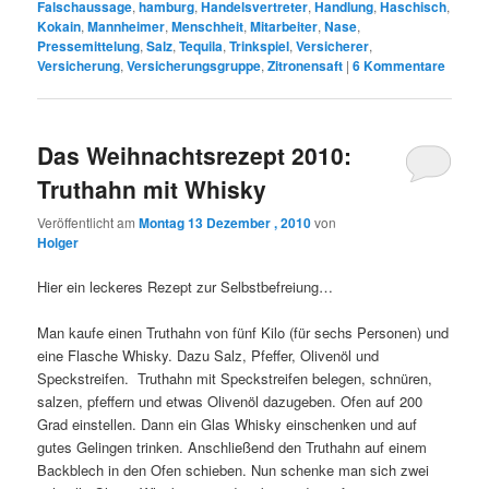
Falschaussage
,
hamburg
,
Handelsvertreter
,
Handlung
,
Haschisch
,
Kokain
,
Mannheimer
,
Menschheit
,
Mitarbeiter
,
Nase
,
Pressemittelung
,
Salz
,
Tequila
,
Trinkspiel
,
Versicherer
,
Versicherung
,
Versicherungsgruppe
,
Zitronensaft
|
6
Kommentare
Das Weihnachtsrezept 2010:
Truthahn mit Whisky
Veröffentlicht am
Montag 13 Dezember , 2010
von
Holger
Hier ein leckeres Rezept zur Selbstbefreiung…
Man kaufe einen Truthahn von fünf Kilo (für sechs Personen) und
eine Flasche Whisky. Dazu Salz, Pfeffer, Olivenöl und
Speckstreifen. Truthahn mit Speckstreifen belegen, schnüren,
salzen, pfeffern und etwas Olivenöl dazugeben. Ofen auf 200
Grad einstellen. Dann ein Glas Whisky einschenken und auf
gutes Gelingen trinken. Anschließend den Truthahn auf einem
Backblech in den Ofen schieben. Nun schenke man sich zwei