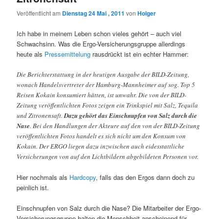
Veröffentlicht am
Dienstag 24 Mai , 2011
von
Holger
Ich habe in meinem Leben schon vieles gehört – auch viel
Schwachsinn. Was die Ergo-Versicherungsgruppe allerdings
heute als
Pressemittelung
rausdrückt ist ein echter Hammer:
Die Berichterstattung in der heutigen Ausgabe der BILD-Zeitung,
wonach Handelsvertreter der Hamburg-Mannheimer auf sog. Top 5
Reisen Kokain konsumiert hätten, ist unwahr. Die von der BILD-
Zeitung veröffentlichten Fotos zeigen ein Trinkspiel mit Salz, Tequila
und Zitronensaft.
Dazu gehört das Einschnupfen von Salz durch die
Nase
. Bei den Handlungen der Akteure auf den von der BILD-Zeitung
veröffentlichten Fotos handelt es sich nicht um den Konsum von
Kokain. Der ERGO liegen dazu inzwischen auch eidesstattliche
Versicherungen von auf den Lichtbildern abgebildeten Personen vor.
Hier nochmals als
Hardcopy
, falls das den Ergos dann doch zu
peinlich ist.
Einschnupfen von Salz durch die Nase? Die Mitarbeiter der Ergo-
Versicherungsgruppe halten die Menschheit anscheinend für