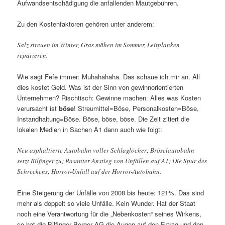
Aufwandsentschädigung die anfallenden Mautgebühren.
Zu den Kostenfaktoren gehören unter anderem:
Salz streuen im Winter, Gras mähen im Sommer, Leitplanken
reparieren.
Wie sagt Fefe immer: Muhahahaha. Das schaue ich mir an. All
dies kostet Geld. Was ist der Sinn von gewinnorientierten
Unternehmen? Rischtisch: Gewinne machen. Alles was Kosten
verursacht ist
böse
! Streumittel=Böse, Personalkosten=Böse,
Instandhaltung=Böse. Böse, böse, böse. Die Zeit zitiert die
lokalen Medien in Sachen A1 dann auch wie folgt:
Neu asphaltierte Autobahn voller Schlaglöcher; Bröselautobahn
setzt Bilfinger zu; Rasanter Anstieg von Unfällen auf A1; Die Spur des
Schreckens; Horror-Unfall auf der Horror-Autobahn.
Eine Steigerung der Unfälle von 2008 bis heute: 121%. Das sind
mehr als doppelt so viele Unfälle. Kein Wunder. Hat der Staat
noch eine Verantwortung für die „Nebenkosten“ seines Wirkens,
so hat die Bilfinger Berger AG die Augen auf den Ertrag und den