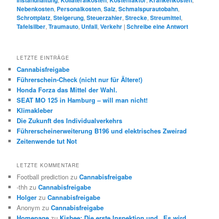
Nebenkosten
,
Personalkosten
,
Salz
,
Schmalspurautobahn
,
Schrottplatz
,
Steigerung
,
Steuerzahler
,
Strecke
,
Streumittel
,
Tafelsilber
,
Traumauto
,
Unfall
,
Verkehr
|
Schreibe eine Antwort
LETZTE EINTRÄGE
Cannabisfreigabe
Führerschein-Check (nicht nur für Ältere!)
Honda Forza das Mittel der Wahl.
SEAT MO 125 in Hamburg – will man nicht!
Klimakleber
Die Zukunft des Individualverkehrs
Führerscheinerweiterung B196 und elektrisches Zweirad
Zeitenwende tut Not
LETZTE KOMMENTARE
Football prediction
zu
Cannabisfreigabe
-thh
zu
Cannabisfreigabe
Holger
zu
Cannabisfreigabe
Anonym
zu
Cannabisfreigabe
Homepage
zu
Kisbee: Die erste Inspektion und „Es wird