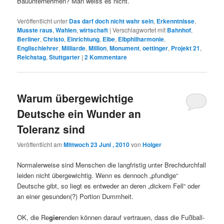
Bauunternehmen? Man weiss es nicht.
Veröffentlicht unter
Das darf doch nicht wahr sein
,
Erkenntnisse
,
Musste raus
,
Wahlen
,
wirtschaft
|
Verschlagwortet mit
Bahnhof
,
Berliner
,
Christo
,
Einrichtung
,
Elbe
,
Elbphilharmonie
,
Englischlehrer
,
Milliarde
,
Million
,
Monument
,
oettinger
,
Projekt 21
,
Reichstag
,
Stuttgarter
|
2
Kommentare
Warum übergewichtige
Deutsche ein Wunder an
Toleranz sind
Veröffentlicht am
Mittwoch 23 Juni , 2010
von
Holger
Normalerweise sind Menschen die langfristig unter Brechdurchfall
leiden nicht übergewichtig. Wenn es dennoch „pfundige“
Deutsche gibt, so liegt es entweder an deren „dickem Fell“ oder
an einer gesunden(?) Portion Dummheit.
OK, die Re
gier
enden können darauf vertrauen, dass die Fußball-