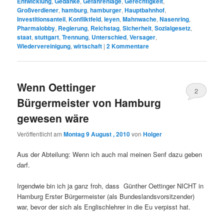
Entwicklung
,
Gedanke
,
Gefahrenlage
,
Gerechtigkeit
,
Großverdiener
,
hamburg
,
hamburger
,
Hauptbahnhof
,
Investitionsanteil
,
Konfliktfeld
,
leyen
,
Mahnwache
,
Nasenring
,
Pharmalobby
,
Regierung
,
Reichstag
,
Sicherheit
,
Sozialgesetz
,
staat
,
stuttgart
,
Trennung
,
Unterschied
,
Versager
,
Wiedervereinigung
,
wirtschaft
|
2
Kommentare
Wenn Oettinger
2
Bürgermeister von Hamburg
gewesen wäre
Veröffentlicht am
Montag 9 August , 2010
von
Holger
Aus der Abteilung: Wenn ich auch mal meinen Senf dazu geben
darf.
Irgendwie bin ich ja ganz froh, dass Günther Oettinger NICHT in
Hamburg Erster Bürgermeister (als Bundeslandsvorsitzender)
war, bevor der sich als Englischlehrer in die Eu verpisst hat.