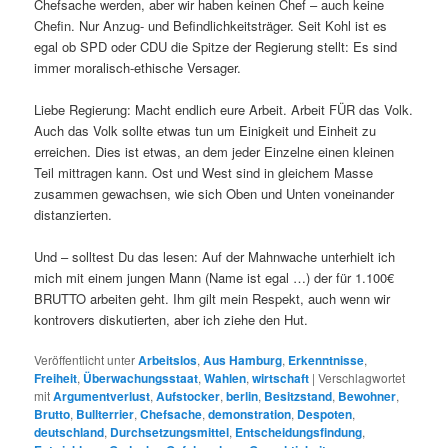
Chefsache werden, aber wir haben keinen Chef – auch keine
Chefin. Nur Anzug- und Befindlichkeitsträger. Seit Kohl ist es
egal ob SPD oder CDU die Spitze der Regierung stellt: Es sind
immer moralisch-ethische Versager.
Liebe Regierung: Macht endlich eure Arbeit. Arbeit FÜR das Volk.
Auch das Volk sollte etwas tun um Einigkeit und Einheit zu
erreichen. Dies ist etwas, an dem jeder Einzelne einen kleinen
Teil mittragen kann. Ost und West sind in gleichem Masse
zusammen gewachsen, wie sich Oben und Unten voneinander
distanzierten.
Und – solltest Du das lesen: Auf der Mahnwache unterhielt ich
mich mit einem jungen Mann (Name ist egal …) der für 1.100€
BRUTTO arbeiten geht. Ihm gilt mein Respekt, auch wenn wir
kontrovers diskutierten, aber ich ziehe den Hut.
Veröffentlicht unter
Arbeitslos
,
Aus Hamburg
,
Erkenntnisse
,
Freiheit
,
Überwachungsstaat
,
Wahlen
,
wirtschaft
|
Verschlagwortet
mit
Argumentverlust
,
Aufstocker
,
berlin
,
Besitzstand
,
Bewohner
,
Brutto
,
Bullterrier
,
Chefsache
,
demonstration
,
Despoten
,
deutschland
,
Durchsetzungsmittel
,
Entscheidungsfindung
,