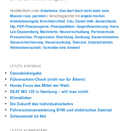
Veröffentlicht unter
Arbeitslos
,
Das darf doch nicht wahr sein
,
Musste raus
,
parteien
|
Verschlagwortet mit
angela merkel
,
Arbeitslosengeld
,
Brechdurchfall
,
Cdu
,
Daniel Volk
,
deutschland
,
fdp
,
FDP-Finanzexperte
,
Finanzpolitiker
,
Gegenfinanzierung
,
Hartz
,
Leo Dautzenberg
,
Marionette
,
Neuverschuldung
,
Parteizentrale
,
Presseschau
,
Progression
,
Reichstag
,
Senkung
,
Steuereinnahme
,
Steuererleichterung
,
Steuersenkung
,
Toleranz
,
Unionsfraktion
,
Weltmeisterschaft
|
Schreibe eine Antwort
LETZTE EINTRÄGE
Cannabisfreigabe
Führerschein-Check (nicht nur für Ältere!)
Honda Forza das Mittel der Wahl.
SEAT MO 125 in Hamburg – will man nicht!
Klimakleber
Die Zukunft des Individualverkehrs
Führerscheinerweiterung B196 und elektrisches Zweirad
Zeitenwende tut Not
LETZTE KOMMENTARE