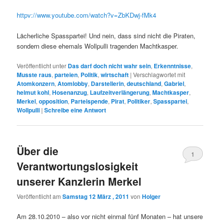
httpv://www.youtube.com/watch?v=ZbKDwj-fMk4
Lächerliche Spasspartei! Und nein, dass sind nicht die Piraten,
sondern diese ehemals Wollpulli tragenden Machtkasper.
Veröffentlicht unter
Das darf doch nicht wahr sein
,
Erkenntnisse
,
Musste raus
,
parteien
,
Politik
,
wirtschaft
|
Verschlagwortet mit
Atomkonzern
,
Atomlobby
,
Darstellerin
,
deutschland
,
Gabriel
,
helmut kohl
,
Hosenanzug
,
Laufzeitverlängerung
,
Machtkasper
,
Merkel
,
opposition
,
Parteispende
,
Pirat
,
Politiker
,
Spasspartei
,
Wollpulli
|
Schreibe eine Antwort
Über die
1
Verantwortungslosigkeit
unserer Kanzlerin Merkel
Veröffentlicht am
Samstag 12 März , 2011
von
Holger
Am 28.10.2010 – also vor nicht einmal fünf Monaten – hat unsere