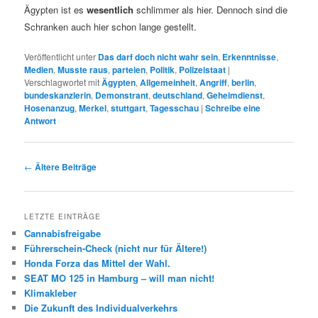
Ägypten ist es
wesentlich
schlimmer als hier. Dennoch sind die
Schranken auch hier schon lange gestellt.
Veröffentlicht unter
Das darf doch nicht wahr sein
,
Erkenntnisse
,
Medien
,
Musste raus
,
parteien
,
Politik
,
Polizeistaat
|
Verschlagwortet mit
Ägypten
,
Allgemeinheit
,
Angriff
,
berlin
,
bundeskanzlerin
,
Demonstrant
,
deutschland
,
Geheimdienst
,
Hosenanzug
,
Merkel
,
stuttgart
,
Tagesschau
|
Schreibe eine
Antwort
Beitrags-
←
Ältere Beiträge
Navigation
LETZTE EINTRÄGE
Cannabisfreigabe
Führerschein-Check (nicht nur für Ältere!)
Honda Forza das Mittel der Wahl.
SEAT MO 125 in Hamburg – will man nicht!
Klimakleber
Die Zukunft des Individualverkehrs