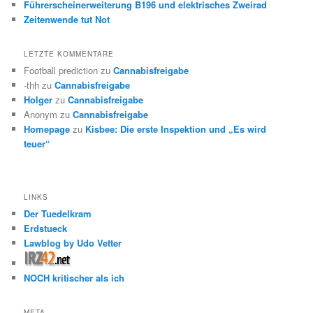
Führerscheinerweiterung B196 und elektrisches Zweirad
Zeitenwende tut Not
LETZTE KOMMENTARE
Football prediction
zu
Cannabisfreigabe
-thh
zu
Cannabisfreigabe
Holger
zu
Cannabisfreigabe
Anonym
zu
Cannabisfreigabe
Homepage
zu
Kisbee: Die erste Inspektion und „Es wird
teuer“
LINKS
Der Tuedelkram
Erdstueck
Lawblog by Udo Vetter
NOCH kritischer als ich
META