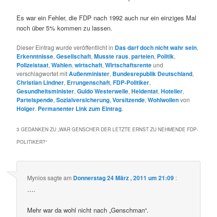
Es war ein Fehler, die FDP nach 1992 auch nur ein einziges Mal
noch über 5% kommen zu lassen.
Dieser Eintrag wurde veröffentlicht in
Das darf doch nicht wahr sein
,
Erkenntnisse
,
Gesellschaft
,
Musste raus
,
parteien
,
Politik
,
Polizeistaat
,
Wahlen
,
wirtschaft
,
Wirtschaftsrente
und
verschlagwortet mit
Außenminister
,
Bundesrepublik Deutschland
,
Christian Lindner
,
Errungenschaft
,
FDP-Politiker
,
Gesundheitsminister
,
Guido Westerwelle
,
Heldentat
,
Hotelier
,
Parteispende
,
Sozialversicherung
,
Vorsitzende
,
Wohlwollen
von
Holger
.
Permanenter Link zum Eintrag
.
3 GEDANKEN ZU „
WAR GENSCHER DER LETZTE ERNST ZU NEHMENDE FDP-
POLITIKER?
“
Mynios
sagte am
Donnerstag 24 März , 2011 um 21:09
:
….
Mehr war da wohl nicht nach „Genschman“.