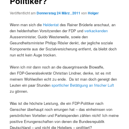
Politiker?
Veröffentlicht am
Donnerstag 24 März , 2011
von
Holger
Wenn man sich die
Heldentat
des Rainer Brüderle anschaut, an
den heldenhaften Vorsitzenden der FDP und
verkackenden
Aussenminister, Guido Westerwelle, sowie den
Gesundheitsminister Philipp Rösler denkt, der jegliche soziale
Komponente aus der Sozialversicherung entfernt, da bleibt doch
nun echt kein Auge trocken.
Wenn ich mir dann noch an die dauergrinsende Biowaffe,
den FDP-Generalsekretär Christian Lindner, denke, ist es mit
meinem Wohlwollen echt zu ende. Da ist man doch geneigt den
Leuten ein paar Stunden
sportlicher Betätigung an frischer Luft
zu gönnen.
Was ist die höchste Leistung, die ein FDP-Politiker nach
Genscher überhaupt noch errungen hat – das einheimsen von
persönlichen Vorteilen und Parteispenden zählen nicht! Ich meine
positive Errungenschaften von denen die Bundesrepublik
Deutschland – und nicht die Hoteliers – profitiert?