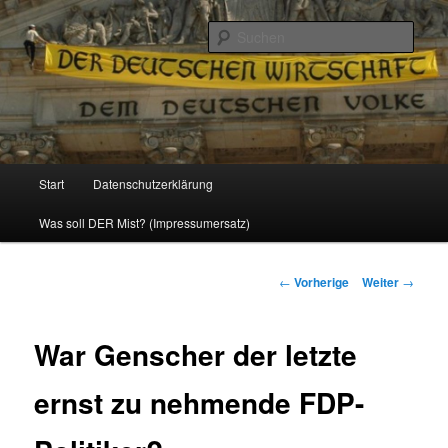
Politik, Wirtschaft, Soziales und Gesellschaft
Such
Reizzentrum
Hauptmenü
Start
Datenschutzerklärung
Zum
Was soll DER Mist? (Impressumersatz)
Inhalt
wechseln
Beitrags-
←
Vorherige
Weiter
→
Navigation
War Genscher der letzte
ernst zu nehmende FDP-