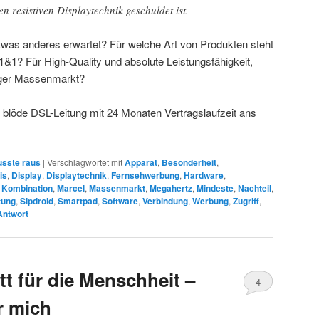
en resistiven Displaytechnik geschuldet ist.
etwas anderes erwartet? Für welche Art von Produkten steht
1&1? Für High-Quality und absolute Leistungsfähigkeit,
siger Massenmarkt?
blöde DSL-Leitung mit 24 Monaten Vertragslaufzeit ans
sste raus
|
Verschlagwortet mit
Apparat
,
Besonderheit
,
is
,
Display
,
Displaytechnik
,
Fernsehwerbung
,
Hardware
,
,
Kombination
,
Marcel
,
Massenmarkt
,
Megahertz
,
Mindeste
,
Nachteil
,
tung
,
Sipdroid
,
Smartpad
,
Software
,
Verbindung
,
Werbung
,
Zugriff
,
Antwort
itt für die Menschheit –
4
r mich