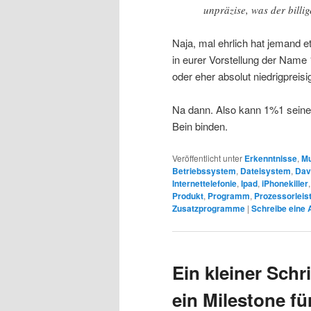
unpräzise, was der billig
Naja, mal ehrlich hat jemand 
in eurer Vorstellung der Name 
oder eher absolut niedrigprei
Na dann. Also kann 1%1 seine 
Bein binden.
Veröffentlicht unter
Erkenntnisse
,
Mu
Betriebssystem
,
Dateisystem
,
Dav
Internettelefonie
,
Ipad
,
iPhonekiller
Produkt
,
Programm
,
Prozessorleis
Zusatzprogramme
|
Schreibe eine 
Ein kleiner Schr
ein Milestone fü