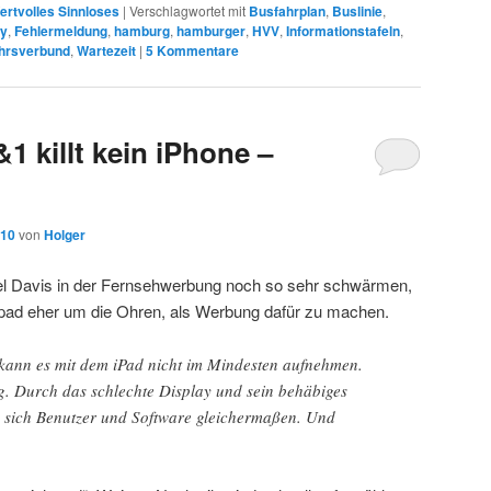
ertvolles Sinnloses
|
Verschlagwortet mit
Busfahrplan
,
Buslinie
,
ay
,
Fehlermeldung
,
hamburg
,
hamburger
,
HVV
,
Informationstafeln
,
hrsverbund
,
Wartezeit
|
5
Kommentare
 killt kein iPhone –
010
von
Holger
el Davis in der Fernsehwerbung noch so sehr schwärmen,
ad eher um die Ohren, als Werbung dafür zu machen.
ann es mit dem iPad nicht im Mindesten aufnehmen.
llig. Durch das schlechte Display und sein behäbiges
 sich Benutzer und Software gleichermaßen. Und