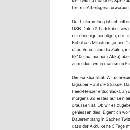
klein wie so manches Spielzeu
hier ein Arbeitsgerät erworben 
Der Lieferumfang ist schnell a
USB-Daten & Ladekabel sowie e
nur derjenige benötigen, der n
Kabel das Milestone „schnell“
öfter. Vorbei sind die Zeiten,
6310i und frischem Akku) über
zumindest wenn man seine Funk
Die Funktionalität: Wir schrei
tagsüber – auf die Strasse. D
Feed-Reader entschlackt, an de
morgens als erstes auf sein te
draussen ist. Ob wir es zugebe
geniessen dies. Eigentlich woll
Dauerempfang in Sachen Twitte
dass der Akku keine 3 Tage meh