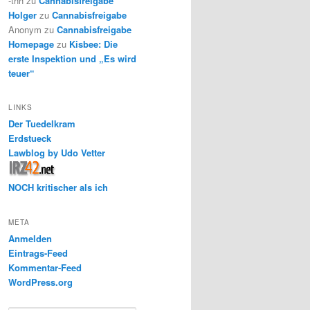
-thh
zu
Cannabisfreigabe
Holger
zu
Cannabisfreigabe
Anonym
zu
Cannabisfreigabe
Homepage
zu
Kisbee: Die
erste Inspektion und „Es wird
teuer“
LINKS
Der Tuedelkram
Erdstueck
Lawblog by Udo Vetter
NOCH kritischer als ich
META
Anmelden
Eintrags-Feed
Kommentar-Feed
WordPress.org