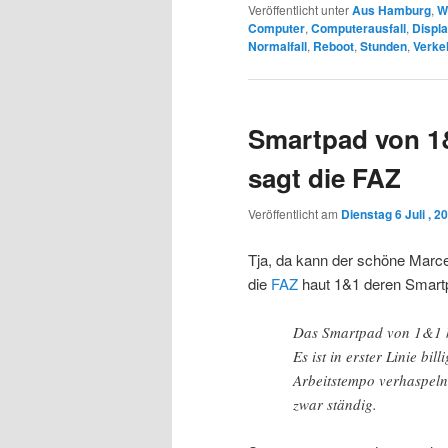
Veröffentlicht unter
Aus Hamburg
,
W
Computer
,
Computerausfall
,
Displ
Normalfall
,
Reboot
,
Stunden
,
Verke
Smartpad von 1&1
sagt die FAZ
Veröffentlicht am
Dienstag 6 Juli , 2
Tja, da kann der schöne Marc
die
FAZ
haut 1&1 deren Smartp
Das Smartpad von 1&1 k
Es ist in erster Linie bi
Arbeitstempo verhaspeln
zwar ständig.