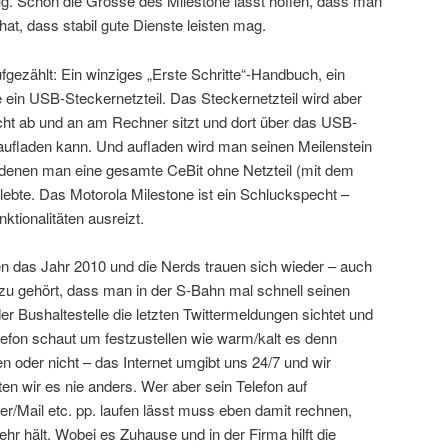
g. Schon die Grösse des Milestone lässt hoffen, dass man
hat, dass stabil gute Dienste leisten mag.
ufgezählt: Ein winziges „Erste Schritte“-Handbuch, ein
in USB-Steckernetzteil. Das Steckernetzteil wird aber
icht ab und an am Rechner sitzt und dort über das USB-
 aufladen kann. Und aufladen wird man seinen Meilenstein
 in denen man eine gesamte CeBit ohne Netzteil (mit dem
lebte. Das Motorola Milestone ist ein Schluckspecht –
tionalitäten ausreizt.
ben das Jahr 2010 und die Nerds trauen sich wieder – auch
azu gehört, dass man in der S-Bahn mal schnell seinen
r Bushaltestelle die letzten Twittermeldungen sichtet und
lefon schaut um festzustellen wie warm/kalt es denn
n oder nicht – das Internet umgibt uns 24/7 und wir
ten wir es nie anders. Wer aber sein Telefon auf
r/Mail etc. pp. laufen lässt muss eben damit rechnen,
r hält. Wobei es Zuhause und in der Firma hilft die