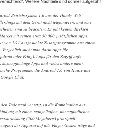
rnichtend“. Weitere Nachteile sind schnell aufgezählt:
ndroid-Betriebssystem 1.6 aus der Handy-Welt
lerdings mit dem Gerät nicht telefonieren, und eine
heiten sind zu beachten: Es gibt keinen direkten
Market mit seinen etwa 50.000 zusätzlichen Apps,
 nur von 1&1 ausgesuchte Zusatzprogramme aus einem
. Vergeblich sucht man darin Apps für
ipdroid oder Fring), Apps für den Zugriff aufs
, kostenpflichtige Apps und vieles andere mehr.
manche Programme, die Android 1.6 von Hause aus
e Google Chat.
en Todesstoß versetzt, ist die Kombination aus
bindung mit einem mangelhaften, unempfindlichen
essorleistung (500 Megahertz) prinzipiell
 reagiert der Apparat auf alle Finger-Gesten träge und