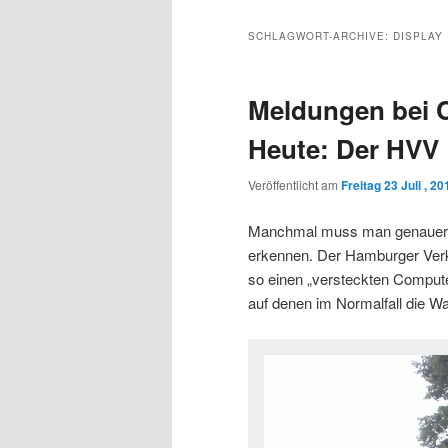
Inhalt
sekundären
SCHLAGWORT-ARCHIVE:
DISPLAY
wechseln
Inhalt
Meldungen bei 
wechseln
Heute: Der HVV
Veröffentlicht am
Freitag 23 Juli , 20
Manchmal muss man genauer 
erkennen. Der Hamburger Verk
so einen „versteckten Compute
auf denen im Normalfall die War