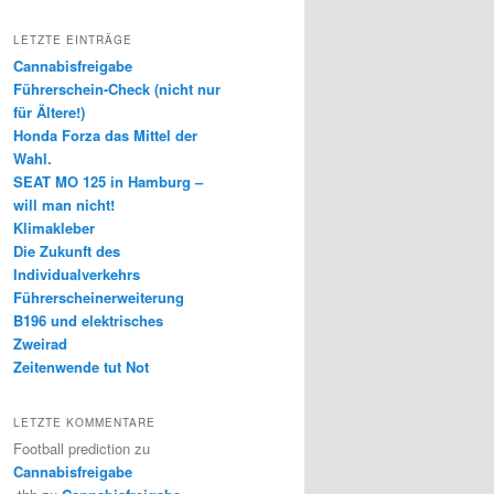
LETZTE EINTRÄGE
Cannabisfreigabe
Führerschein-Check (nicht nur
für Ältere!)
Honda Forza das Mittel der
Wahl.
SEAT MO 125 in Hamburg –
will man nicht!
Klimakleber
Die Zukunft des
Individualverkehrs
Führerscheinerweiterung
B196 und elektrisches
Zweirad
Zeitenwende tut Not
LETZTE KOMMENTARE
Football prediction
zu
Cannabisfreigabe