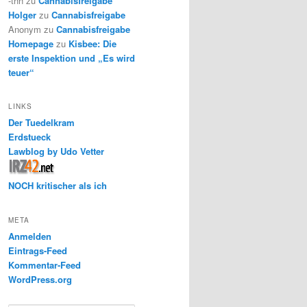
-thh
zu
Cannabisfreigabe
Holger
zu
Cannabisfreigabe
Anonym
zu
Cannabisfreigabe
Homepage
zu
Kisbee: Die
erste Inspektion und „Es wird
teuer“
LINKS
Der Tuedelkram
Erdstueck
Lawblog by Udo Vetter
NOCH kritischer als ich
META
Anmelden
Eintrags-Feed
Kommentar-Feed
WordPress.org