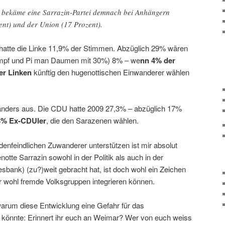
h bekäme eine Sarrazin-Partei demnach bei Anhängern
ent) und der Union (17 Prozent).
hatte die Linke 11,9% der Stimmen. Abzüglich 29% wären
tumpf und Pi man Daumen mit 30%) 8% – we
nn 4% der
er Linken
künftig den hugenottischen Einwanderer wählen
anders aus. Die CDU hatte 2009 27,3% – abzüglich 17%
4% Ex-CDUler
, die den Sarazenen wählen.
enfeindlichen Zuwanderer unterstützen ist mir absolut
otte Sarrazin sowohl in der Politik als auch in der
sbank) (zu?)weit gebracht hat, ist doch wohl ein Zeichen
r wohl fremde Volksgruppen integrieren können.
rum diese Entwicklung eine Gefahr für das
 könnte: Erinnert ihr euch an Weimar? Wer von euch weiss