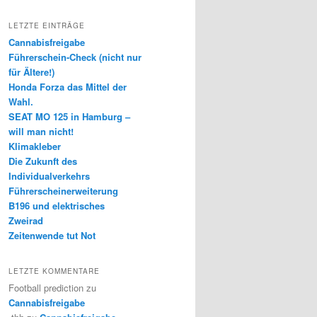
LETZTE EINTRÄGE
Cannabisfreigabe
Führerschein-Check (nicht nur
für Ältere!)
Honda Forza das Mittel der
Wahl.
SEAT MO 125 in Hamburg –
will man nicht!
Klimakleber
Die Zukunft des
Individualverkehrs
Führerscheinerweiterung
B196 und elektrisches
Zweirad
Zeitenwende tut Not
LETZTE KOMMENTARE
Football prediction
zu
Cannabisfreigabe