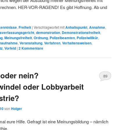
 nicht wegen der Ausübung meiner Meinungsfreiheit mit
zu rechnen. HER-VOR-RAGEND! Es gibt Hoffnung. Ab und
kenntnisse
,
Freiheit
|
Verschlagwortet mit
Anhaltspunkt
,
Annahme
,
sverfassungsgericht
,
demonstration
,
Demonstrationsfreiheit
,
ng
,
Meinungsfreiheit
,
Ordnung
,
Polizeibeamten
,
Polizeiwillkür
,
naufnahme
,
Veranstaltung
,
Verfahren
,
Verhaltensweisen
,
tz
,
Vorfeld
|
2
Kommentare
oder nein?
89
windel oder Lobbyarbeit
trie?
010
von
Holger
l eure Hilfe. Gefragt ist eine Meinungsbildung – nämlich
hie.