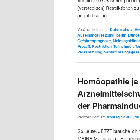
Vorfeld die Gewissheit geben,
(versteckten) Restriktionen 
an blitzt sie auf.
Veröffentlicht unter
Datenschutz
,
Er
Auseinandersetzung
,
berlin
,
Bunde
Gefahrenprognose
,
Meinungsbildu
Prozeß
,
Restriktion
,
Teilnehmer
,
To
Versammlung
,
Versammlungsgese
Homöopathie ja 
Arzneimittelsch
der Pharmaindus
Veröffentlicht am
Montag 12 Juli , 2
So Leute, JETZT brauche ich ma
MEINE Meinung zur Homöopat