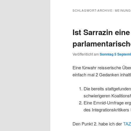
Inhalt
sekundären
SCHLAGWORT-ARCHIVE:
MEINUNG
wechseln
Inhalt
Ist Sarrazin eine
wechseln
parlamentarisc
Veröffentlicht am
Sonntag 5 Septemb
Eine fürwahr reisserische Übers
einfach mal 2 Gedanken inhaltl
Die bereits stattgefunde
schwierigeren Koalitions
Eine Emnid-Umfrage ergab
des Integrationskritikers
Den Punkt 2. habe ich der
TAZ