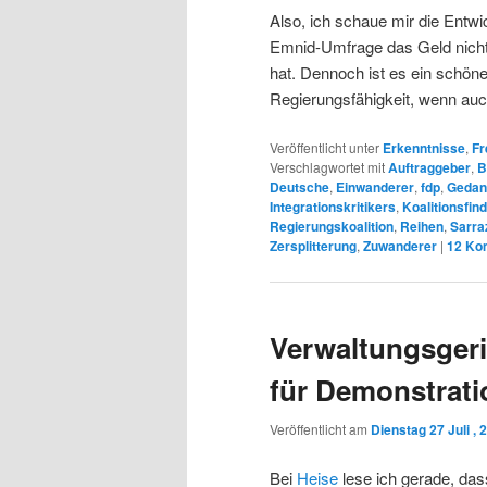
Also, ich schaue mir die Entw
Emnid-Umfrage das Geld nicht 
hat. Dennoch ist es ein schö
Regierungsfähigkeit, wenn auc
Veröffentlicht unter
Erkenntnisse
,
Fr
Verschlagwortet mit
Auftraggeber
,
B
Deutsche
,
Einwanderer
,
fdp
,
Gedan
Integrationskritikers
,
Koalitionsfin
Regierungskoalition
,
Reihen
,
Sarra
Zersplitterung
,
Zuwanderer
|
12
Ko
Verwaltungsgeric
für Demonstrat
Veröffentlicht am
Dienstag 27 Juli , 
Bei
Heise
lese ich gerade, da