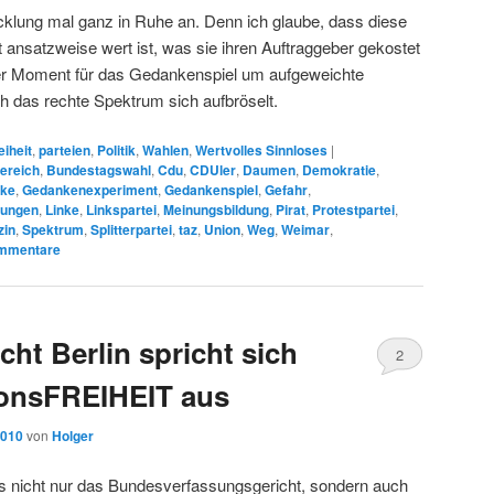
icklung mal ganz in Ruhe an. Denn ich glaube, dass diese
ansatzweise wert ist, was sie ihren Auftraggeber gekostet
ner Moment für das Gedankenspiel um aufgeweichte
h das rechte Spektrum sich aufbröselt.
eiheit
,
parteien
,
Politik
,
Wahlen
,
Wertvolles Sinnloses
|
ereich
,
Bundestagswahl
,
Cdu
,
CDUler
,
Daumen
,
Demokratie
,
ke
,
Gedankenexperiment
,
Gedankenspiel
,
Gefahr
,
dungen
,
Linke
,
Linkspartei
,
Meinungsbildung
,
Pirat
,
Protestpartei
,
zin
,
Spektrum
,
Splitterpartei
,
taz
,
Union
,
Weg
,
Weimar
,
mmentare
ht Berlin spricht sich
2
ionsFREIHEIT aus
2010
von
Holger
ss nicht nur das Bundesverfassungsgericht, sondern auch