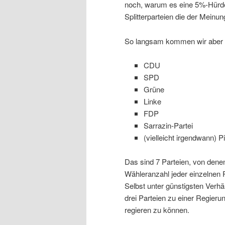
noch, warum es eine 5%-Hürde g
Splitterparteien die der Meinu
So langsam kommen wir aber w
CDU
SPD
Grüne
Linke
FDP
Sarrazin-Partei
(vielleicht irgendwann) P
Das sind 7 Parteien, von dene
Wähleranzahl jeder einzelnen 
Selbst unter günstigsten Verhä
drei Parteien zu einer Regie
regieren zu können.