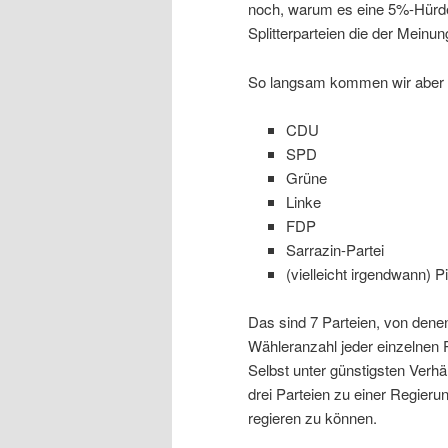
noch, warum es eine 5%-Hürde g
Splitterparteien die der Meinu
So langsam kommen wir aber w
CDU
SPD
Grüne
Linke
FDP
Sarrazin-Partei
(vielleicht irgendwann) P
Das sind 7 Parteien, von dene
Wähleranzahl jeder einzelnen 
Selbst unter günstigsten Verhä
drei Parteien zu einer Regie
regieren zu können.