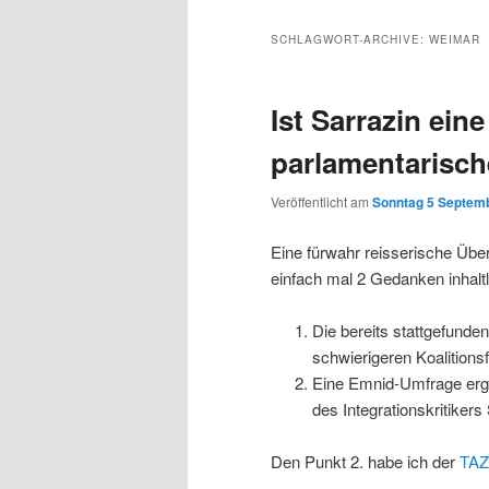
Inhalt
sekundären
SCHLAGWORT-ARCHIVE:
WEIMAR
wechseln
Inhalt
Ist Sarrazin eine
wechseln
parlamentarisc
Veröffentlicht am
Sonntag 5 Septemb
Eine fürwahr reisserische Übers
einfach mal 2 Gedanken inhaltl
Die bereits stattgefunde
schwierigeren Koalitions
Eine Emnid-Umfrage ergab
des Integrationskritikers
Den Punkt 2. habe ich der
TAZ