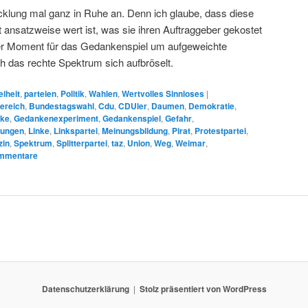
icklung mal ganz in Ruhe an. Denn ich glaube, dass diese
ansatzweise wert ist, was sie ihren Auftraggeber gekostet
ner Moment für das Gedankenspiel um aufgeweichte
h das rechte Spektrum sich aufbröselt.
eiheit
,
parteien
,
Politik
,
Wahlen
,
Wertvolles Sinnloses
|
ereich
,
Bundestagswahl
,
Cdu
,
CDUler
,
Daumen
,
Demokratie
,
ke
,
Gedankenexperiment
,
Gedankenspiel
,
Gefahr
,
dungen
,
Linke
,
Linkspartei
,
Meinungsbildung
,
Pirat
,
Protestpartei
,
zin
,
Spektrum
,
Splitterpartei
,
taz
,
Union
,
Weg
,
Weimar
,
mmentare
Datenschutzerklärung
Stolz präsentiert von WordPress