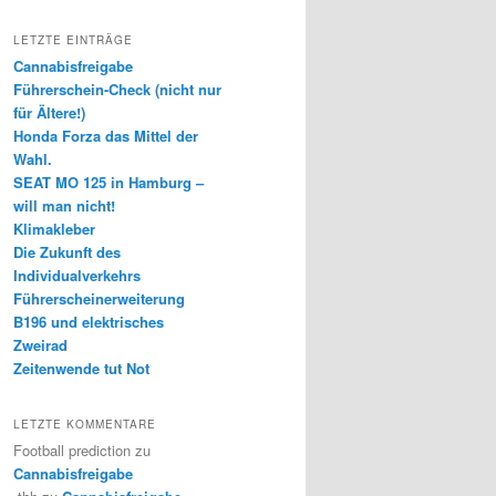
LETZTE EINTRÄGE
Cannabisfreigabe
Führerschein-Check (nicht nur
für Ältere!)
Honda Forza das Mittel der
Wahl.
SEAT MO 125 in Hamburg –
will man nicht!
Klimakleber
Die Zukunft des
Individualverkehrs
Führerscheinerweiterung
B196 und elektrisches
Zweirad
Zeitenwende tut Not
LETZTE KOMMENTARE
Football prediction
zu
Cannabisfreigabe