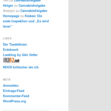
-thh
zu
Cannabisfreigabe
Holger
zu
Cannabisfreigabe
Anonym
zu
Cannabisfreigabe
Homepage
zu
Kisbee: Die
erste Inspektion und „Es wird
teuer“
LINKS
Der Tuedelkram
Erdstueck
Lawblog by Udo Vetter
NOCH kritischer als ich
META
Anmelden
Eintrags-Feed
Kommentar-Feed
WordPress.org