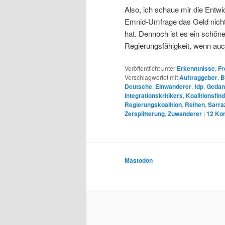
Also, ich schaue mir die Entw
Emnid-Umfrage das Geld nicht 
hat. Dennoch ist es ein schö
Regierungsfähigkeit, wenn auc
Veröffentlicht unter
Erkenntnisse
,
Fr
Verschlagwortet mit
Auftraggeber
,
B
Deutsche
,
Einwanderer
,
fdp
,
Gedan
Integrationskritikers
,
Koalitionsfin
Regierungskoalition
,
Reihen
,
Sarra
Zersplitterung
,
Zuwanderer
|
12
Ko
Mastodon