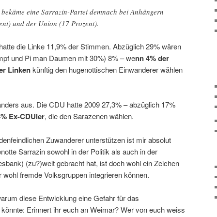
h bekäme eine Sarrazin-Partei demnach bei Anhängern
ent) und der Union (17 Prozent).
hatte die Linke 11,9% der Stimmen. Abzüglich 29% wären
tumpf und Pi man Daumen mit 30%) 8% – we
nn 4% der
er Linken
künftig den hugenottischen Einwanderer wählen
anders aus. Die CDU hatte 2009 27,3% – abzüglich 17%
4% Ex-CDUler
, die den Sarazenen wählen.
enfeindlichen Zuwanderer unterstützen ist mir absolut
otte Sarrazin sowohl in der Politik als auch in der
sbank) (zu?)weit gebracht hat, ist doch wohl ein Zeichen
r wohl fremde Volksgruppen integrieren können.
rum diese Entwicklung eine Gefahr für das
 könnte: Erinnert ihr euch an Weimar? Wer von euch weiss