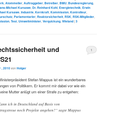
erk
,
Atommeiler
,
Auftraggeber
,
Betreiber
,
BMU
,
Bundesregierung
,
 Hans-Michael Kursawe
,
Dr. Reinhard Kohl
,
Energietechnik
,
Erwin
hael Kursawe
,
Industrie
,
Kernkraft
,
Kommission
,
Kontrolleur
,
urschutz
,
Parlamentarier
,
Reaktorsicherheit
,
RSK
,
RSK-Mitglieder
,
ission
,
Test
,
Umweltminister
,
Verquickung
,
Wieland
|
3
chtssicherheit und
1
#S21
 , 2010
von
Holger
inisterpräsident Stefan Mappus ist ein wunderbares
ungen von Politikern. Er kommt mir dabei vor wie ein
 seine Mutter anlügt um einer Strafe zu entgehen:
Kann ich in Deutschland auf Basis von
rtragstreue noch Projekte angehen?“ sagte Mappus