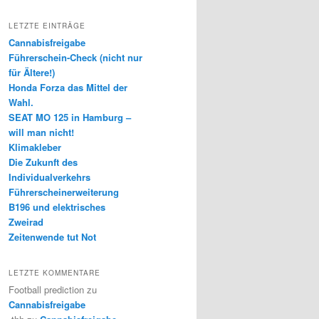
LETZTE EINTRÄGE
Cannabisfreigabe
Führerschein-Check (nicht nur
für Ältere!)
Honda Forza das Mittel der
Wahl.
SEAT MO 125 in Hamburg –
will man nicht!
Klimakleber
Die Zukunft des
Individualverkehrs
Führerscheinerweiterung
B196 und elektrisches
Zweirad
Zeitenwende tut Not
LETZTE KOMMENTARE
Football prediction
zu
Cannabisfreigabe