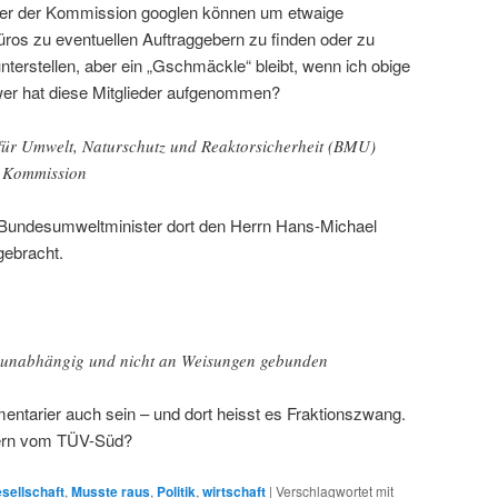
ieder der Kommission googlen können um etwaige
ros zu eventuellen Auftraggebern zu finden oder zu
unterstellen, aber ein „Gschmäckle“ bleibt, wenn ich obige
 wer hat diese Mitglieder aufgenommen?
für Umwelt, Naturschutz und Reaktorsicherheit (BMU)
er Kommission
Bundesumweltminister dort den Herrn Hans-Michael
ebracht.
d unabhängig und nicht an Weisungen gebunden
mentarier auch sein – und dort heisst es Fraktionszwang.
edern vom TÜV-Süd?
sellschaft
,
Musste raus
,
Politik
,
wirtschaft
|
Verschlagwortet mit