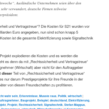
tswoche“. Ausländische Unternehmen seien über den
 sehr verwundert, deutsche Firmen teilweise
terpräsident.
erheit und Vertragstreue“? Die Kosten für S21 wurden vor
Milliarden Euro angegeben, nun sind schon knapp 5
 Kosten ist die gesamte Elektrifizierung sowie Signaltechnik
Projekt explodieren die Kosten und es werden die
eht es denn da mit „Rechtssicherheit und Vertragstreue“
agnehmer (Wirtschaft) aber nicht für den Auftraggeber
st
dieser
Teil von „Rechtssicherheit und Vertragstreue“
es nur darum Prestigeprojekte für ihre Freunde in der
päter von diesen Freundschaften zu profitieren.
cht wahr sein
,
Erkenntnisse
,
Musste raus
,
Politik
,
wirtschaft
|
uftragnehmer
,
Bauprojekt
,
Beispiel
,
deutschland
,
Elektrifizierung
,
ojekt
,
Projekt
,
Rechtssicherheit
,
Signaltechnik
,
Stefan Mappus
,
,
,
,
|