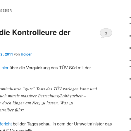
GGEBER
 die Kontrolleure der
3
z , 2011
von
Holger
h
hier
über die Verquickung des TÜV-Süd mit der
tomindustrie “gute” Tests des TÜV vorlegen kann und
uch mittels massiver Bestechung/Lobbyarbeit –
r doch länger am Netz zu lassen. Was zu
treiber führt.
Bericht
bei der Tagesschau, in dem der Umweltminister das
 AKWs vorstellt: