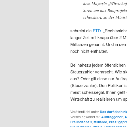
dem Magazin „Wirtschaf
Streit um das Bauprojekt
schockiert, so der Minis
schreibt die
FTD
. „Rechtssich
langer Zeit mit knapp über 2 
Milliarden genannt. Und in den
noch nicht enthalten.
Bei nahezu jedem öffentlichen 
Steuerzahler verarscht. Wie si
aus? Oder gilt diese nur Auftr
(Steuerzahler). Den Politiker i
meist scheissegal. Ihnen geht 
Wirtschaft zu realisieren um s
Veröffentlicht unter
Das darf doch ni
Verschlagwortet mit
Auftraggeber
,
A
Freundschaft
,
Milliarde
,
Prestigepr
,
,