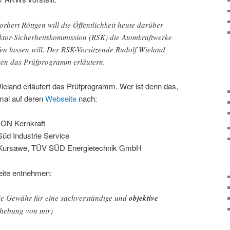
bert Röttgen will die Öffentlichkeit heute darüber
aktor-Sicherheitskommission (RSK) die Atomkraftwerke
en lassen will. Der RSK-Vorsitzende Rudolf Wieland
gen das Prüfprogramm erläutern.
eland erläutert das Prüfprogramm. Wer ist denn das,
mal auf deren
Webseite
nach:
E.ON Kernkraft
üd Industrie Service
l Kursawe, TÜV SÜD Energietechnik GmbH
eite entnehmen:
ie Gewähr für eine sachverständige und
objektive
rhebung von mir)