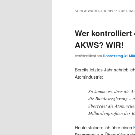
Inhalt
sekundären
SCHLAGWORT-ARCHIVE:
AUFTRA
wechseln
Inhalt
Wer kontrolliert
wechseln
AKWS? WIR!
Veröffentlicht am
Donnerstag 31 Mär
Bereits letztes Jahr schrieb ic
Atomindustrie:
So kommt es, dass die A
die Bundesregierung – a
überredet die Atommeile
Milliardenprofiten der Be
Heute stolpere ich über einen
Programm zur Überprüfung der