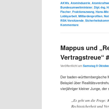
AKWs
,
Atomindustrie
,
Atomkraftw
Bundesumweltminister
,
Dipl.-Ing.
Fischer
,
Fraktionszwang
,
Hans-Mic
Lobbyarbeit
,
Milliardenprofiten
,
Nat
RSK-Vorsitzende
,
Sicherheitskomm
Kommentare
Mappus und „Re
Vertragstreue“ 
Veröffentlicht am
Samstag 9 Oktober
Der baden-württembergische M
Beispiel über Realitätsverdreh
vierjähriger kleiner Junge, der
„Es geht um die Frage: 
Rechtssicherheit und Ve