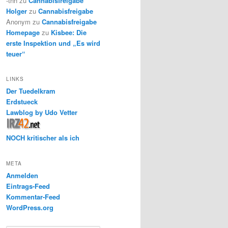
-thh
zu
Cannabisfreigabe
Holger
zu
Cannabisfreigabe
Anonym
zu
Cannabisfreigabe
Homepage
zu
Kisbee: Die
erste Inspektion und „Es wird
teuer“
LINKS
Der Tuedelkram
Erdstueck
Lawblog by Udo Vetter
NOCH kritischer als ich
META
Anmelden
Eintrags-Feed
Kommentar-Feed
WordPress.org