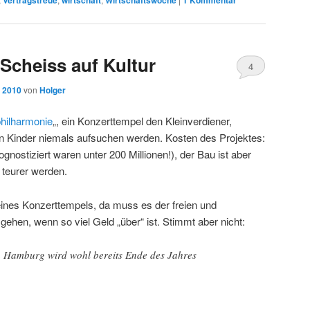
Vertragstreue
wirtschaft
Wirtschaftswoche
1
Kommentar
. Scheiss auf Kultur
4
, 2010
von
Holger
hilharmonie
„, ein Konzerttempel den Kleinverdiener,
en Kinder niemals aufsuchen werden. Kosten des Projektes:
rognostiziert waren unter 200 Millionen!), der Bau ist aber
h teurer werden.
eines Konzerttempels, da muss es der freien und
ehen, wenn so viel Geld „über“ ist. Stimmt aber nicht:
 Hamburg wird wohl bereits Ende des Jahres