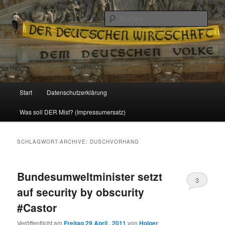
Politik, Wirtschaft, Soziales und Gesellschaft
Such
Reizzentrum
Hauptmenü
Start
Datenschutzerklärung
Zum
Zum
Was soll DER Mist? (Impressumersatz)
Inhalt
sekundären
wechseln
Inhalt
SCHLAGWORT-ARCHIVE:
DUSCHVORHANG
wechseln
Bundesumweltminister setzt
3
auf security by obscurity
#Castor
Veröffentlicht am
Freitag 29 April , 2011
von
Holger