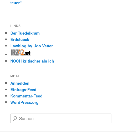
teuer“
LINKS
Der Tuedelkram
Erdstueck
Lawblog by Udo Vetter
NOCH kritischer als ich
META
Anmelden
Eintrags-Feed
Kommentar-Feed
WordPress.org
S
u
c
h