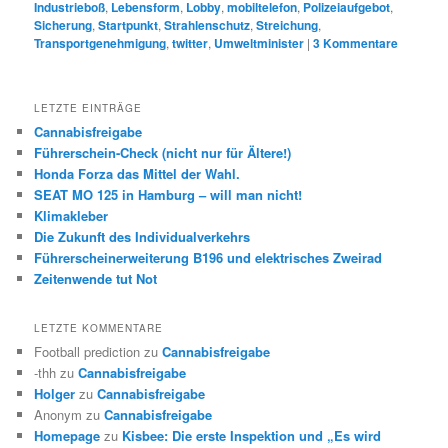
Industrieboß
,
Lebensform
,
Lobby
,
mobiltelefon
,
Polizeiaufgebot
,
Sicherung
,
Startpunkt
,
Strahlenschutz
,
Streichung
,
Transportgenehmigung
,
twitter
,
Umweltminister
|
3
Kommentare
LETZTE EINTRÄGE
Cannabisfreigabe
Führerschein-Check (nicht nur für Ältere!)
Honda Forza das Mittel der Wahl.
SEAT MO 125 in Hamburg – will man nicht!
Klimakleber
Die Zukunft des Individualverkehrs
Führerscheinerweiterung B196 und elektrisches Zweirad
Zeitenwende tut Not
LETZTE KOMMENTARE
Football prediction
zu
Cannabisfreigabe
-thh
zu
Cannabisfreigabe
Holger
zu
Cannabisfreigabe
Anonym
zu
Cannabisfreigabe
Homepage
zu
Kisbee: Die erste Inspektion und „Es wird