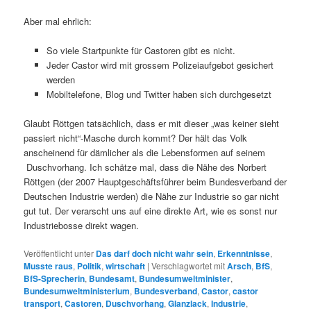
Aber mal ehrlich:
So viele Startpunkte für Castoren gibt es nicht.
Jeder Castor wird mit grossem Polizeiaufgebot gesichert
werden
Mobiltelefone, Blog und Twitter haben sich durchgesetzt
Glaubt Röttgen tatsächlich, dass er mit dieser „was keiner sieht
passiert nicht“-Masche durch kommt? Der hält das Volk
anscheinend für dämlicher als die Lebensformen auf seinem
Duschvorhang. Ich schätze mal, dass die Nähe des Norbert
Röttgen (der 2007 Hauptgeschäftsführer beim Bundesverband der
Deutschen Industrie werden) die Nähe zur Industrie so gar nicht
gut tut. Der verarscht uns auf eine direkte Art, wie es sonst nur
Industriebosse direkt wagen.
Veröffentlicht unter
Das darf doch nicht wahr sein
,
Erkenntnisse
,
Musste raus
,
Politik
,
wirtschaft
|
Verschlagwortet mit
Arsch
,
BfS
,
BfS-Sprecherin
,
Bundesamt
,
Bundesumweltminister
,
Bundesumweltministerium
,
Bundesverband
,
Castor
,
castor
transport
,
Castoren
,
Duschvorhang
,
Glanzlack
,
Industrie
,