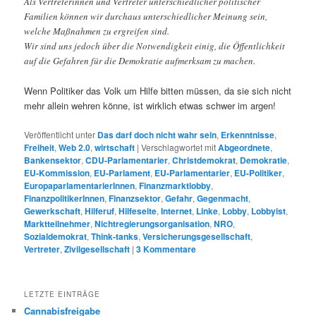
Als Vertreterinnen und Vertreter unterschiedlicher politischer
Familien können wir durchaus unterschiedlicher Meinung sein,
welche Maßnahmen zu ergreifen sind.
Wir sind uns jedoch über die Notwendigkeit einig, die Öffentlichkeit
auf die Gefahren für die Demokratie aufmerksam zu machen.
Wenn Politiker das Volk um Hilfe bitten müssen, da sie sich nicht
mehr allein wehren könne, ist wirklich etwas schwer im argen!
Veröffentlicht unter
Das darf doch nicht wahr sein
,
Erkenntnisse
,
Freiheit
,
Web 2.0
,
wirtschaft
|
Verschlagwortet mit
Abgeordnete
,
Bankensektor
,
CDU-Parlamentarier
,
Christdemokrat
,
Demokratie
,
EU-Kommission
,
EU-Parlament
,
EU-Parlamentarier
,
EU-Politiker
,
EuropaparlamentarierInnen
,
Finanzmarktlobby
,
FinanzpolitikerInnen
,
Finanzsektor
,
Gefahr
,
Gegenmacht
,
Gewerkschaft
,
Hilferuf
,
Hilfeseite
,
Internet
,
Linke
,
Lobby
,
Lobbyist
,
Marktteilnehmer
,
Nichtregierungsorganisation
,
NRO
,
Sozialdemokrat
,
Think-tanks
,
Versicherungsgesellschaft
,
Vertreter
,
Zivilgesellschaft
|
3
Kommentare
LETZTE EINTRÄGE
Cannabisfreigabe