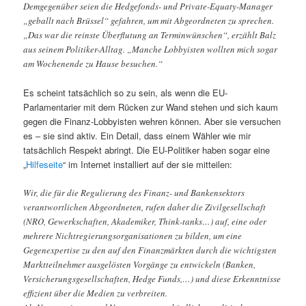
Demgegenüber seien die Hedgefonds- und Private-Equaty-Manager
„geballt nach Brüssel“ gefahren, um mit Abgeordneten zu sprechen.
„Das war die reinste Überflutung an Terminwünschen“, erzählt Balz
aus seinem Politiker-Alltag. „Manche Lobbyisten wollten mich sogar
am Wochenende zu Hause besuchen.“
Es scheint tatsächlich so zu sein, als wenn die EU-
Parlamentarier mit dem Rücken zur Wand stehen und sich kaum
gegen die Finanz-Lobbyisten wehren können. Aber sie versuchen
es – sie sind aktiv. Ein Detail, dass einem Wähler wie mir
tatsächlich Respekt abringt. Die EU-Politiker haben sogar eine
„
Hilfeseite
“ im Internet installiert auf der sie mitteilen:
Wir, die für die Regulierung des Finanz- und Bankensektors
verantwortlichen Abgeordneten, rufen daher die Zivilgesellschaft
(NRO, Gewerkschaften, Akademiker, Think-tanks…) auf, eine oder
mehrere Nichtregierungsorganisationen zu bilden, um eine
Gegenexpertise zu den auf den Finanzmärkten durch die wichtigsten
Marktteilnehmer ausgelösten Vorgänge zu entwickeln (Banken,
Versicherungsgesellschaften, Hedge Funds,…) und diese Erkenntnisse
effizient über die Medien zu verbreiten.