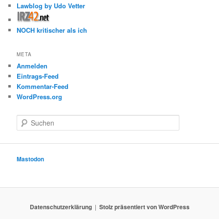
Lawblog by Udo Vetter
NOCH kritischer als ich
META
Anmelden
Eintrags-Feed
Kommentar-Feed
WordPress.org
S
u
c
h
e
Mastodon
n
Datenschutzerklärung
Stolz präsentiert von WordPress