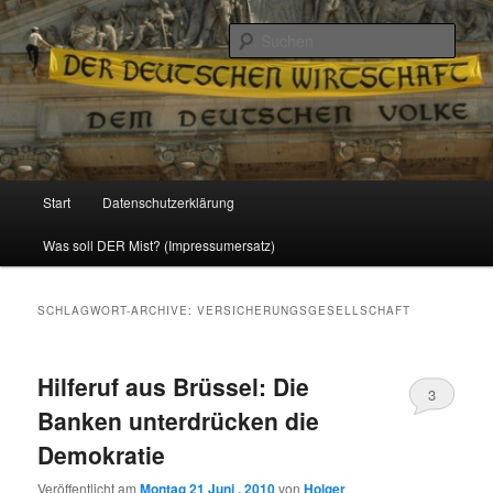
Politik, Wirtschaft, Soziales und Gesellschaft
Such
Reizzentrum
Hauptmenü
Start
Datenschutzerklärung
Zum
Zum
Was soll DER Mist? (Impressumersatz)
Inhalt
sekundären
wechseln
Inhalt
SCHLAGWORT-ARCHIVE:
VERSICHERUNGSGESELLSCHAFT
wechseln
Hilferuf aus Brüssel: Die
3
Banken unterdrücken die
Demokratie
Veröffentlicht am
Montag 21 Juni , 2010
von
Holger