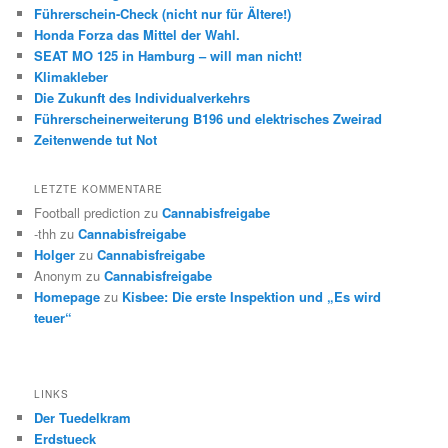
Führerschein-Check (nicht nur für Ältere!)
Honda Forza das Mittel der Wahl.
SEAT MO 125 in Hamburg – will man nicht!
Klimakleber
Die Zukunft des Individualverkehrs
Führerscheinerweiterung B196 und elektrisches Zweirad
Zeitenwende tut Not
LETZTE KOMMENTARE
Football prediction
zu
Cannabisfreigabe
-thh
zu
Cannabisfreigabe
Holger
zu
Cannabisfreigabe
Anonym
zu
Cannabisfreigabe
Homepage
zu
Kisbee: Die erste Inspektion und „Es wird
teuer“
LINKS
Der Tuedelkram
Erdstueck