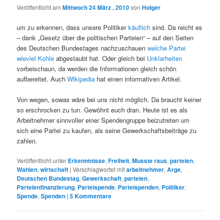
Veröffentlicht am
Mittwoch 24 März , 2010
von
Holger
um zu erkennen, dass unsere Politiker
käuflich
sind. Da reicht es
– dank „Gesetz über die politischen Parteien“ – auf den Seiten
des Deutschen Bundestages nachzuschauen
welche Partei
wieviel Kohle
abgestaubt hat. Oder gleich bei
Unklarheiten
vorbeischaun, da werden die Informationen gleich schön
aufbereitet. Auch
Wikipedia
hat einen informativen Artikel.
Von wegen, sowas wäre bei uns nicht möglich. Da braucht keiner
so erschrocken zu tun. Gewöhnt euch dran. Heute ist es als
Arbeitnehmer sinnvoller einer Spendengruppe beizutreten um
sich eine Partei zu kaufen, als seine Gewerkschaftsbeiträge zu
zahlen.
Veröffentlicht unter
Erkenntnisse
,
Freiheit
,
Musste raus
,
parteien
,
Wahlen
,
wirtschaft
|
Verschlagwortet mit
arbeitnehmer
,
Arge
,
Deutschen Bundestag
,
Gewerkschaft
,
parteien
,
Parteienfinanzierung
,
Parteispende
,
Parteispenden
,
Politiker
,
Spende
,
Spenden
|
5
Kommentare