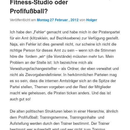
Fitness-Studio oder
Profifußball?
Veröffentlicht am
Montag 27 Februar , 2012
von
Holger
Ich habe den „Fehler“ gemacht und habe mich in der Piratenpartei
für ein Amt (klitzeklein, auf Bezirksebene) zur Verfügung gestellt.
Naja, ein Fehler ist dies generell nicht, nur scheine ich nicht die
richtige Person für dieses Amt zu sein – wenn ich die Stimmen
höre die fordern „wir“ (die Vorstände) müssten mehr tun. Mein
Problem an der Stelle ist: Ich bezeichne mich als
Verwaltungsfachangestellter – als Ordner, der eben verwaltet und
nicht als Zievorgabendefinierer. In herkömmlichen Parteien mag
es so sein, dass die internen Amtsträger sich an die Spitze der
Partei stellen, Themen vorgeben und der Rest der Mitglieder
macht wie geheissen, die Piraten ticken anders. Und das ist
auch gut so!
Die alten politischen Strukturen leben in einer Hierarchie, ähnlich
dem Profifußball: Trainingstermine, Trainingsinhalte und
Aufstellung werden durch den Trainer bestimmt. Der Trainer
bestimmt wer aufgestellt wird und wer nicht zum Training