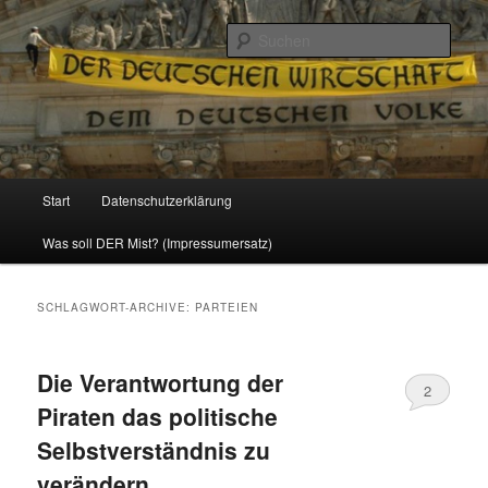
Politik, Wirtschaft, Soziales und Gesellschaft
Such
Reizzentrum
Hauptmenü
Start
Datenschutzerklärung
Zum
Zum
Was soll DER Mist? (Impressumersatz)
Inhalt
sekundären
wechseln
Inhalt
SCHLAGWORT-ARCHIVE:
PARTEIEN
wechseln
Die Verantwortung der
2
Piraten das politische
Selbstverständnis zu
verändern.