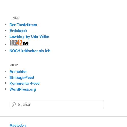
LINKS
Der Tuedelkram
Erdstueck
Lawblog by Udo Vetter
NOCH kritischer als ich
META
Anmelden
Eintrags-Feed
Kommentar-Feed
WordPress.org
S
u
c
h
e
Mastodon