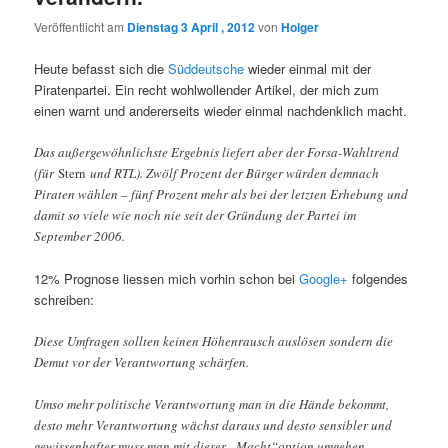
Veröffentlicht am
Dienstag 3 April , 2012
von
Holger
Heute befasst sich die
Süddeutsche
wieder einmal mit der
Piratenpartei. Ein recht wohlwollender Artikel, der mich zum
einen warnt und andererseits wieder einmal nachdenklich macht.
Das außergewöhnlichste Ergebnis liefert aber der Forsa-Wahltrend
(für
Stern
und RTL). Zwölf Prozent der Bürger würden demnach
Piraten wählen – fünf Prozent mehr als bei der letzten Erhebung und
damit so viele wie noch nie seit der Gründung der Partei im
September 2006.
12% Prognose liessen mich vorhin schon bei
Google+
folgendes
schreiben:
Diese Umfragen sollten keinen Höhenrausch auslösen sondern die
Demut vor der Verantwortung schärfen.
Umso mehr politische Verantwortung man in die Hände bekommt,
desto mehr Verantwortung wächst daraus und desto sensibler und
gewissenhafter muss man mit dieser „Macht“option umgehen.