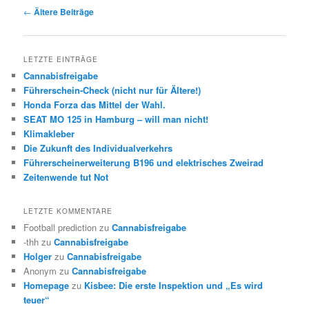
Beitrags-
←
Ältere Beiträge
Navigation
LETZTE EINTRÄGE
Cannabisfreigabe
Führerschein-Check (nicht nur für Ältere!)
Honda Forza das Mittel der Wahl.
SEAT MO 125 in Hamburg – will man nicht!
Klimakleber
Die Zukunft des Individualverkehrs
Führerscheinerweiterung B196 und elektrisches Zweirad
Zeitenwende tut Not
LETZTE KOMMENTARE
Football prediction
zu
Cannabisfreigabe
-thh
zu
Cannabisfreigabe
Holger
zu
Cannabisfreigabe
Anonym
zu
Cannabisfreigabe
Homepage
zu
Kisbee: Die erste Inspektion und „Es wird
teuer“