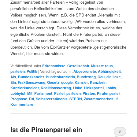
Zusammenarbeit aller Parteien – völlig losgelöst von
persönlichen Befindlichkeiten – zum Wohle des deutschen
Volkes möglich sein. Wenn z.B. die SPD erklärt „Niemals mit
den Linken“ sagt sie unterschwellig: „Wir werden alles verhindern,
was die Linke vorschlägt. Diese Verbohrtheit ist es, welche das
eigentliche Problem darstellt. Nicht die Piratenpartei, an dieser
(und den Grünen und der Linken) wird das Problem nur
überdeutlich. Die vom Ex-Kanzler vorgebetete „geistig-moralische
Wende“, hier muss sie wirken.
Veröffentlicht unter
Erkenntnisse
,
Gesellschaft
,
Musste raus
,
parteien
,
Politik
|
Verschlagwortet mit
Abgeordnete
,
Abhängigkeit
,
Als
,
Bundeskanzler
,
bundeskanzlerin
,
Bundestag
,
Cdu
,
die linke
,
Ein
,
Fraktionszwang
,
Gesetz
,
google
,
Kanzler
,
Kanzlerin
,
Kanzlerkandidat
,
Koalitionsvertrag
,
Linke
,
Linkspartei
,
Lobby
,
Lobbyist
,
Mit
,
Parlament
,
Partei
,
parteien
,
Piraten
,
Piratenpartei
,
Prognose
,
Rtl
,
Selbstverständnis
,
STERN
,
Zusammenarbeit
|
2
Kommentare
Ist die Piratenpartei ein
2