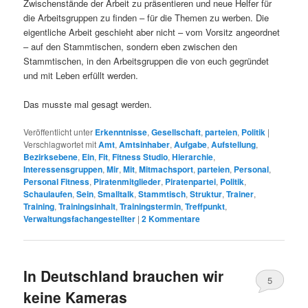
Zwischenstände der Arbeit zu präsentieren und neue Helfer für
die Arbeitsgruppen zu finden – für die Themen zu werben. Die
eigentliche Arbeit geschieht aber nicht – vom Vorsitz angeordnet
– auf den Stammtischen, sondern eben zwischen den
Stammtischen, in den Arbeitsgruppen die von euch gegründet
und mit Leben erfüllt werden.
Das musste mal gesagt werden.
Veröffentlicht unter
Erkenntnisse
,
Gesellschaft
,
parteien
,
Politik
|
Verschlagwortet mit
Amt
,
Amtsinhaber
,
Aufgabe
,
Aufstellung
,
Bezirksebene
,
Ein
,
Fit
,
Fitness Studio
,
Hierarchie
,
Interessensgruppen
,
Mir
,
Mit
,
Mitmachsport
,
parteien
,
Personal
,
Personal Fitness
,
Piratenmitglieder
,
Piratenpartei
,
Politik
,
Schaulaufen
,
Sein
,
Smalltalk
,
Stammtisch
,
Struktur
,
Trainer
,
Training
,
Trainingsinhalt
,
Trainingstermin
,
Treffpunkt
,
Verwaltungsfachangestellter
|
2
Kommentare
In Deutschland brauchen wir
5
keine Kameras