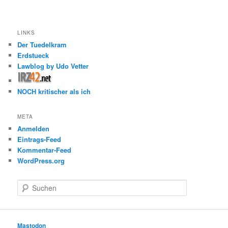
LINKS
Der Tuedelkram
Erdstueck
Lawblog by Udo Vetter
NOCH kritischer als ich
META
Anmelden
Eintrags-Feed
Kommentar-Feed
WordPress.org
S
u
c
h
e
Mastodon