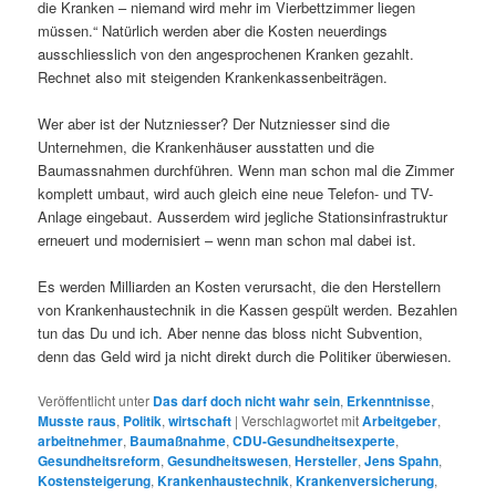
die Kranken – niemand wird mehr im Vierbettzimmer liegen
müssen.“ Natürlich werden aber die Kosten neuerdings
ausschliesslich von den angesprochenen Kranken gezahlt.
Rechnet also mit steigenden Krankenkassenbeiträgen.
Wer aber ist der Nutzniesser? Der Nutzniesser sind die
Unternehmen, die Krankenhäuser ausstatten und die
Baumassnahmen durchführen. Wenn man schon mal die Zimmer
komplett umbaut, wird auch gleich eine neue Telefon- und TV-
Anlage eingebaut. Ausserdem wird jegliche Stationsinfrastruktur
erneuert und modernisiert – wenn man schon mal dabei ist.
Es werden Milliarden an Kosten verursacht, die den Herstellern
von Krankenhaustechnik in die Kassen gespült werden. Bezahlen
tun das Du und ich. Aber nenne das bloss nicht Subvention,
denn das Geld wird ja nicht direkt durch die Politiker überwiesen.
Veröffentlicht unter
Das darf doch nicht wahr sein
,
Erkenntnisse
,
Musste raus
,
Politik
,
wirtschaft
|
Verschlagwortet mit
Arbeitgeber
,
arbeitnehmer
,
Baumaßnahme
,
CDU-Gesundheitsexperte
,
Gesundheitsreform
,
Gesundheitswesen
,
Hersteller
,
Jens Spahn
,
Kostensteigerung
,
Krankenhaustechnik
,
Krankenversicherung
,