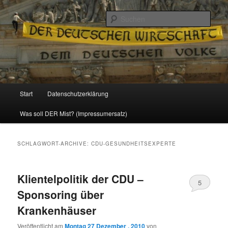
Politik, Wirtschaft, Soziales und Gesellschaft
Such
Reizzentrum
Hauptmenü
Start
Datenschutzerklärung
Zum
Zum
Was soll DER Mist? (Impressumersatz)
Inhalt
sekundären
wechseln
Inhalt
SCHLAGWORT-ARCHIVE:
CDU-GESUNDHEITSEXPERTE
wechseln
Klientelpolitik der CDU –
5
Sponsoring über
Krankenhäuser
Veröffentlicht am
Montag 27 Dezember , 2010
von