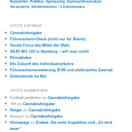
Nutznießer
,
Politiker
,
Sponsoring
,
Stationsinfrastruktur
,
Versicherte
,
Vierbettzimmer
|
5
Kommentare
LETZTE EINTRÄGE
Cannabisfreigabe
Führerschein-Check (nicht nur für Ältere!)
Honda Forza das Mittel der Wahl.
SEAT MO 125 in Hamburg – will man nicht!
Klimakleber
Die Zukunft des Individualverkehrs
Führerscheinerweiterung B196 und elektrisches Zweirad
Zeitenwende tut Not
LETZTE KOMMENTARE
Football prediction
zu
Cannabisfreigabe
-thh
zu
Cannabisfreigabe
Holger
zu
Cannabisfreigabe
Anonym
zu
Cannabisfreigabe
Homepage
zu
Kisbee: Die erste Inspektion und „Es wird
teuer“