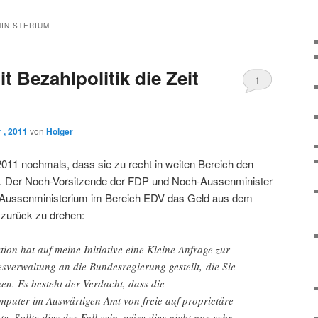
NISTERIUM
t Bezahlpolitik die Zeit
1
 , 2011
von
Holger
011 nochmals, dass sie zu recht in weiten Bereich den
rd. Der Noch-Vorsitzende der FDP und Noch-Aussenminister
 Aussenministerium im Bereich EDV das Geld aus dem
 zurück zu drehen:
on hat auf meine Initiative eine Kleine Anfrage zur
esverwaltung an die Bundesregierung gestellt, die Sie
en. Es besteht der Verdacht, dass die
puter im Auswärtigen Amt von freie auf proprietäre
. Sollte dies der Fall sein, wäre dies nicht nur sehr