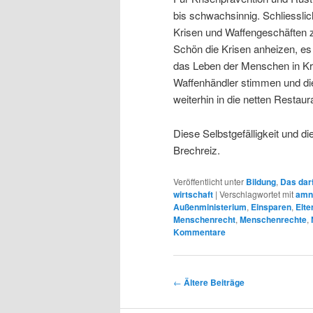
bis schwachsinnig. Schliessli
Krisen und Waffengeschäften 
Schön die Krisen anheizen, es
das Leben der Menschen in Kr
Waffenhändler stimmen und die
weiterhin in die netten Restaur
Diese Selbstgefälligkeit und d
Brechreiz.
Veröffentlicht unter
Bildung
,
Das darf
wirtschaft
|
Verschlagwortet mit
amne
Außenministerium
,
Einsparen
,
Elte
Menschenrecht
,
Menschenrechte
,
Kommentare
Beitrags-
←
Ältere Beiträge
Navigation