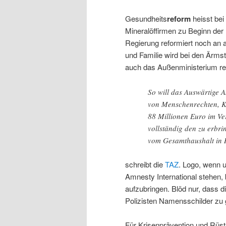
Gesundheits
reform
heisst bei
Mineralöffirmen zu Beginn der 
Regierung reformiert noch an 
und Familie wird bei den Ärms
auch das Außenministerium ref
So will das Auswärtige
von Menschenrechten, Kr
88 Millionen Euro im Ver
vollständig den zu erbr
vom Gesamthaushalt in H
schreibt die
TAZ
. Logo, wenn 
Amnesty International stehen,
aufzubringen. Blöd nur, dass 
Polizisten Namensschilder zu 
Für Krisenprävention und Rüst