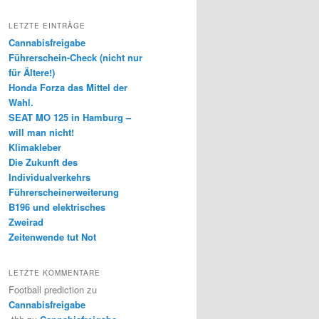
LETZTE EINTRÄGE
Cannabisfreigabe
Führerschein-Check (nicht nur
für Ältere!)
Honda Forza das Mittel der
Wahl.
SEAT MO 125 in Hamburg –
will man nicht!
Klimakleber
Die Zukunft des
Individualverkehrs
Führerscheinerweiterung
B196 und elektrisches
Zweirad
Zeitenwende tut Not
LETZTE KOMMENTARE
Football prediction
zu
Cannabisfreigabe