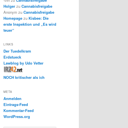
-thh
zu
Cannabisfreigabe
Holger
zu
Cannabisfreigabe
Anonym
zu
Cannabisfreigabe
Homepage
zu
Kisbee: Die
erste Inspektion und „Es wird
teuer“
LINKS
Der Tuedelkram
Erdstueck
Lawblog by Udo Vetter
NOCH kritischer als ich
META
Anmelden
Eintrags-Feed
Kommentar-Feed
WordPress.org