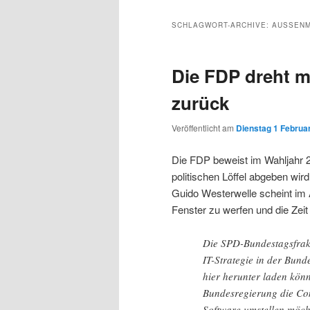
Inhalt
sekundären
SCHLAGWORT-ARCHIVE:
AUSSENMI
wechseln
Inhalt
Die FDP dreht mi
wechseln
zurück
Veröffentlicht am
Dienstag 1 Februar
Die FDP beweist im Wahljahr 2
politischen Löffel abgeben wi
Guido Westerwelle scheint im
Fenster zu werfen und die Zeit
Die SPD-Bundestagsfrakti
IT-Strategie in der Bund
hier herunter laden könn
Bundesregierung die Com
Software umstellen möchte