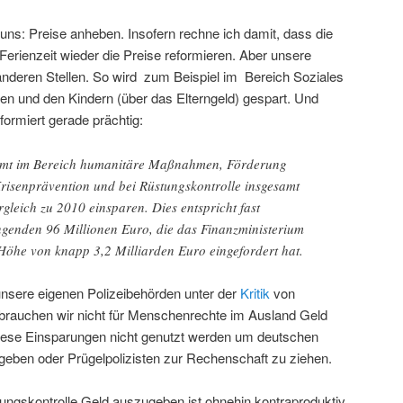
 uns: Preise anheben. Insofern rechne ich damit, dass die
Ferienzeit wieder die Preise reformieren. Aber unsere
anderen Stellen. So wird zum Beispiel im Bereich Soziales
ten und den Kindern (über das Elterngeld) gespart. Und
ormiert gerade prächtig:
 Amt im Bereich humanitäre Maßnahmen, Förderung
isenprävention und bei Rüstungskontrolle insgesamt
gleich zu 2010 einsparen. Dies entspricht fast
ingenden 96 Millionen Euro, die das Finanzministerium
öhe von knapp 3,2 Milliarden Euro eingefordert hat.
unsere eigenen Polizeibehörden unter der
Kritik
von
 brauchen wir nicht für Menschenrechte im Ausland Geld
diese Einsparungen nicht genutzt werden um deutschen
geben oder Prügelpolizisten zur Rechenschaft zu ziehen.
ungskontrolle Geld auszugeben ist ohnehin kontraproduktiv