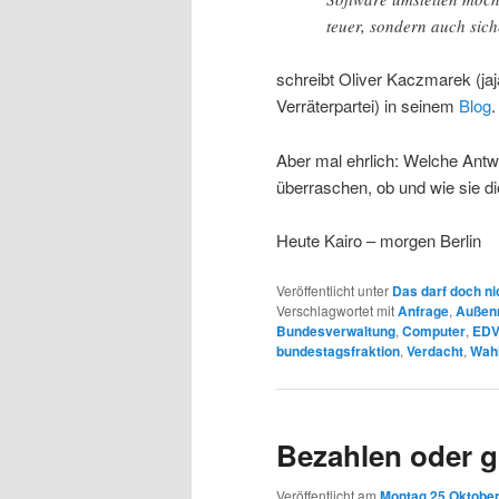
teuer, sondern auch sich
schreibt Oliver Kaczmarek (jaja
Verräterpartei) in seinem
Blog
.
Aber mal ehrlich: Welche Antwo
überraschen, ob und wie sie 
Heute Kairo – morgen Berlin
Veröffentlicht unter
Das darf doch ni
Verschlagwortet mit
Anfrage
,
Außenm
Bundesverwaltung
,
Computer
,
ED
bundestagsfraktion
,
Verdacht
,
Wahl
Bezahlen oder g
Veröffentlicht am
Montag 25 Oktober