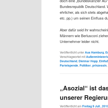
doch eine „Bundeskanzler AG“
Bundesrepublik Deutschland. W
ehrlicher, als sich stets abgeh
etc. pp.) um seinen Einfluss d
Aber dafür seid ihr wahrschein
Männern wie Berlusconi ziehe
Unternehmer leider nicht.
Veröffentlicht unter
Aus Hamburg
,
E
Verschlagwortet mit
Außenminister
Deutschland
,
Dietmar Hopp
,
Einflu
Parteispende
,
Politiker
,
prinzessin
,
„Asozial“ ist da
unserer Regierun
Veröffentlicht am
Freitag 9 Juli , 201