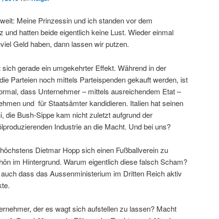
weit: Meine Prinzessin und ich standen vor dem
nd hatten beide eigentlich keine Lust. Wieder einmal
viel Geld haben, dann lassen wir putzen.
t sich gerade ein umgekehrter Effekt. Während in der
ie Parteien noch mittels Parteispenden gekauft werden, ist
normal, dass Unternehmer – mittels ausreichendem Etat –
ehmen und für Staatsämter kandidieren. Italien hat seinen
 die Bush-Sippe kam nicht zuletzt aufgrund der
ölproduzierenden Industrie an die Macht. Und bei uns?
s höchstens Dietmar Hopp sich einen Fußballverein zu
schön im Hintergrund. Warum eigentlich diese falsch Scham?
auch dass das Aussenministerium im Dritten Reich aktiv
te.
ternehmer, der es wagt sich aufstellen zu lassen? Macht