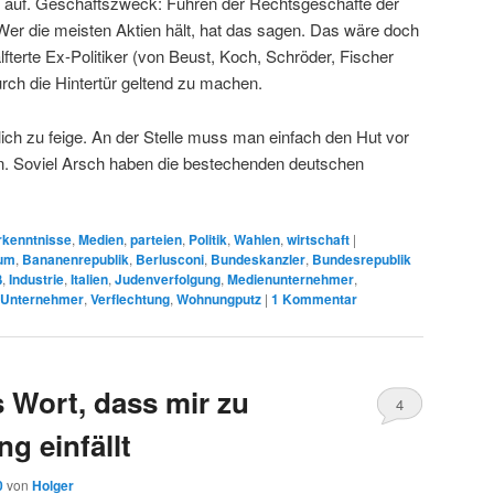
 auf. Geschäftszweck: Führen der Rechtsgeschäfte der
er die meisten Aktien hält, hat das sagen. Das wäre doch
alfterte Ex-Politiker (von Beust, Koch, Schröder, Fischer
urch die Hintertür geltend zu machen.
lich zu feige. An der Stelle muss man einfach den Hut vor
n. Soviel Arsch haben die bestechenden deutschen
rkenntnisse
,
Medien
,
parteien
,
Politik
,
Wahlen
,
wirtschaft
|
ium
,
Bananenrepublik
,
Berlusconi
,
Bundeskanzler
,
Bundesrepublik
ß
,
Industrie
,
Italien
,
Judenverfolgung
,
Medienunternehmer
,
Unternehmer
,
Verflechtung
,
Wohnungputz
|
1
Kommentar
s Wort, dass mir zu
4
g einfällt
0
von
Holger