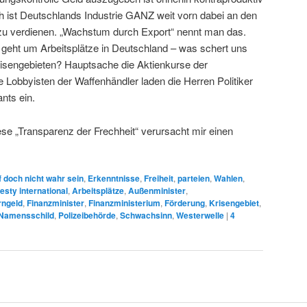
ch ist Deutschlands Industrie GANZ weit vorn dabei an den
zu verdienen. „Wachstum durch Export“ nennt man das.
 geht um Arbeitsplätze in Deutschland – was schert uns
isengebieten? Hauptsache die Aktienkurse der
 Lobbyisten der Waffenhändler laden die Herren Politiker
ants ein.
iese „Transparenz der Frechheit“ verursacht mir einen
 doch nicht wahr sein
,
Erkenntnisse
,
Freiheit
,
parteien
,
Wahlen
,
sty international
,
Arbeitsplätze
,
Außenminister
,
rngeld
,
Finanzminister
,
Finanzministerium
,
Förderung
,
Krisengebiet
,
Namensschild
,
Polizeibehörde
,
Schwachsinn
,
Westerwelle
|
4