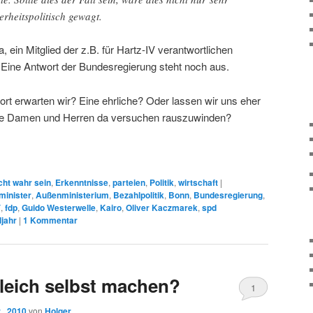
erheitspolitisch gewagt.
, ein Mitglied der z.B. für Hartz-IV verantwortlichen
 Eine Antwort der Bundesregierung steht noch aus.
rt erwarten wir? Eine ehrliche? Oder lassen wir uns eher
die Damen und Herren da versuchen rauszuwinden?
cht wahr sein
,
Erkenntnisse
,
parteien
,
Politik
,
wirtschaft
|
inister
,
Außenministerium
,
Bezahlpolitik
,
Bonn
,
Bundesregierung
,
V
,
fdp
,
Guido Westerwelle
,
Kairo
,
Oliver Kaczmarek
,
spd
jahr
|
1
Kommentar
leich selbst machen?
1
 , 2010
von
Holger