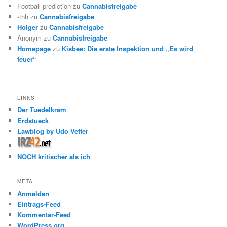
Football prediction
zu
Cannabisfreigabe
-thh
zu
Cannabisfreigabe
Holger
zu
Cannabisfreigabe
Anonym
zu
Cannabisfreigabe
Homepage
zu
Kisbee: Die erste Inspektion und „Es wird
teuer“
LINKS
Der Tuedelkram
Erdstueck
Lawblog by Udo Vetter
NOCH kritischer als ich
META
Anmelden
Eintrags-Feed
Kommentar-Feed
WordPress.org