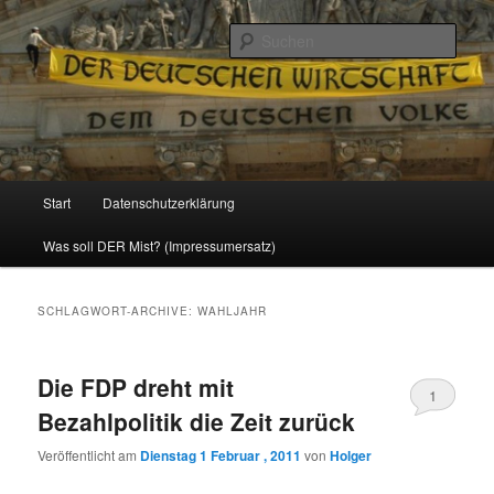
Politik, Wirtschaft, Soziales und Gesellschaft
Such
Reizzentrum
Hauptmenü
Start
Datenschutzerklärung
Zum
Zum
Was soll DER Mist? (Impressumersatz)
Inhalt
sekundären
wechseln
Inhalt
SCHLAGWORT-ARCHIVE:
WAHLJAHR
wechseln
Die FDP dreht mit
1
Bezahlpolitik die Zeit zurück
Veröffentlicht am
Dienstag 1 Februar , 2011
von
Holger