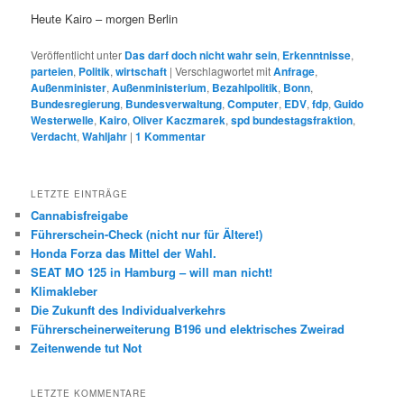
Heute Kairo – morgen Berlin
Veröffentlicht unter
Das darf doch nicht wahr sein
,
Erkenntnisse
,
parteien
,
Politik
,
wirtschaft
|
Verschlagwortet mit
Anfrage
,
Außenminister
,
Außenministerium
,
Bezahlpolitik
,
Bonn
,
Bundesregierung
,
Bundesverwaltung
,
Computer
,
EDV
,
fdp
,
Guido
Westerwelle
,
Kairo
,
Oliver Kaczmarek
,
spd bundestagsfraktion
,
Verdacht
,
Wahljahr
|
1
Kommentar
LETZTE EINTRÄGE
Cannabisfreigabe
Führerschein-Check (nicht nur für Ältere!)
Honda Forza das Mittel der Wahl.
SEAT MO 125 in Hamburg – will man nicht!
Klimakleber
Die Zukunft des Individualverkehrs
Führerscheinerweiterung B196 und elektrisches Zweirad
Zeitenwende tut Not
LETZTE KOMMENTARE