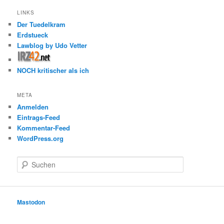
LINKS
Der Tuedelkram
Erdstueck
Lawblog by Udo Vetter
NOCH kritischer als ich
META
Anmelden
Eintrags-Feed
Kommentar-Feed
WordPress.org
S
u
c
h
e
Mastodon
n