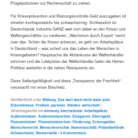
Prügelpolizisten zur Rechenschaft zu ziehen.
Für Krisenprävention und Rüstungskontrolle Geld auszugeben ist
ohnehin kontraproduktiv bis schwachsinnig. Schliesslich ist
Deutschlands Industrie GANZ weit vorn dabei an den Krisen und
Waffengeschäften zu verdienen. „Wachstum durch Export“ nennt
man das. Schön die Krisen anheizen, es geht um Arbeitsplätze
in Deutschland – was schert uns das Leben der Menschen in
Krisengebieten? Hauptsache die Aktienkurse der Waffenhändler
stimmen und die Lobbyisten der Waffenhändler laden die Herren
Politiker weiterhin in die netten Restaurants ein.
Diese Selbstgefälligkeit und diese „Transparenz der Frechheit“
verursacht mir einen Brechreiz.
Veröffentlicht unter
Bildung
,
Das darf doch nicht wahr sein
,
Erkenntnisse
,
Freiheit
,
parteien
,
Wahlen
,
wirtschaft
|
Verschlagwortet mit
amnesty international
,
Arbeitsplätze
,
Außenminister
,
Außenministerium
,
Einsparen
,
Elterngeld
,
Finanzminister
,
Finanzministerium
,
Förderung
,
Krisengebiet
,
Menschenrecht
,
Menschenrechte
,
Namensschild
,
Polizeibehörde
,
Schwachsinn
,
Westerwelle
|
4
Kommentare