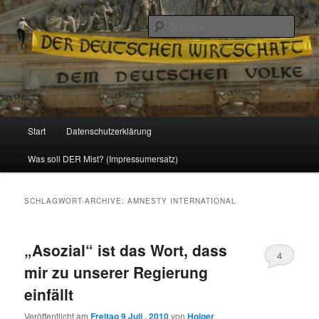
Politik, Wirtschaft, Soziales und Gesellschaft
Such
Reizzentrum
Hauptmenü
Start
Datenschutzerklärung
Zum
Zum
Was soll DER Mist? (Impressumersatz)
Inhalt
sekundären
wechseln
Inhalt
SCHLAGWORT-ARCHIVE:
AMNESTY INTERNATIONAL
wechseln
„Asozial“ ist das Wort, dass
4
mir zu unserer Regierung
einfällt
Veröffentlicht am
Freitag 9 Juli , 2010
von
Holger