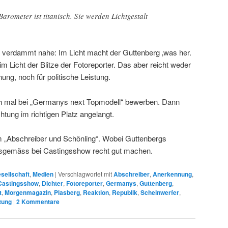
-Barometer ist titanisch. Sie werden Lichtgestalt
 verdammt nahe: Im Licht macht der Guttenberg ‚was her.
im Licht der Blitze der Fotoreporter. Das aber reicht weder
ung, noch für politische Leistung.
sich mal bei „Germanys next Topmodell“ bewerben. Dann
tung im richtigen Platz angelangt.
 „Abschreiber und Schönling“. Wobei Guttenbergs
ngsgemäss bei Castingsshow recht gut machen.
sellschaft
,
Medien
|
Verschlagwortet mit
Abschreiber
,
Anerkennung
,
Castingsshow
,
Dichter
,
Fotoreporter
,
Germanys
,
Guttenberg
,
t
,
Morgenmagazin
,
Plasberg
,
Reaktion
,
Republik
,
Scheinwerfer
,
tung
|
2
Kommentare