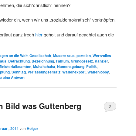
nehmen, die sich“christlich“ nennen?
ieder ein, wenn wir uns „sozialdemokratisch“ vorknöpfen.
rtlaut ganz frech
hier
geholt und darauf geachtet auch die
agen an die Welt
,
Gesellschaft
,
Musste raus
,
parteien
,
Wertvolles
haus
,
Betrachtung
,
Bezeichnung
,
Faktum
,
Grundgesetz
,
Kanzler
,
Ministerialbeamten
,
Muhahahaha
,
Namensgebung
,
Politik
,
ptung
,
Sonntag
,
Verfassungsersatz
,
Waffenexport
,
Waffenlobby
,
e eine Antwort
in Bild was Guttenberg
2
ruar , 2011
von
Holger