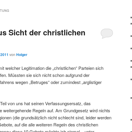
HTUNG
s Sicht der christlichen
 2011
von
Holger
t welcher Legitimation die „christlichen“ Parteien sich
ürfen. Müssten sie sich nicht schon aufgrund der
ahrens wegen „Betruges“ oder zumindest „arglistiger
 Teil von uns hat seinen Verfassungsersatz, das
le weitergehende Regeln auf. Am Grundgesetz wird nichts
igionen (die grundsätzlich nicht schlecht sind, leider werden
 Gebote, auf die alle weiteren Regeln des christlichen
nau diese 10 Gebote möchte ich einmal – unter