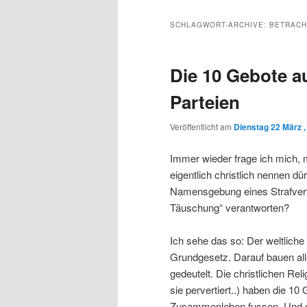
Inhalt
sekundären
SCHLAGWORT-ARCHIVE:
BETRAC
wechseln
Inhalt
Die 10 Gebote au
wechseln
Parteien
Veröffentlicht am
Dienstag 22 März ,
Immer wieder frage ich mich, mi
eigentlich christlich nennen d
Namensgebung eines Strafverf
Täuschung“ verantworten?
Ich sehe das so: Der weltliche
Grundgesetz. Darauf bauen al
gedeutelt. Die christlichen Rel
sie pervertiert..) haben die 10
Zusammenleben fussen. Und ge