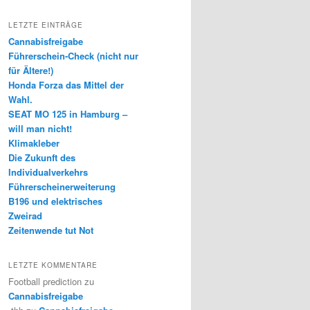
LETZTE EINTRÄGE
Cannabisfreigabe
Führerschein-Check (nicht nur
für Ältere!)
Honda Forza das Mittel der
Wahl.
SEAT MO 125 in Hamburg –
will man nicht!
Klimakleber
Die Zukunft des
Individualverkehrs
Führerscheinerweiterung
B196 und elektrisches
Zweirad
Zeitenwende tut Not
LETZTE KOMMENTARE
Football prediction
zu
Cannabisfreigabe