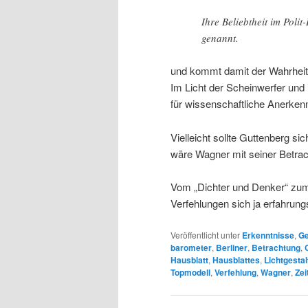
Ihre Beliebtheit im Polit
genannt.
und kommt damit der Wahrheit
Im Licht der Scheinwerfer und 
für wissenschaftliche Anerkenn
Vielleicht sollte Guttenberg 
wäre Wagner mit seiner Betrach
Vom „Dichter und Denker“ zum
Verfehlungen sich ja erfahru
Veröffentlicht unter
Erkenntnisse
,
Ge
barometer
,
Berliner
,
Betrachtung
,
Hausblatt
,
Hausblattes
,
Lichtgestal
Topmodell
,
Verfehlung
,
Wagner
,
Zei