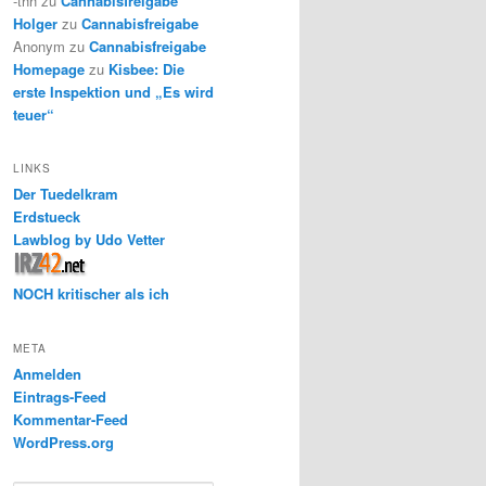
-thh
zu
Cannabisfreigabe
Holger
zu
Cannabisfreigabe
Anonym
zu
Cannabisfreigabe
Homepage
zu
Kisbee: Die
erste Inspektion und „Es wird
teuer“
LINKS
Der Tuedelkram
Erdstueck
Lawblog by Udo Vetter
NOCH kritischer als ich
META
Anmelden
Eintrags-Feed
Kommentar-Feed
WordPress.org