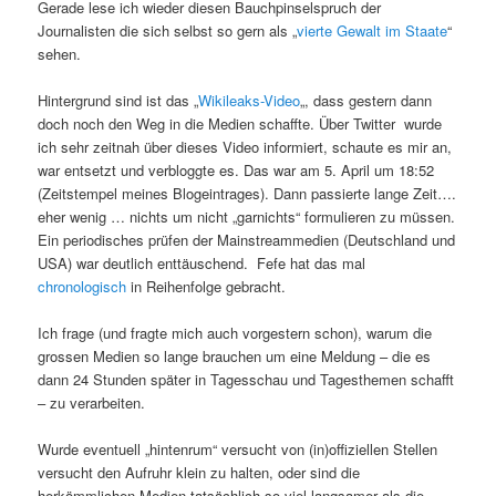
Gerade lese ich wieder diesen Bauchpinselspruch der
Journalisten die sich selbst so gern als „
vierte Gewalt im Staate
“
sehen.
Hintergrund sind ist das „
Wikileaks-Video
„, dass gestern dann
doch noch den Weg in die Medien schaffte. Über Twitter wurde
ich sehr zeitnah über dieses Video informiert, schaute es mir an,
war entsetzt und verbloggte es. Das war am 5. April um 18:52
(Zeitstempel meines Blogeintrages). Dann passierte lange Zeit….
eher wenig … nichts um nicht „garnichts“ formulieren zu müssen.
Ein periodisches prüfen der Mainstreammedien (Deutschland und
USA) war deutlich enttäuschend. Fefe hat das mal
chronologisch
in Reihenfolge gebracht.
Ich frage (und fragte mich auch vorgestern schon), warum die
grossen Medien so lange brauchen um eine Meldung – die es
dann 24 Stunden später in Tagesschau und Tagesthemen schafft
– zu verarbeiten.
Wurde eventuell „hintenrum“ versucht von (in)offiziellen Stellen
versucht den Aufruhr klein zu halten, oder sind die
herkömmlichen Medien tatsächlich so viel langsamer als die