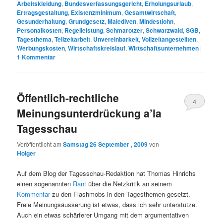
Arbeitskleidung
,
Bundesverfassungsgericht
,
Erholungsurlaub
,
Ertragsgestaltung
,
Existenzminimum
,
Gesamtwirtschaft
,
Gesunderhaltung
,
Grundgesetz
,
Malediven
,
Mindestlohn
,
Personalkosten
,
Regelleistung
,
Schmarotzer
,
Schwarzwald
,
SGB
,
Tagesthema
,
Teilzeitarbeit
,
Unvereinbarkeit
,
Vollzeitangestellten
,
Werbungskosten
,
Wirtschaftskreislauf
,
Wirtschaftsunternehmen
|
1
Kommentar
Öffentlich-rechtliche
4
Meinungsunterdrückung a’la
Tagesschau
Veröffentlicht am
Samstag 26 September , 2009
von
Holger
Auf dem Blog der Tagesschau-Redaktion hat Thomas Hinrichs
einen sogenannten
Rant
über die Netzkritik an seinem
Kommentar
zu den Flashmobs in den Tagesthemen gesetzt.
Freie Meinungsäusserung ist etwas, dass ich sehr unterstütze.
Auch ein etwas schärferer Umgang mit dem argumentativen