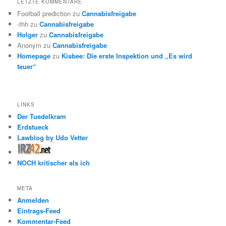
LETZTE KOMMENTARE
Football prediction
zu
Cannabisfreigabe
-thh
zu
Cannabisfreigabe
Holger
zu
Cannabisfreigabe
Anonym
zu
Cannabisfreigabe
Homepage
zu
Kisbee: Die erste Inspektion und „Es wird
teuer“
LINKS
Der Tuedelkram
Erdstueck
Lawblog by Udo Vetter
NOCH kritischer als ich
META
Anmelden
Eintrags-Feed
Kommentar-Feed