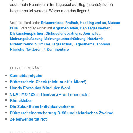
auch mein Kommentar im Tagesschau-Blog (nachträglich!?)
freigeschaltet worden. Woran mag das liegen?
Veröffentlicht unter
Erkenntnisse
,
Freiheit
,
Hacking und so
,
Musste
raus
|
Verschlagwortet mit
Argumentation
,
Den Tagesthemen
,
Diskussionspartner
,
Diskussionspartners
,
Journalist
,
Meinungsäußerung
,
Meinungsunterdrückung
,
Netzkritik
,
Piratenfreund
,
Stilmittel
,
Tagesschau
,
Tagesthema
,
Thomas
Hinrichs
,
Twitterer
|
4
Kommentare
LETZTE EINTRÄGE
Cannabisfreigabe
Führerschein-Check (nicht nur für Ältere!)
Honda Forza das Mittel der Wahl.
SEAT MO 125 in Hamburg – will man nicht!
Klimakleber
Die Zukunft des Individualverkehrs
Führerscheinerweiterung B196 und elektrisches Zweirad
Zeitenwende tut Not