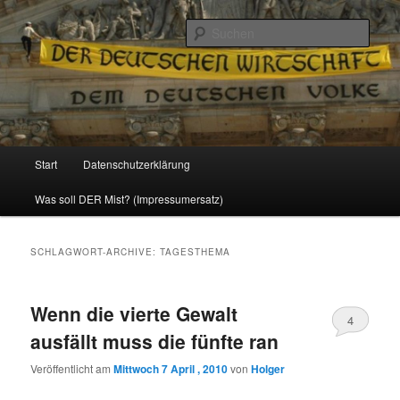
Politik, Wirtschaft, Soziales und Gesellschaft
Such
Reizzentrum
Hauptmenü
Start
Datenschutzerklärung
Zum
Zum
Was soll DER Mist? (Impressumersatz)
Inhalt
sekundären
wechseln
Inhalt
SCHLAGWORT-ARCHIVE:
TAGESTHEMA
wechseln
Wenn die vierte Gewalt
4
ausfällt muss die fünfte ran
Veröffentlicht am
Mittwoch 7 April , 2010
von
Holger