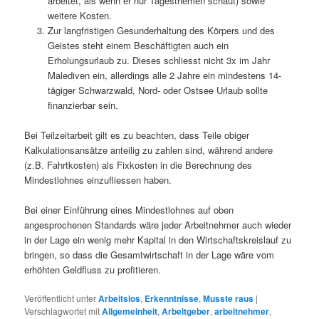
arbeitet, als wenn er nur Tagesthemen schaut) sowie
weitere Kosten.
Zur langfristigen Gesunderhaltung des Körpers und des
Geistes steht einem Beschäftigten auch ein
Erholungsurlaub zu. Dieses schliesst nicht 3x im Jahr
Malediven ein, allerdings alle 2 Jahre ein mindestens 14-
tägiger Schwarzwald, Nord- oder Ostsee Urlaub sollte
finanzierbar sein.
Bei Teilzeitarbeit gilt es zu beachten, dass Teile obiger
Kalkulationsansätze anteilig zu zahlen sind, während andere
(z.B. Fahrtkosten) als Fixkosten in die Berechnung des
Mindestlohnes einzufliessen haben.
Bei einer Einführung eines Mindestlohnes auf oben
angesprochenen Standards wäre jeder Arbeitnehmer auch wieder
in der Lage ein wenig mehr Kapital in den Wirtschaftskreislauf zu
bringen, so dass die Gesamtwirtschaft in der Lage wäre vom
erhöhten Geldfluss zu profitieren.
Veröffentlicht unter
Arbeitslos
,
Erkenntnisse
,
Musste raus
|
Verschlagwortet mit
Allgemeinheit
,
Arbeitgeber
,
arbeitnehmer
,