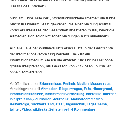
„Freaks des Internet“?
Sind am Ende Teile der „Informationsschiene Internet“ die fünfte
Macht in unserem Staat geworden, die einer Meldung erstmal
vorab ein Interesse der Gesamtheit attestieren muss, bevor die
Altmedien sich solch kritischer Meldungen auch annehmen?
Auf alle Fälle hat Wikileaks sich einen Platz in der Geschichte
der Informationsverbreitung verdient. DAS ist ein
Informationsmedium wie ich sie erwarte: Klar und besser ohne
grosse Interpretation, als Gewäsch von kritiklosen Journaillen
ohne Sachverstand .
Veröffentlicht unter
Erkenntnisse
,
Freiheit
,
Medien
,
Musste raus
|
Verschlagwortet mit
Altmedien
,
Blogeintrages
,
Fefe
,
Hintergrund
,
Informationsschiene
,
Informationsverbreitung
,
Interesse
,
Internet
,
Interpretation
,
Journaillen
,
Journalist
,
Mainstreammedien
,
Reihenfolge
,
Sachverstand
,
staat
,
Tagesschau
,
Tagesthema
,
twitter
,
Video
,
wikileaks
,
Zeitstempel
|
4
Kommentare