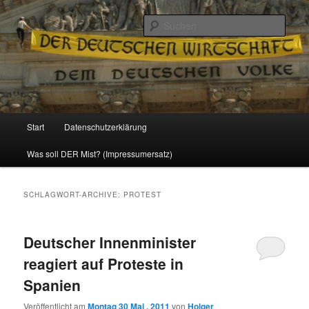
Politik, Wirtschaft, Soziales und Gesellschaft
Such
Reizzentrum
Hauptmenü
Start
Datenschutzerklärung
Zum
Zum
Was soll DER Mist? (Impressumersatz)
Inhalt
sekundären
wechseln
Inhalt
SCHLAGWORT-ARCHIVE:
PROTEST
wechseln
Deutscher Innenminister
reagiert auf Proteste in
Spanien
Veröffentlicht am
Montag 30 Mai , 2011
von
Holger