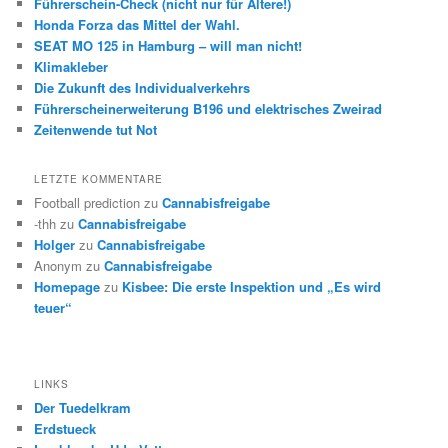
Führerschein-Check (nicht nur für Ältere!)
Honda Forza das Mittel der Wahl.
SEAT MO 125 in Hamburg – will man nicht!
Klimakleber
Die Zukunft des Individualverkehrs
Führerscheinerweiterung B196 und elektrisches Zweirad
Zeitenwende tut Not
LETZTE KOMMENTARE
Football prediction
zu
Cannabisfreigabe
-thh
zu
Cannabisfreigabe
Holger
zu
Cannabisfreigabe
Anonym
zu
Cannabisfreigabe
Homepage
zu
Kisbee: Die erste Inspektion und „Es wird
teuer“
LINKS
Der Tuedelkram
Erdstueck