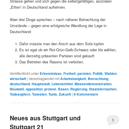
Strasse gehen und sich gegen die selbstgefälligen, asozialen
„Eliten“ in Deutschland auflehnen.
Aber drei Dinge sprechen – nach näherer Betrachtung der
Umstände – gegen eine erfolgreiche Wandlung der Lage in
Deutschland:
Dafür müsste man den Arsch aus dem Sofa lupfen
Es ist egal ob wir Rot-Grün-Gelb-Schwarz oder lila wählen,
alle derzeitig präsenten Parteien sind gekauft
Das Betreten des Rasens ist verboten.
Veröffentlicht unter
Erkenntnisse
,
Freiheit
,
parteien
,
Politik
,
Wahlen
,
wirtschaft
|
Verschlagwortet mit
Arbeitslosigkeit
,
Betrachtung
,
deutschland
,
Hauptstadt
,
Lebensmittel
,
Massendemonstration
,
Neuwahl
,
opposition
,
protest
,
Rasen
,
Regierung
,
Staatsfernsehen
,
Todesopfern
,
Tunesien
,
Tunis
,
Zukunft
|
8
Kommentare
Neues aus Stuttgart und
5
Stuttgart 21