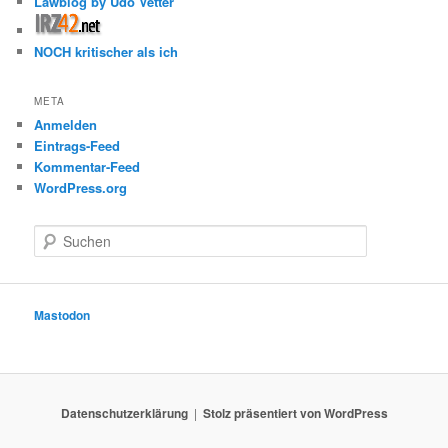
Lawblog by Udo Vetter
NOCH kritischer als ich
META
Anmelden
Eintrags-Feed
Kommentar-Feed
WordPress.org
S
u
c
h
e
Mastodon
n
Datenschutzerklärung
Stolz präsentiert von WordPress