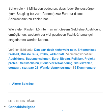
Schon die 4.1 Milliarden bedeuten, dass jeder Bundesbürger
(vom Säugling bis zum Rentner) 500 Euro für dieses
Schwachsinn zu zahlen hat.
Wie vielen Kindern könnte man mit diesem Geld eine Ausbildung
ermöglichen, wodurch der viel gepriesen Fachkräftemangel
eingedämmt werden könnte.
Veröffentlicht unter
Das darf doch nicht wahr sein
,
Erkenntnisse
,
Freiheit
,
Musste raus
,
Politik
,
wirtschaft
|
Verschlagwortet mit
Ausbildung
,
Bauunternehmen
,
Euro
,
Niveau
,
Politiker
,
Projekt
,
protest
,
Schwachsinn
,
Steuerverschwendung
,
Steuerzahler
,
stuttgart
,
stuttgart 21
,
Wanderdemonstranten
|
5
Kommentare
Beitrags-
←
Ältere Beiträge
Navigation
LETZTE EINTRÄGE
Cannabisfreigabe