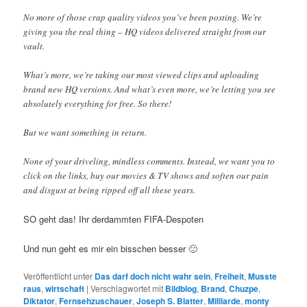
No more of those crap quality videos you’ve been posting. We’re
giving you the real thing – HQ videos delivered straight from our
vault.
What’s more, we’re taking our most viewed clips and uploading
brand new HQ versions. And what’s even more, we’re letting you see
absolutely everything for free. So there!
But we want something in return.
None of your driveling, mindless comments. Instead, we want you to
click on the links, buy our movies & TV shows and soften our pain
and disgust at being ripped off all these years.
SO geht das! Ihr derdammten FIFA-Despoten
Und nun geht es mir ein bisschen besser 🙂
Veröffentlicht unter
Das darf doch nicht wahr sein
,
Freiheit
,
Musste
raus
,
wirtschaft
|
Verschlagwortet mit
Bildblog
,
Brand
,
Chuzpe
,
Diktator
,
Fernsehzuschauer
,
Joseph S. Blatter
,
Milliarde
,
monty