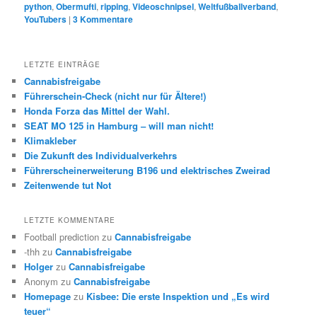
python
,
Obermufti
,
ripping
,
Videoschnipsel
,
Weltfußballverband
,
YouTubers
|
3
Kommentare
LETZTE EINTRÄGE
Cannabisfreigabe
Führerschein-Check (nicht nur für Ältere!)
Honda Forza das Mittel der Wahl.
SEAT MO 125 in Hamburg – will man nicht!
Klimakleber
Die Zukunft des Individualverkehrs
Führerscheinerweiterung B196 und elektrisches Zweirad
Zeitenwende tut Not
LETZTE KOMMENTARE
Football prediction
zu
Cannabisfreigabe
-thh
zu
Cannabisfreigabe
Holger
zu
Cannabisfreigabe
Anonym
zu
Cannabisfreigabe
Homepage
zu
Kisbee: Die erste Inspektion und „Es wird
teuer“