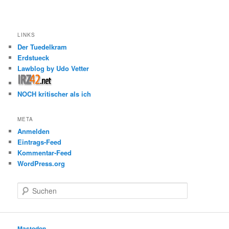
LINKS
Der Tuedelkram
Erdstueck
Lawblog by Udo Vetter
NOCH kritischer als ich
META
Anmelden
Eintrags-Feed
Kommentar-Feed
WordPress.org
S
u
c
h
e
Mastodon