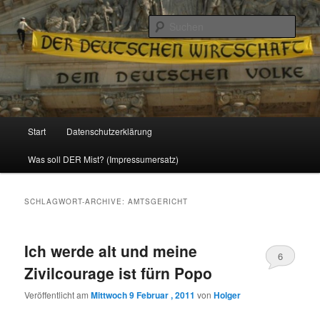
Politik, Wirtschaft, Soziales und Gesellschaft
Such
Reizzentrum
Hauptmenü
Start
Datenschutzerklärung
Zum
Zum
Was soll DER Mist? (Impressumersatz)
Inhalt
sekundären
wechseln
Inhalt
SCHLAGWORT-ARCHIVE:
AMTSGERICHT
wechseln
Ich werde alt und meine
6
Zivilcourage ist fürn Popo
Veröffentlicht am
Mittwoch 9 Februar , 2011
von
Holger