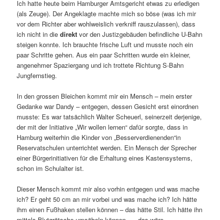
Ich hatte heute beim Hamburger Amtsgericht etwas zu erledigen
(als Zeuge). Der Angeklagte machte mich so böse (was ich mir
vor dem Richter aber wohlweislich verkniff rauszulassen), dass
ich nicht in die
direkt
vor den Justizgebäuden befindliche U-Bahn
steigen konnte. Ich brauchte frische Luft und musste noch ein
paar Schritte gehen. Aus ein paar Schritten wurde ein kleiner,
angenehmer Spaziergang und ich trottete Richtung S-Bahn
Jungfernstieg.
In den grossen Bleichen kommt mir ein Mensch – mein erster
Gedanke war Dandy – entgegen, dessen Gesicht erst einordnen
musste: Es war tatsächlich Walter Scheuerl, seinerzeit derjenige,
der mit der Initiative „Wir wollen lernen“ dafür sorgte, dass in
Hamburg weiterhin die Kinder von „Besserverdienenden“in
Reservatschulen unterrichtet werden. Ein Mensch der Sprecher
einer Bürgerinitiativen für die Erhaltung eines Kastensystems,
schon im Schulalter ist.
Dieser Mensch kommt mir also vorhin entgegen und was mache
ich? Er geht 50 cm an mir vorbei und was mache ich? Ich hätte
ihm einen Fußhaken stellen können – das hätte Stil. Ich hätte ihn
mittels Blutgrätsche umsäbeln können …. das wäre