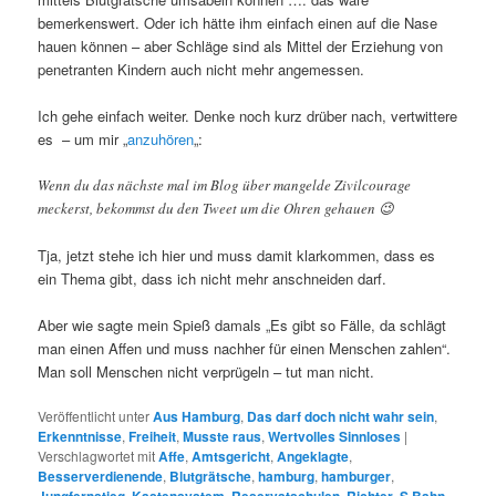
bemerkenswert. Oder ich hätte ihm einfach einen auf die Nase
hauen können – aber Schläge sind als Mittel der Erziehung von
penetranten Kindern auch nicht mehr angemessen.
Ich gehe einfach weiter. Denke noch kurz drüber nach, vertwittere
es – um mir „
anzuhören
„:
Wenn du das nächste mal im Blog über mangelde Zivilcourage
meckerst, bekommst du den Tweet um die Ohren gehauen 😉
Tja, jetzt stehe ich hier und muss damit klarkommen, dass es
ein Thema gibt, dass ich nicht mehr anschneiden darf.
Aber wie sagte mein Spieß damals „Es gibt so Fälle, da schlägt
man einen Affen und muss nachher für einen Menschen zahlen“.
Man soll Menschen nicht verprügeln – tut man nicht.
Veröffentlicht unter
Aus Hamburg
,
Das darf doch nicht wahr sein
,
Erkenntnisse
,
Freiheit
,
Musste raus
,
Wertvolles Sinnloses
|
Verschlagwortet mit
Affe
,
Amtsgericht
,
Angeklagte
,
Besserverdienende
,
Blutgrätsche
,
hamburg
,
hamburger
,
,
,
,
,
,