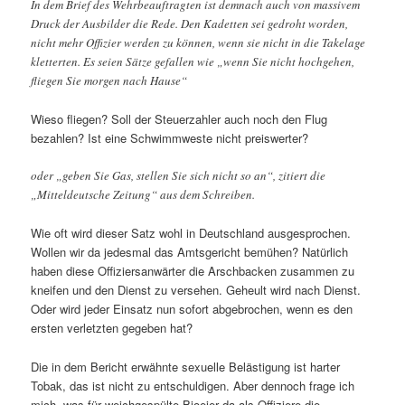
In dem Brief des Wehrbeauftragten ist demnach auch von massivem
Druck der Ausbilder die Rede. Den Kadetten sei gedroht worden,
nicht mehr Offizier werden zu können, wenn sie nicht in die Takelage
kletterten. Es seien Sätze gefallen wie „wenn Sie nicht hochgehen,
fliegen Sie morgen nach Hause“
Wieso fliegen? Soll der Steuerzahler auch noch den Flug
bezahlen? Ist eine Schwimmweste nicht preiswerter?
oder „geben Sie Gas, stellen Sie sich nicht so an“, zitiert die
„Mitteldeutsche Zeitung“ aus dem Schreiben.
Wie oft wird dieser Satz wohl in Deutschland ausgesprochen.
Wollen wir da jedesmal das Amtsgericht bemühen? Natürlich
haben diese Offiziersanwärter die Arschbacken zusammen zu
kneifen und den Dienst zu versehen. Geheult wird nach Dienst.
Oder wird jeder Einsatz nun sofort abgebrochen, wenn es den
ersten verletzten gegeben hat?
Die in dem Bericht erwähnte sexuelle Belästigung ist harter
Tobak, das ist nicht zu entschuldigen. Aber dennoch frage ich
mich, was für weichgespülte Bioeier da als Offiziere die