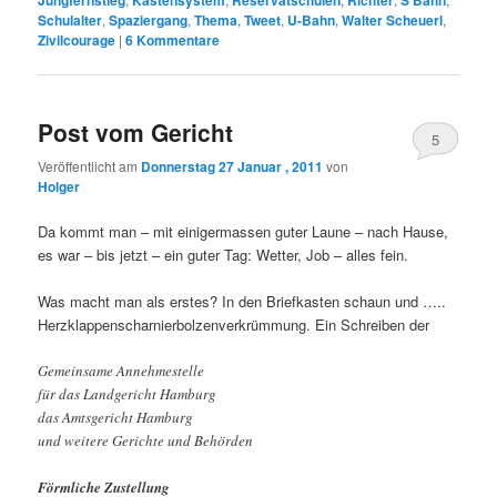
Jungfernstieg
Kastensystem
Reservatschulen
Richter
S Bahn
Schulalter
,
Spaziergang
,
Thema
,
Tweet
,
U-Bahn
,
Walter Scheuerl
,
Zivilcourage
|
6
Kommentare
Post vom Gericht
5
Veröffentlicht am
Donnerstag 27 Januar , 2011
von
Holger
Da kommt man – mit einigermassen guter Laune – nach Hause,
es war – bis jetzt – ein guter Tag: Wetter, Job – alles fein.
Was macht man als erstes? In den Briefkasten schaun und …..
Herzklappenscharnierbolzenverkrümmung. Ein Schreiben der
Gemeinsame Annehmestelle
für das Landgericht Hamburg
das Amtsgericht Hamburg
und weitere Gerichte und Behörden
Förmliche Zustellung