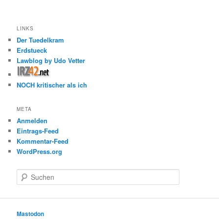
LINKS
Der Tuedelkram
Erdstueck
Lawblog by Udo Vetter
NOCH kritischer als ich
META
Anmelden
Eintrags-Feed
Kommentar-Feed
WordPress.org
S
u
c
h
e
Mastodon