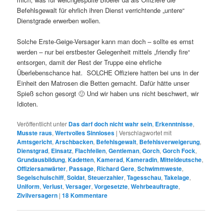
Befehlsgewalt für ehrlich ihren Dienst verrichtende „untere“
Dienstgrade erwerben wollen.
Solche Erste-Geige-Versager kann man doch – sollte es ernst
werden – nur bei erstbester Gelegenheit mittels „friendly fire“
entsorgen, damit der Rest der Truppe eine ehrliche
Überlebenschance hat. SOLCHE Offiziere hatten bei uns in der
Einheit den Matrosen die Betten gemacht. Dafür hätte unser
Spieß schon gesorgt 🙂 Und wir haben uns nicht beschwert, wir
Idioten.
Veröffentlicht unter
Das darf doch nicht wahr sein
,
Erkenntnisse
,
Musste raus
,
Wertvolles Sinnloses
|
Verschlagwortet mit
Amtsgericht
,
Arschbacken
,
Befehlsgewalt
,
Befehlsverweigerung
,
Dienstgrad
,
Einsatz
,
Flachfeilen
,
Gentleman
,
Gorch
,
Gorch Fock
,
Grundausbildung
,
Kadetten
,
Kamerad
,
Kameradin
,
Mitteldeutsche
,
Offiziersanwärter
,
Passage
,
Richard Gere
,
Schwimmweste
,
Segelschulschiff
,
Soldat
,
Steuerzahler
,
Tagesschau
,
Takelage
,
Uniform
,
Verlust
,
Versager
,
Vorgesetzte
,
Wehrbeauftragte
,
Zivilversagern
|
18
Kommentare