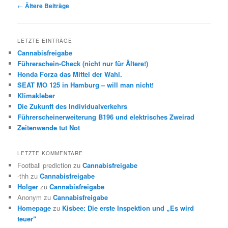
Beitrags-
←
Ältere Beiträge
Navigation
LETZTE EINTRÄGE
Cannabisfreigabe
Führerschein-Check (nicht nur für Ältere!)
Honda Forza das Mittel der Wahl.
SEAT MO 125 in Hamburg – will man nicht!
Klimakleber
Die Zukunft des Individualverkehrs
Führerscheinerweiterung B196 und elektrisches Zweirad
Zeitenwende tut Not
LETZTE KOMMENTARE
Football prediction
zu
Cannabisfreigabe
-thh
zu
Cannabisfreigabe
Holger
zu
Cannabisfreigabe
Anonym
zu
Cannabisfreigabe
Homepage
zu
Kisbee: Die erste Inspektion und „Es wird
teuer“