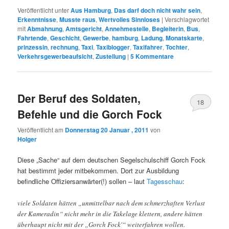
Veröffentlicht unter
Aus Hamburg
,
Das darf doch nicht wahr sein
,
Erkenntnisse
,
Musste raus
,
Wertvolles Sinnloses
|
Verschlagwortet
mit
Abmahnung
,
Amtsgericht
,
Annehmestelle
,
Begleiterin
,
Bus
,
Fahrtende
,
Geschicht
,
Gewerbe
,
hamburg
,
Ladung
,
Monatskarte
,
prinzessin
,
rechnung
,
Taxi
,
Taxiblogger
,
Taxifahrer
,
Tochter
,
Verkehrsgewerbeaufsicht
,
Zustellung
|
5
Kommentare
Der Beruf des Soldaten,
18
Befehle und die Gorch Fock
Veröffentlicht am
Donnerstag 20 Januar , 2011
von
Holger
Diese „Sache“ auf dem deutschen Segelschulschiff Gorch Fock
hat bestimmt jeder mitbekommen. Dort zur Ausbildung
befindliche Offiziersanwärter(!) sollen – laut
Tagesschau
:
viele Soldaten hätten „unmittelbar nach dem schmerzhaften Verlust
der Kameradin“ nicht mehr in die Takelage klettern, andere hätten
überhaupt nicht mit der „Gorch Fock'“ weiterfahren wollen.