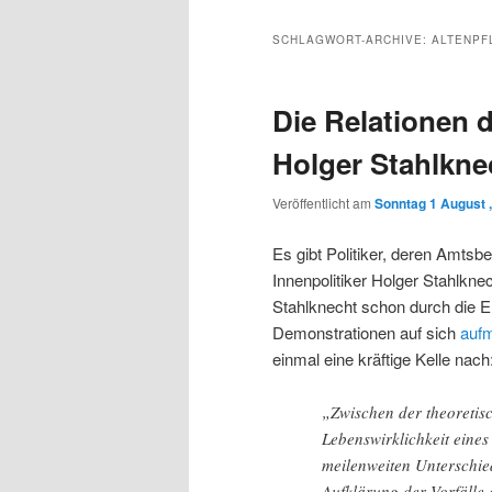
Inhalt
sekundären
SCHLAGWORT-ARCHIVE:
ALTENPF
wechseln
Inhalt
Die Relationen 
wechseln
Holger Stahlkne
Veröffentlicht am
Sonntag 1 August 
Es gibt Politiker, deren Amts
Innenpolitiker Holger Stahlkn
Stahlknecht schon durch die E
Demonstrationen auf sich
auf
einmal eine kräftige Kelle nach
„Zwischen der theoretis
Lebenswirklichkeit eines 
meilenweiten Unterschied
Aufklärung der Vorfälle d