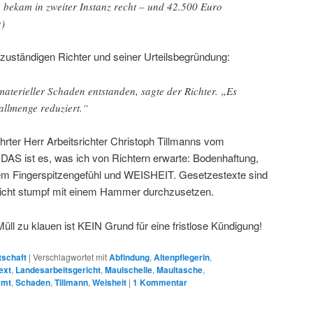
n bekam in zweiter Instanz recht – und 42.500 Euro
e
)
zuständigen Richter und seiner Urteilsbegründung:
aterieller Schaden entstanden, sagte der Richter. „Es
allmenge reduziert.“
ter Herr Arbeitsrichter Christoph Tillmanns vom
 DAS ist es, was ich von Richtern erwarte: Bodenhaftung,
em Fingerspitzengefühl und WEISHEIT. Gesetzestexte sind
icht stumpf mit einem Hammer durchzusetzen.
Müll zu klauen ist KEIN Grund für eine fristlose Kündigung!
tschaft
|
Verschlagwortet mit
Abfindung
,
Altenpflegerin
,
ext
,
Landesarbeitsgericht
,
Maulschelle
,
Maultasche
,
amt
,
Schaden
,
Tillmann
,
Weisheit
|
1
Kommentar