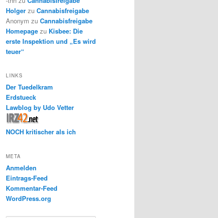
-thh
zu
Cannabisfreigabe
Holger
zu
Cannabisfreigabe
Anonym
zu
Cannabisfreigabe
Homepage
zu
Kisbee: Die
erste Inspektion und „Es wird
teuer“
LINKS
Der Tuedelkram
Erdstueck
Lawblog by Udo Vetter
NOCH kritischer als ich
META
Anmelden
Eintrags-Feed
Kommentar-Feed
WordPress.org