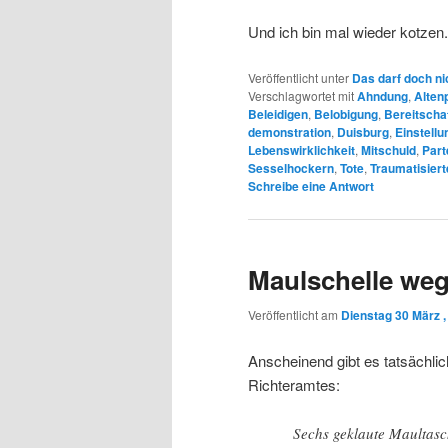
Und ich bin mal wieder kotzen.
Veröffentlicht unter
Das darf doch ni
Verschlagwortet mit
Ahndung
,
Alten
Beleidigen
,
Belobigung
,
Bereitschaf
demonstration
,
Duisburg
,
Einstellu
Lebenswirklichkeit
,
Mitschuld
,
Part
Sesselhockern
,
Tote
,
Traumatisiert
Schreibe eine Antwort
Maulschelle we
Veröffentlicht am
Dienstag 30 März ,
Anscheinend gibt es tatsächlic
Richteramtes:
Sechs geklaute Maultasch