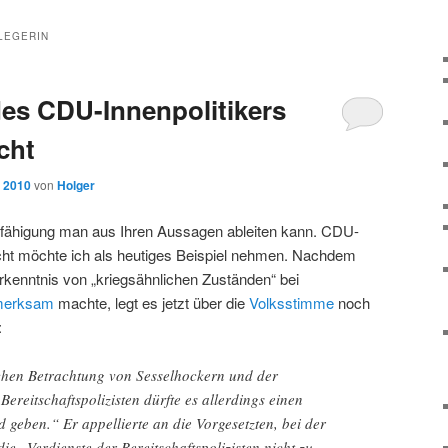
LEGERIN
des CDU-Innenpolitikers
cht
, 2010
von
Holger
befähigung man aus Ihren Aussagen ableiten kann. CDU-
echt möchte ich als heutiges Beispiel nehmen. Nachdem
rkenntnis von „kriegsähnlichen Zuständen“ bei
merksam
machte, legt es jetzt über die
Volksstimme
noch
:
chen Betrachtung von Sesselhockern und der
Bereitschaftspolizisten dürfte es allerdings einen
 geben.“ Er appellierte an die Vorgesetzten, bei der
ie „Verdienste der Bereitschaftspolizisten nicht zu