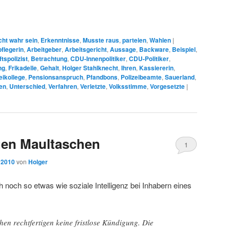
cht wahr sein
,
Erkenntnisse
,
Musste raus
,
parteien
,
Wahlen
|
pflegerin
,
Arbeitgeber
,
Arbeitsgericht
,
Aussage
,
Backware
,
Beispiel
,
tspolizist
,
Betrachtung
,
CDU-Innenpolitiker
,
CDU-Politiker
,
ng
,
Frikadelle
,
Gehalt
,
Holger Stahlknecht
,
Ihren
,
Kassiererin
,
eikollege
,
Pensionsanspruch
,
Pfandbons
,
Polizeibeamte
,
Sauerland
,
en
,
Unterschied
,
Verfahren
,
Verletzte
,
Volksstimme
,
Vorgesetzte
|
gen Maultaschen
1
 2010
von
Holger
h noch so etwas wie soziale Intelligenz bei Inhabern eines
en rechtfertigen keine fristlose Kündigung. Die