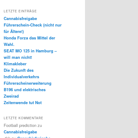
LETZTE EINTRÄGE
Cannabisfreigabe
Führerschein-Check (nicht nur
für Ältere!)
Honda Forza das Mittel der
Wahl.
SEAT MO 125 in Hamburg –
will man nicht!
Klimakleber
Die Zukunft des
Individualverkehrs
Führerscheinerweiterung
B196 und elektrisches
Zweirad
Zeitenwende tut Not
LETZTE KOMMENTARE
Football prediction
zu
Cannabisfreigabe