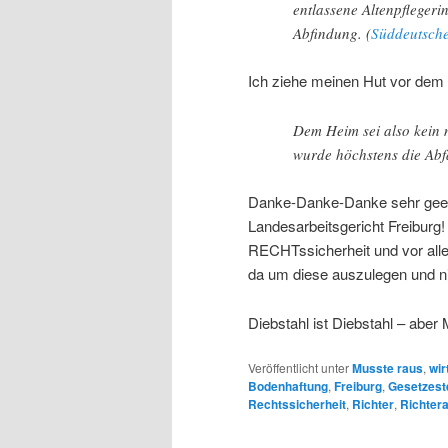
entlassene Altenpflegeri
Abfindung. (
Süddeutsch
Ich ziehe meinen Hut vor dem 
Dem Heim sei also kein m
wurde höchstens die Abf
Danke-Danke-Danke sehr geehr
Landesarbeitsgericht Freiburg!
RECHTssicherheit und vor all
da um diese auszulegen und n
Diebstahl ist Diebstahl – aber 
Veröffentlicht unter
Musste raus
,
wir
Bodenhaftung
,
Freiburg
,
Gesetzest
Rechtssicherheit
,
Richter
,
Richter