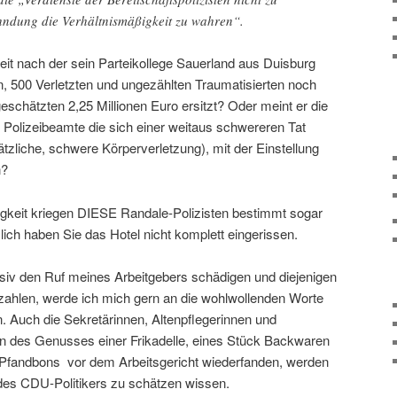
hndung die Verhältnismäßigkeit zu wahren“.
eit nach der sein Parteikollege Sauerland aus Duisburg
n, 500 Verletzten und ungezählten Traumatisierten noch
schätzten 2,25 Millionen Euro ersitzt? Oder meint er die
 Polizeibeamte die sich einer weitaus schwereren Tat
zliche, schwere Körperverletzung), mit der Einstellung
n?
gkeit kriegen DIESE Randale-Polizisten bestimmt sogar
lich haben Sie das Hotel nicht komplett eingerissen.
siv den Ruf meines Arbeitgebers schädigen und diejenigen
ezahlen, werde ich mich gern an die wohlwollenden Worte
. Auch die Sekretärinnen, Altenpflegerinnen und
en des Genusses einer Frikadelle, eines Stück Backwaren
Pfandbons vor dem Arbeitsgericht wiederfanden, werden
des CDU-Politikers zu schätzen wissen.