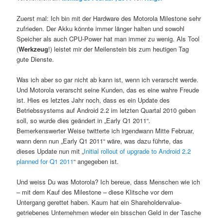
Zuerst mal: Ich bin mit der Hardware des Motorola Milestone sehr
zufrieden. Der Akku könnte immer länger halten und sowohl
Speicher als auch CPU-Power hat man immer zu wenig. Als Tool
(
Werkzeug
!) leistet mir der Meilenstein bis zum heutigen Tag
gute Dienste.
Was ich aber so gar nicht ab kann ist, wenn ich verarscht werde.
Und Motorola verarscht seine Kunden, das es eine wahre Freude
ist. Hies es letztes Jahr noch, dass es ein Update des
Betriebssystems auf Android 2.2 im letzten Quartal 2010 geben
soll, so wurde dies geändert in „Early Q1 2011“.
Bemerkenswerter Weise twitterte ich irgendwann Mitte Februar,
wann denn nun „Early Q1 2011“ wäre, was dazu führte, das
dieses Update nun mit „
Initial rollout of upgrade to Android 2.2
planned for Q1 2011
“ angegeben ist.
Und weiss Du was Motorola? Ich bereue, dass Menschen wie ich
– mit dem Kauf des Milestone – diese Klitsche vor dem
Untergang gerettet haben. Kaum hat ein Shareholdervalue-
getriebenes Unternehmen wieder ein bisschen Geld in der Tasche