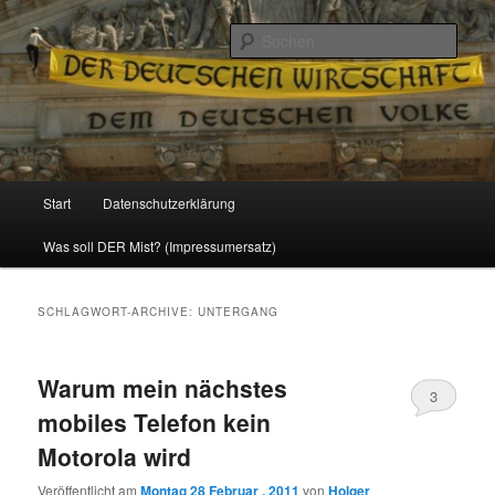
Politik, Wirtschaft, Soziales und Gesellschaft
Such
Reizzentrum
Hauptmenü
Start
Datenschutzerklärung
Zum
Zum
Was soll DER Mist? (Impressumersatz)
Inhalt
sekundären
wechseln
Inhalt
SCHLAGWORT-ARCHIVE:
UNTERGANG
wechseln
Warum mein nächstes
3
mobiles Telefon kein
Motorola wird
Veröffentlicht am
Montag 28 Februar , 2011
von
Holger