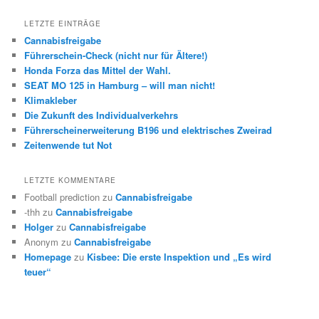
LETZTE EINTRÄGE
Cannabisfreigabe
Führerschein-Check (nicht nur für Ältere!)
Honda Forza das Mittel der Wahl.
SEAT MO 125 in Hamburg – will man nicht!
Klimakleber
Die Zukunft des Individualverkehrs
Führerscheinerweiterung B196 und elektrisches Zweirad
Zeitenwende tut Not
LETZTE KOMMENTARE
Football prediction
zu
Cannabisfreigabe
-thh
zu
Cannabisfreigabe
Holger
zu
Cannabisfreigabe
Anonym
zu
Cannabisfreigabe
Homepage
zu
Kisbee: Die erste Inspektion und „Es wird
teuer“