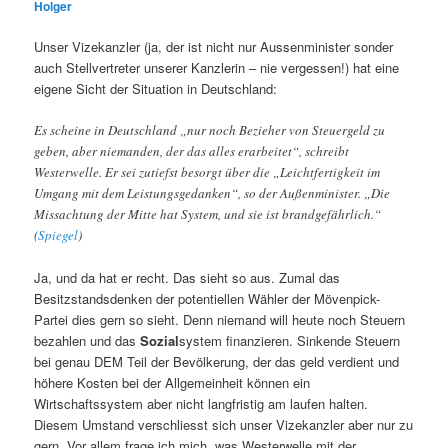
Holger
Unser Vizekanzler (ja, der ist nicht nur Aussenminister sonder
auch Stellvertreter unserer Kanzlerin – nie vergessen!) hat eine
eigene Sicht der Situation in Deutschland:
Es scheine in Deutschland „nur noch Bezieher von Steuergeld zu
geben, aber niemanden, der das alles erarbeitet“, schreibt
Westerwelle. Er sei zutiefst besorgt über die „Leichtfertigkeit im
Umgang mit dem Leistungsgedanken“, so der Außenminister. „Die
Missachtung der Mitte hat System, und sie ist brandgefährlich.“
(
Spiegel
)
Ja, und da hat er recht. Das sieht so aus. Zumal das
Besitzstandsdenken der potentiellen Wähler der Mövenpick-
Partei dies gern so sieht. Denn niemand will heute noch Steuern
bezahlen und das
Sozial
system finanzieren. Sinkende Steuern
bei genau DEM Teil der Bevölkerung, der das geld verdient und
höhere Kosten bei der Allgemeinheit können ein
Wirtschaftssystem aber nicht langfristig am laufen halten.
Diesem Umstand verschliesst sich unser Vizekanzler aber nur zu
gern. Vor allem frage ich mich, was Westerwelle mit der