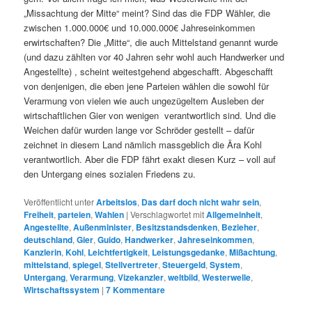
„Missachtung der Mitte“ meint? Sind das die FDP Wähler, die
zwischen 1.000.000€ und 10.000.000€ Jahreseinkommen
erwirtschaften? Die „Mitte“, die auch Mittelstand genannt wurde
(und dazu zählten vor 40 Jahren sehr wohl auch Handwerker und
Angestellte) , scheint weitestgehend abgeschafft. Abgeschafft
von denjenigen, die eben jene Parteien wählen die sowohl für
Verarmung von vielen wie auch ungezügeltem Ausleben der
wirtschaftlichen Gier von wenigen verantwortlich sind. Und die
Weichen dafür wurden lange vor Schröder gestellt – dafür
zeichnet in diesem Land nämlich massgeblich die Ära Kohl
verantwortlich. Aber die FDP fährt exakt diesen Kurz – voll auf
den Untergang eines sozialen Friedens zu.
Veröffentlicht unter
Arbeitslos
,
Das darf doch nicht wahr sein
,
Freiheit
,
parteien
,
Wahlen
|
Verschlagwortet mit
Allgemeinheit
,
Angestellte
,
Außenminister
,
Besitzstandsdenken
,
Bezieher
,
deutschland
,
Gier
,
Guido
,
Handwerker
,
Jahreseinkommen
,
Kanzlerin
,
Kohl
,
Leichtfertigkeit
,
Leistungsgedanke
,
Mißachtung
,
mittelstand
,
spiegel
,
Stellvertreter
,
Steuergeld
,
System
,
Untergang
,
Verarmung
,
Vizekanzler
,
weltbild
,
Westerwelle
,
Wirtschaftssystem
|
7
Kommentare