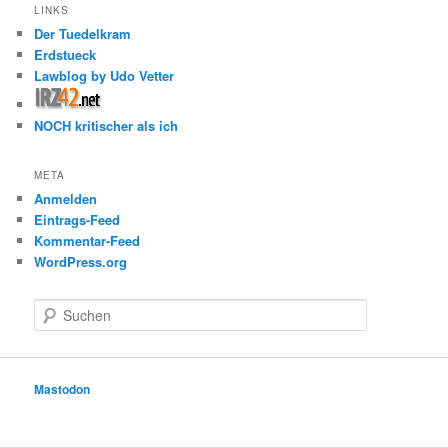
LINKS
Der Tuedelkram
Erdstueck
Lawblog by Udo Vetter
NOCH kritischer als ich
META
Anmelden
Eintrags-Feed
Kommentar-Feed
WordPress.org
S
u
c
h
e
Mastodon
n