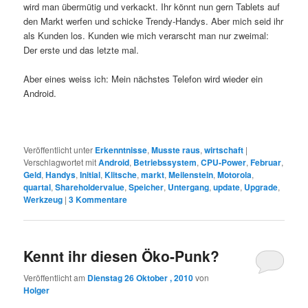
wird man übermütig und verkackt. Ihr könnt nun gern Tablets auf
den Markt werfen und schicke Trendy-Handys. Aber mich seid ihr
als Kunden los. Kunden wie mich verarscht man nur zweimal:
Der erste und das letzte mal.
Aber eines weiss ich: Mein nächstes Telefon wird wieder ein
Android.
Veröffentlicht unter
Erkenntnisse
,
Musste raus
,
wirtschaft
|
Verschlagwortet mit
Android
,
Betriebssystem
,
CPU-Power
,
Februar
,
Geld
,
Handys
,
Initial
,
Klitsche
,
markt
,
Meilenstein
,
Motorola
,
quartal
,
Shareholdervalue
,
Speicher
,
Untergang
,
update
,
Upgrade
,
Werkzeug
|
3
Kommentare
Kennt ihr diesen Öko-Punk?
Veröffentlicht am
Dienstag 26 Oktober , 2010
von
Holger