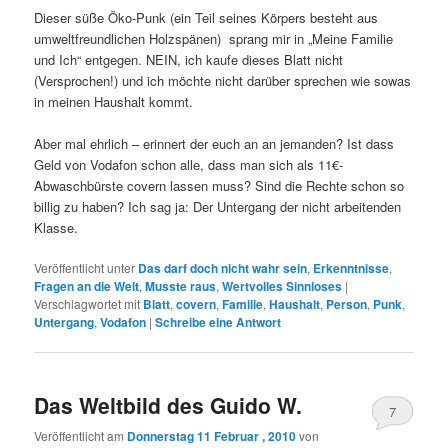
Dieser süße Öko-Punk (ein Teil seines Körpers besteht aus
umweltfreundlichen Holzspänen) sprang mir in „Meine Familie
und Ich“ entgegen. NEIN, ich kaufe dieses Blatt nicht
(Versprochen!) und ich möchte nicht darüber sprechen wie sowas
in meinen Haushalt kommt.
Aber mal ehrlich – erinnert der euch an an jemanden? Ist dass
Geld von Vodafon schon alle, dass man sich als 11€-
Abwaschbürste covern lassen muss? Sind die Rechte schon so
billig zu haben? Ich sag ja: Der Untergang der nicht arbeitenden
Klasse.
Veröffentlicht unter
Das darf doch nicht wahr sein
,
Erkenntnisse
,
Fragen an die Welt
,
Musste raus
,
Wertvolles Sinnloses
|
Verschlagwortet mit
Blatt
,
covern
,
Familie
,
Haushalt
,
Person
,
Punk
,
Untergang
,
Vodafon
|
Schreibe eine Antwort
Das Weltbild des Guido W.
7
Veröffentlicht am
Donnerstag 11 Februar , 2010
von