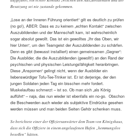
aufgeführt, ein echter Kontakt zwischen den Auszubildenden und der
Besatzung sei nie zustande gekommen.
„Lose an der Inneren Führung orientiert“ gilt es deutlich zu prüfen
(no go!), ABER: Dass es zu keinem „echten Kontakt“ zwischen
Auszubildenden und der Mannschaft kam, ist wahrscheinlich
sogar absolut gewollt. Das ist ein gewolltes „Ihr das Oben, wir
hier Unten“, um den Teamgeist der Auszubildenden zu schärfen.
Denn es gibt (bewusst installiert) einen gemeinsamen „Gegner“:
Die Ausbilder, die die Auszubildenden (gewollt!) an den Rand der
psychischen und physischen Leistungsfähigkeit heranbringen.
Diese „Anspornen“ gelingt nicht, wenn der Ausbilder ein
liebenswürdiger Tofu-Tee-Trinker ist. Er ist derjenige, der den
jungen Soldaten jeden Tag ein bisschen mehr fordert.
Muskelaufbau schmerzt – ist so. Ob man sich „als König
aufführt“ – naja, das nun wieder ist ebenfalls ein no-go. Obschon
die Beschwerden auch wieder als subjektive Eindrücke gesehen
werden müssen und man beiden Seiten Gehör schenken muss.
So berichtete einer der Offiziersanwärter dem Team von Königshaus,
dass sich die Offiziere in einem angelaufenen Hafen „hemmungslos
besoffen“ hätten.