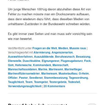
Um junge Menschen 100%ig davon abzuhalten diese Art von
Fehler zu machen müsste man ein Druckszenario aufbauen,
dass dann wiederum dazu führt, dass dieselben Medien von
unhaltbaren Zuständen in der Bundeswehr schreiben würden.
Es gibt immer zwei Seiten und man muss sehr vorsichtig sein
wie man bewertet.
Veröffentlicht unter
Fragen an die Welt
,
Medien
,
Musste raus
|
Verschlagwortet mit
Alarmierung
,
Angstszenarion
,
Auswahlverfahren
,
Auszubildende
,
Berufswunsch
,
Besatzung
,
Dienstelle
,
Duschkabine
,
Eignungstest
,
Flugzeugabsturz
,
Fock
,
Gott
,
Hafenwache
,
Kommandant
,
Mannschaft
,
Mannschaftssoldaten
,
Marine
,
Marineamt
,
Marineflieger
,
Marineoffiziersanwärter
,
Marineteam
,
Muskelaufbau
,
O-Heim
,
Offizier
,
Pastor
,
Seedienst
,
Stammbesatzung
,
Tagesordnung
,
Tauglichkeit
,
Team
,
Teamgeist
,
Testergebnis
,
Todesfall
,
Verwendungstauglichkeit
|
20
Kommentare