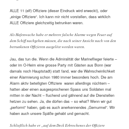
ALLE 11 (elf) Offiziere (dieser Eindruck wird erweckt), oder
„einige Offiziere“. Ich kann mir nicht vorstellen, dass wirklich
ALLE Offiziere gleichzeitig betrunken waren.
Als Hafenwache habe er mehrere falsche Alarme wegen Feuer auf
dem Schiff nachgehen müssen, die nach seiner Ansicht nach von den
betrunkenen Offizieren ausgelöst worden waren.
Jau, das tun die. Wenn die Admiralität der Marineflieger feierte –
oder im O-Heim eine grosse Party mit Gästen aus Bonn (war
damals noch Hauptstadt) statt fand, war die Wahrscheinlichkeit
einer Alarmierung schon 1980 immer besonders hoch. Die am
Alarm aktiv beteiligten Offiziere waren allerdings nüchtern –
hatten aber einen ausgesprochenen Spass uns Soldaten mal
mitten in der Nacht – fluchend und gähnend auf die Dienstellen
hetzen zu sehen. Ja, die dürfen das – so what? Wenn wir gut
„performt“ haben, gab es auch anerkennendes „Gemurmel“. Wir
haben auch unsere Späße gehabt und gemacht.
Schließlich habe er „auf dem Deck Erbrochenes der Offiziere