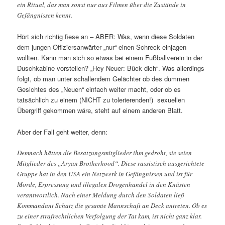
ein Ritual, das man sonst nur aus Filmen über die Zustände in
Gefängnissen kennt.
Hört sich richtig fiese an – ABER: Was, wenn diese Soldaten
dem jungen Offiziersanwärter „nur“ einen Schreck einjagen
wollten. Kann man sich so etwas bei einem Fußballverein in der
Duschkabine vorstellen? „Hey Neuer: Bück dich“. Was allerdings
folgt, ob man unter schallendem Gelächter ob des dummen
Gesichtes des „Neuen“ einfach weiter macht, oder ob es
tatsächlich zu einem (NICHT zu tolerierenden!) sexuellen
Übergriff gekommen wäre, steht auf einem anderen Blatt.
Aber der Fall geht weiter, denn:
Demnach hätten die Besatzungsmitglieder ihm gedroht, sie seien
Mitglieder des „Aryan Brotherhood“. Diese rassistisch ausgerichtete
Gruppe hat in den USA ein Netzwerk in Gefängnissen und ist für
Morde, Erpressung und illegalen Drogenhandel in den Knästen
verantwortlich. Nach einer Meldung durch den Soldaten ließ
Kommandant Schatz die gesamte Mannschaft an Deck antreten. Ob es
zu einer strafrechtlichen Verfolgung der Tat kam, ist nicht ganz klar.