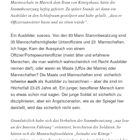
Marineschule in Mürwik dem Team von Königshaus, hätte die
Stammbesatzung heftig gefeiert. Zu später Stunde sei dann ein
Ausbilder in den Schlafraum gestolpert und habe gelallt, „dass er
Offiziersanwärter hasse und sie töten würde“.
Ein Ausbilder, sososo. Von den 83 Mann Stammbesatzung sind
35 Mannschaftsmitglieder Unteroffiziere und 23 Mannschaften.
Ich frage: Kam der Ausspruch von einem
Offizier/Portepeeunteroffizier (meist älter und erfahrene
Menschen, die man wahrlich wahrscheinlich mit Recht Ausbilder
nennen darf), oder waren es Maate (Uffze der Marine) oder
Mannschaften? Die Maate und Mannschaften sind sicherlich
teilweise
auch
als Ausbilder zu bezeichnen – aber die sind im
Höchstfall 23-25 Jahre alt. Ein junger, besoffener Mensch kann
so etwas schon mal sagen. Der junge Soldat ist sicherlich zu
disziplinieren, aber ein Angstszenarion, wie es der Spiegel hier
darstellt, wird das sicherlich nicht sein.
Grundsätzlich habe sich das Verhalten der Stammbesatzung „nur lose
an der Inneren Führung“ orientiert, berichteten die Soldaten. So
hätten sich die Mannschaftssoldaten „beinahe wie Könige“