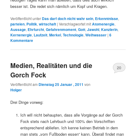
besser ist. Die redet sich nämlich um Kopf und Kragen.
Veröffentlicht unter
Das darf doch nicht wahr sein
,
Erkenntnisse
,
parteien
,
Politik
,
wirtschaft
|
Verschlagwortet mit
Atomenergie
,
Aussage
,
Ehrfurcht
,
Gefahrenmoment
,
Gott
,
Jawohl
,
Kanzlerin
,
Kernenergie
,
Laufzeit
,
Merkel
,
Technologie
,
Weihwasser
|
6
Kommentare
Medien, Realitäten und die
20
Gorch Fock
Veröffentlicht am
Dienstag 25 Januar , 2011
von
Holger
Drei Dinge vorweg:
Ich will nicht behaupten, dass alle Vorgänge auf der Gorch
Fock stets nach Lehrbuch und 100% den Vorschriften
entsprechend abliefen. Ich kenne keinen Betrieb in dem
man stets „vom Fußboden essen“ kann. Überall findet man