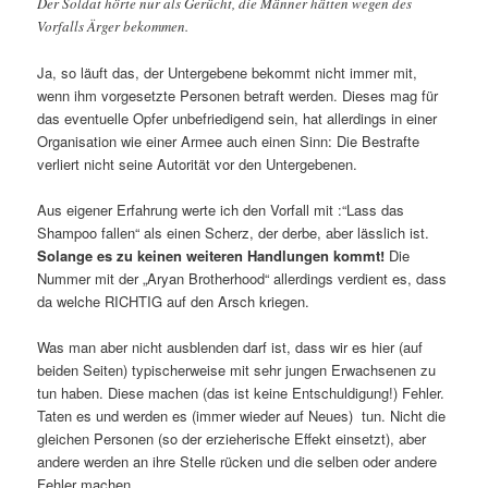
Der Soldat hörte nur als Gerücht, die Männer hätten wegen des
Vorfalls Ärger bekommen.
Ja, so läuft das, der Untergebene bekommt nicht immer mit,
wenn ihm vorgesetzte Personen betraft werden. Dieses mag für
das eventuelle Opfer unbefriedigend sein, hat allerdings in einer
Organisation wie einer Armee auch einen Sinn: Die Bestrafte
verliert nicht seine Autorität vor den Untergebenen.
Aus eigener Erfahrung werte ich den Vorfall mit :“Lass das
Shampoo fallen“ als einen Scherz, der derbe, aber lässlich ist.
Solange es zu keinen weiteren Handlungen kommt!
Die
Nummer mit der „Aryan Brotherhood“ allerdings verdient es, dass
da welche RICHTIG auf den Arsch kriegen.
Was man aber nicht ausblenden darf ist, dass wir es hier (auf
beiden Seiten) typischerweise mit sehr jungen Erwachsenen zu
tun haben. Diese machen (das ist keine Entschuldigung!) Fehler.
Taten es und werden es (immer wieder auf Neues) tun. Nicht die
gleichen Personen (so der erzieherische Effekt einsetzt), aber
andere werden an ihre Stelle rücken und die selben oder andere
Fehler machen.