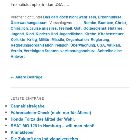
Freiheitskämpfer in den USA ….
Veröffentlicht unter
Das darf doch nicht wahr sein
,
Erkenntnisse
,
Überwachungsstaat
|
Verschlagwortet mit
Bombe
,
Bomben
,
Christ
,
Christlich
,
cruise missiles
,
Freiheit
,
Gott
,
Gottesdienst
,
Hutaree
,
Jugend
,
Kind
,
Kindern Und Jugendlichen
,
Kirche
,
Kirchensteuer
,
Kollekte
,
Krieg
,
Militär
,
Missile
,
Organisation
,
Regierung
,
Regierungsorganisation
,
religion
,
Überwachung
,
USA
,
Vatikan
,
Verein
,
Vereinigten Staaten
,
verfassungsschutz
|
Schreibe eine
Antwort
Beitrags-
←
Ältere Beiträge
Navigation
LETZTE EINTRÄGE
Cannabisfreigabe
Führerschein-Check (nicht nur für Ältere!)
Honda Forza das Mittel der Wahl.
SEAT MO 125 in Hamburg – will man nicht!
Klimakleber
Die Zukunft des Individualverkehrs