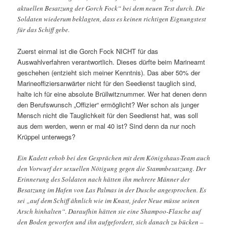
aktuellen Besatzung der Gorch Fock“ bei dem neuen Test durch. Die
Soldaten wiederum beklagten, dass es keinen richtigen Eignungstest
für das Schiff gebe.
Zuerst einmal ist die Gorch Fock NICHT für das
Auswahlverfahren verantwortlich. Dieses dürfte beim Marineamt
geschehen (entzieht sich meiner Kenntnis). Das aber 50% der
Marineoffiziersanwärter nicht für den Seedienst tauglich sind,
halte ich für eine absolute Brüllwitznummer. Wer hat denen denn
den Berufswunsch „Offizier“ ermöglicht? Wer schon als junger
Mensch nicht die Tauglichkeit für den Seedienst hat, was soll
aus dem werden, wenn er mal 40 ist? Sind denn da nur noch
Krüppel unterwegs?
Ein Kadett erhob bei den Gesprächen mit dem Königshaus-Team auch
den Vorwurf der sexuellen Nötigung gegen die Stammbesatzung. Der
Erinnerung des Soldaten nach hätten ihn mehrere Männer der
Besatzung im Hafen von Las Palmas in der Dusche angesprochen. Es
sei „auf dem Schiff ähnlich wie im Knast, jeder Neue müsse seinen
Arsch hinhalten“. Daraufhin hätten sie eine Shampoo-Flasche auf
den Boden geworfen und ihn aufgefordert, sich danach zu bücken –