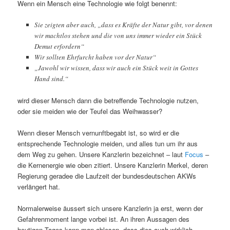
Wenn ein Mensch eine Technologie wie folgt benennt:
Sie zeigten aber auch, „dass es Kräfte der Natur gibt, vor denen
wir machtlos stehen und die von uns immer wieder ein Stück
Demut erfordern“
Wir sollten Ehrfurcht haben vor der Natur“
„Jawohl wir wissen, dass wir auch ein Stück weit in Gottes
Hand sind.“
wird dieser Mensch dann die betreffende Technologie nutzen,
oder sie meiden wie der Teufel das Weihwasser?
Wenn dieser Mensch vernunftbegabt ist, so wird er die
entsprechende Technologie meiden, und alles tun um ihr aus
dem Weg zu gehen. Unsere Kanzlerin bezeichnet – laut
Focus
–
die Kernenergie wie oben zitiert. Unsere Kanzlerin Merkel, deren
Regierung geradee die Laufzeit der bundesdeutschen AKWs
verlängert hat.
Normalerweise äussert sich unsere Kanzlerin ja erst, wenn der
Gefahrenmoment lange vorbei ist. An ihren Aussagen des
heutigen Tages kann man ablesen, dass dies auch wirklich