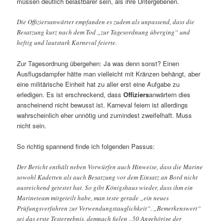
müssen deutlich belastbarer sein, als ihre Untergebenen.
Die Offiziersanwärter empfanden es zudem als unpassend, dass die
Besatzung kurz nach dem Tod „zur Tagesordnung überging“ und
heftig und lautstark Karneval feierte.
Zur Tagesordnung übergehen: Ja was denn sonst? Einen
Ausflugsdampfer hätte man vielleicht mit Kränzen behängt, aber
eine militärische Einheit hat zu aller erst eine Aufgabe zu
erledigen. Es ist erschreckend, dass
Offiziers
anwärtern dies
anscheinend nicht bewusst ist. Karneval feiern ist allerdings
wahrscheinlich eher unnötig und zumindest zweifelhaft. Muss
nicht sein.
So richtig spannend finde ich folgenden Passus:
Der Bericht enthält neben Vorwürfen auch Hinweise, dass die Marine
sowohl Kadetten als auch Besatzung vor dem Einsatz an Bord nicht
ausreichend getestet hat. So gibt Königshaus wieder, dass ihm ein
Marineteam mitgeteilt habe, man teste gerade „ein neues
Prüfungsverfahren zur Verwendungstauglichkeit“. „Bemerkenswert“
sei das erste Testergebnis, demnach fielen „50 Angehörige der