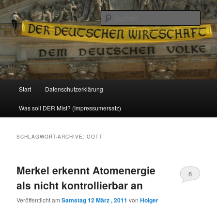
Politik, Wirtschaft, Soziales und Gesellschaft
Such
Reizzentrum
Hauptmenü
Start
Datenschutzerklärung
Zum
Zum
Was soll DER Mist? (Impressumersatz)
Inhalt
sekundären
wechseln
Inhalt
SCHLAGWORT-ARCHIVE:
GOTT
wechseln
Merkel erkennt Atomenergie
6
als nicht kontrollierbar an
Veröffentlicht am
Samstag 12 März , 2011
von
Holger