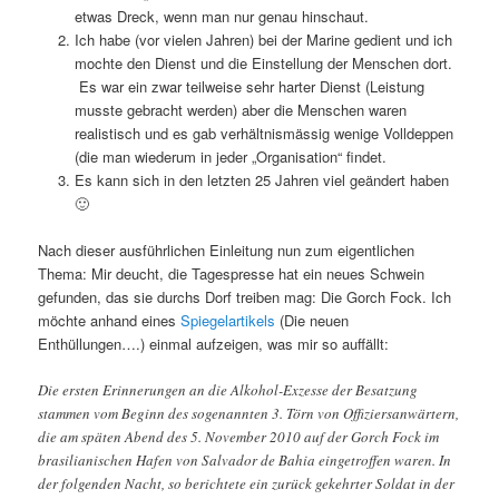
etwas Dreck, wenn man nur genau hinschaut.
Ich habe (vor vielen Jahren) bei der Marine gedient und ich
mochte den Dienst und die Einstellung der Menschen dort.
Es war ein zwar teilweise sehr harter Dienst (Leistung
musste gebracht werden) aber die Menschen waren
realistisch und es gab verhältnismässig wenige Volldeppen
(die man wiederum in jeder „Organisation“ findet.
Es kann sich in den letzten 25 Jahren viel geändert haben
🙂
Nach dieser ausführlichen Einleitung nun zum eigentlichen
Thema: Mir deucht, die Tagespresse hat ein neues Schwein
gefunden, das sie durchs Dorf treiben mag: Die Gorch Fock. Ich
möchte anhand eines
Spiegelartikels
(Die neuen
Enthüllungen….) einmal aufzeigen, was mir so auffällt:
Die ersten Erinnerungen an die Alkohol-Exzesse der Besatzung
stammen vom Beginn des sogenannten 3. Törn von Offiziersanwärtern,
die am späten Abend des 5. November 2010 auf der Gorch Fock im
brasilianischen Hafen von Salvador de Bahia eingetroffen waren. In
der folgenden Nacht, so berichtete ein zurück gekehrter Soldat in der