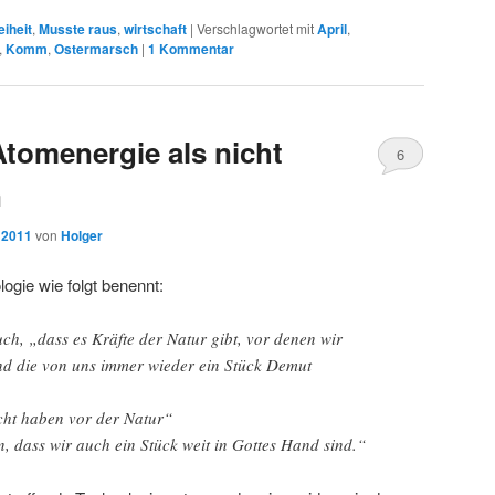
eiheit
,
Musste raus
,
wirtschaft
|
Verschlagwortet mit
April
,
,
Komm
,
Ostermarsch
|
1
Kommentar
Atomenergie als nicht
6
n
 2011
von
Holger
gie wie folgt benennt:
uch, „dass es Kräfte der Natur gibt, vor denen wir
nd die von uns immer wieder ein Stück Demut
cht haben vor der Natur“
, dass wir auch ein Stück weit in Gottes Hand sind.“