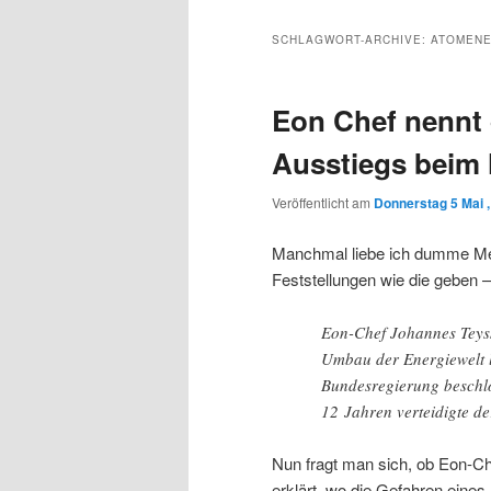
Inhalt
sekundären
SCHLAGWORT-ARCHIVE:
ATOMENE
wechseln
Inhalt
Eon Chef nennt
wechseln
Ausstiegs beim
Veröffentlicht am
Donnerstag 5 Mai 
Manchmal liebe ich dumme Men
Feststellungen wie die geben –
Eon-Chef Johannes Teyss
Umbau der Energiewelt la
Bundesregierung beschlo
12 Jahren verteidigte d
Nun fragt man sich, ob Eon-Ch
erklärt, wo die Gefahren eines „