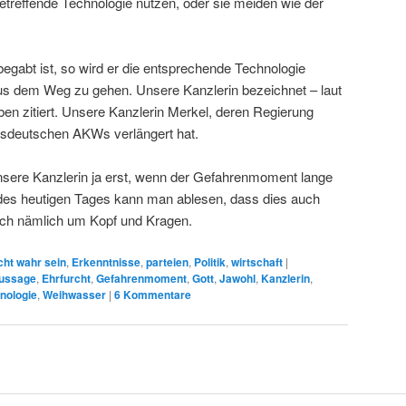
etreffende Technologie nutzen, oder sie meiden wie der
gabt ist, so wird er die entsprechende Technologie
aus dem Weg zu gehen. Unsere Kanzlerin bezeichnet – laut
ben zitiert. Unsere Kanzlerin Merkel, deren Regierung
esdeutschen AKWs verlängert hat.
nsere Kanzlerin ja erst, wenn der Gefahrenmoment lange
 des heutigen Tages kann man ablesen, dass dies auch
 sich nämlich um Kopf und Kragen.
cht wahr sein
,
Erkenntnisse
,
parteien
,
Politik
,
wirtschaft
|
ussage
,
Ehrfurcht
,
Gefahrenmoment
,
Gott
,
Jawohl
,
Kanzlerin
,
nologie
,
Weihwasser
|
6
Kommentare