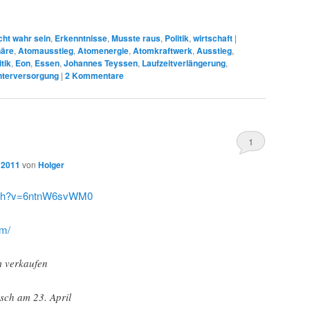
cht wahr sein
,
Erkenntnisse
,
Musste raus
,
Politik
,
wirtschaft
|
näre
,
Atomausstieg
,
Atomenergie
,
Atomkraftwerk
,
Ausstieg
,
tik
,
Eon
,
Essen
,
Johannes Teyssen
,
Laufzeitverlängerung
,
nterversorgung
|
2
Kommentare
1
 2011
von
Holger
atch?v=6ntnW6svWM0
om/
m verkaufen
ch am 23. April