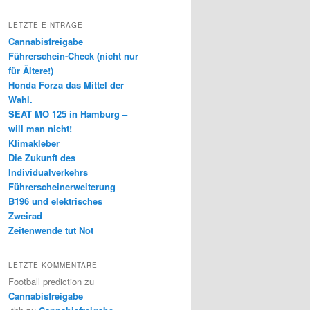
LETZTE EINTRÄGE
Cannabisfreigabe
Führerschein-Check (nicht nur
für Ältere!)
Honda Forza das Mittel der
Wahl.
SEAT MO 125 in Hamburg –
will man nicht!
Klimakleber
Die Zukunft des
Individualverkehrs
Führerscheinerweiterung
B196 und elektrisches
Zweirad
Zeitenwende tut Not
LETZTE KOMMENTARE
Football prediction
zu
Cannabisfreigabe