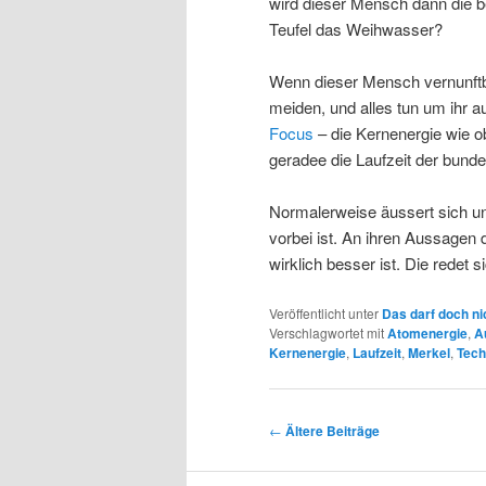
wird dieser Mensch dann die b
Teufel das Weihwasser?
Wenn dieser Mensch vernunftbe
meiden, und alles tun um ihr 
Focus
– die Kernenergie wie o
geradee die Laufzeit der bund
Normalerweise äussert sich u
vorbei ist. An ihren Aussagen
wirklich besser ist. Die redet
Veröffentlicht unter
Das darf doch ni
Verschlagwortet mit
Atomenergie
,
A
Kernenergie
,
Laufzeit
,
Merkel
,
Tech
Beitrags-
←
Ältere Beiträge
Navigation