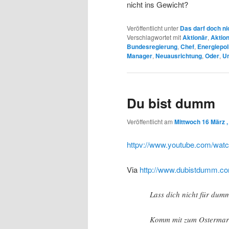
nicht ins Gewicht?
Veröffentlicht unter
Das darf doch ni
Verschlagwortet mit
Aktionär
,
Aktio
Bundesregierung
,
Chef
,
Energiepoli
Manager
,
Neuausrichtung
,
Oder
,
U
Du bist dumm
Veröffentlicht am
Mittwoch 16 März ,
httpv://www.youtube.com/w
Via
http://www.dubistdumm.c
Lass dich nicht für dum
Komm mit zum Ostermars