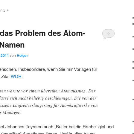
RGIE
 das Problem des Atom-
2
 Namen
, 2011
von
Holger
schen. Insbesondere, wenn Sie mir Vorlagen für
 Zitat
WDR
:
en warnte vor einem übereilten Atomausstieg. Der
sse sich nicht beliebig beschleunigen. Die von der
ssene Laufzeitverlängerung für Atomkraftwerke von
er Manager.
ef Johannes Teyssen auch „Butter bei die Fische“ gibt und
übereilten“ Ausstieges liegen. Und ja, dies tut er: