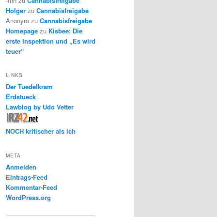
-thh
zu
Cannabisfreigabe
Holger
zu
Cannabisfreigabe
Anonym
zu
Cannabisfreigabe
Homepage
zu
Kisbee: Die
erste Inspektion und „Es wird
teuer“
LINKS
Der Tuedelkram
Erdstueck
Lawblog by Udo Vetter
NOCH kritischer als ich
META
Anmelden
Eintrags-Feed
Kommentar-Feed
WordPress.org