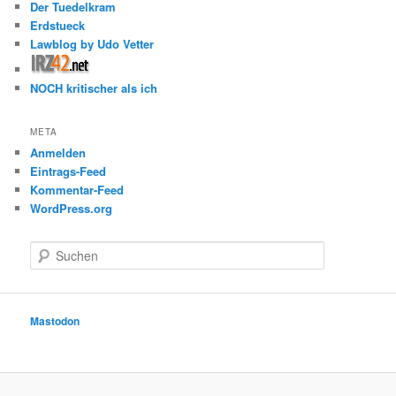
Der Tuedelkram
Erdstueck
Lawblog by Udo Vetter
NOCH kritischer als ich
META
Anmelden
Eintrags-Feed
Kommentar-Feed
WordPress.org
S
u
c
h
e
Mastodon
n