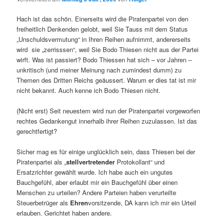
Hach ist das schön. Einerseits wird die Piratenpartei von den
freiheitlich Denkenden gelobt, weil Sie Tauss mit dem Status
„Unschuldsvermutung“ in Ihren Reihen aufnimmt, andererseits
wird sie „zerrisssen“, weil Sie Bodo Thiesen nicht aus der Partei
wirft. Was ist passiert? Bodo Thiessen hat sich – vor Jahren –
unkritisch (und meiner Meinung nach zumindest dumm) zu
Themen des Dritten Reichs geäussert. Warum er dies tat ist mir
nicht bekannt. Auch kenne ich Bodo Thiesen nicht.
(Nicht erst) Seit neuestem wird nun der Piratenpartei vorgeworfen
rechtes Gedankengut innerhalb ihrer Reihen zuzulassen. Ist das
gerechtfertigt?
Sicher mag es für einige unglücklich sein, dass Thiesen bei der
Piratenpartei als „
stellvertretender
Protokollant“ und
Ersatzrichter gewählt wurde. Ich habe auch ein ungutes
Bauchgefühl, aber erlaubt mir ein Bauchgefühl über einen
Menschen zu urteilen? Andere Parteien haben verurteilte
Steuerbetrüger als
Ehren
vorsitzende, DA kann ich mir ein Urteil
erlauben. Gerichtet haben andere.