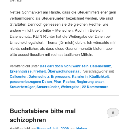
Nettes Schmankerl am Rande, dass die Steuerhinterzieher gern
verharmlosend als Steuer
sünder
bezeichnet werden. Sie sind
Straftäter! Dennoch geniessen sie die gleichen Rechte, wie
andere – nicht verurteilte – Menschen. Auch im Bereich
Datenschutz. KEIN Richter hat die Weitergabe der Daten per
Entscheid legalisiert. Thema (für mich) durch. Ich wünschte mir
nichts sehnlicher, als dass diese Gauner monetär bluten, aber
bitte ausschliesslich mit rechtsstaatlichen Mitteln.
Veröffentlicht unter
Das darf doch nicht wahr sein
,
Datenschutz
,
Erkenntnisse
,
Freiheit
,
Überwachungsstaat
|
Verschlagwortet mit
Callcenter
,
Datenschutz
,
Erpressung
,
Kanzlerin
,
Käuflichkeit
,
personenbezogene Daten
,
Pirat
,
Rechte
,
Regierung
,
staat
,
Steuerbetrüger
,
Steuersünder
,
Weitergabe
|
22
Kommentare
Buchstabiere bitte mal
8
schizophren
Veröffentlicht am
Montag 6 Juli , 2009
von
Holger