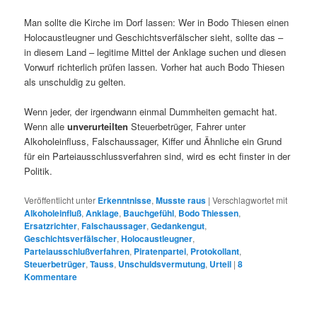
Man sollte die Kirche im Dorf lassen: Wer in Bodo Thiesen einen
Holocaustleugner und Geschichtsverfälscher sieht, sollte das –
in diesem Land – legitime Mittel der Anklage suchen und diesen
Vorwurf richterlich prüfen lassen. Vorher hat auch Bodo Thiesen
als unschuldig zu gelten.
Wenn jeder, der irgendwann einmal Dummheiten gemacht hat.
Wenn alle
unverurteilten
Steuerbetrüger, Fahrer unter
Alkoholeinfluss, Falschaussager, Kiffer und Ähnliche ein Grund
für ein Parteiausschlussverfahren sind, wird es echt finster in der
Politik.
Veröffentlicht unter
Erkenntnisse
,
Musste raus
|
Verschlagwortet mit
Alkoholeinfluß
,
Anklage
,
Bauchgefühl
,
Bodo Thiessen
,
Ersatzrichter
,
Falschaussager
,
Gedankengut
,
Geschichtsverfälscher
,
Holocaustleugner
,
Parteiausschlußverfahren
,
Piratenpartei
,
Protokollant
,
Steuerbetrüger
,
Tauss
,
Unschuldsvermutung
,
Urteil
|
8
Kommentare