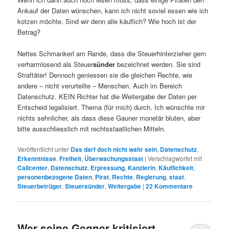
Ankauf der Daten wünschen, kann ich nicht soviel essen wie ich
kotzen möchte. Sind wir denn alle käuflich? Wie hoch ist der
Betrag?
Nettes Schmankerl am Rande, dass die Steuerhinterzieher gern
verharmlosend als Steuer
sünder
bezeichnet werden. Sie sind
Straftäter! Dennoch geniessen sie die gleichen Rechte, wie
andere – nicht verurteilte – Menschen. Auch im Bereich
Datenschutz. KEIN Richter hat die Weitergabe der Daten per
Entscheid legalisiert. Thema (für mich) durch. Ich wünschte mir
nichts sehnlicher, als dass diese Gauner monetär bluten, aber
bitte ausschliesslich mit rechtsstaatlichen Mitteln.
Veröffentlicht unter
Das darf doch nicht wahr sein
,
Datenschutz
,
Erkenntnisse
,
Freiheit
,
Überwachungsstaat
|
Verschlagwortet mit
Callcenter
,
Datenschutz
,
Erpressung
,
Kanzlerin
,
Käuflichkeit
,
personenbezogene Daten
,
Pirat
,
Rechte
,
Regierung
,
staat
,
Steuerbetrüger
,
Steuersünder
,
Weitergabe
|
22
Kommentare
Wer seine Gegner kritisiert,