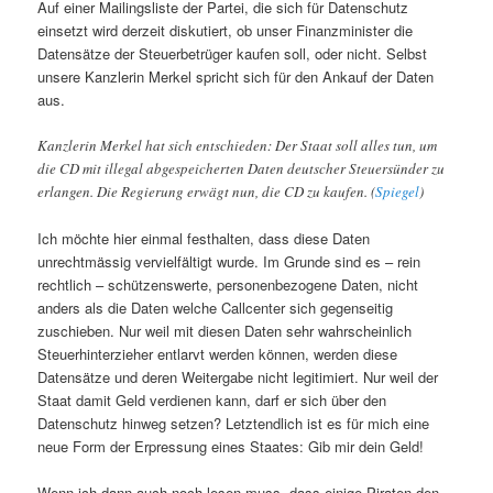
Auf einer Mailingsliste der Partei, die sich für Datenschutz
einsetzt wird derzeit diskutiert, ob unser Finanzminister die
Datensätze der Steuerbetrüger kaufen soll, oder nicht. Selbst
unsere Kanzlerin Merkel spricht sich für den Ankauf der Daten
aus.
Kanzlerin Merkel hat sich entschieden: Der Staat soll alles tun, um
die CD mit illegal abgespeicherten Daten deutscher Steuersünder zu
erlangen. Die Regierung erwägt nun, die CD zu kaufen. (
Spiegel
)
Ich möchte hier einmal festhalten, dass diese Daten
unrechtmässig vervielfältigt wurde. Im Grunde sind es – rein
rechtlich – schützenswerte, personenbezogene Daten, nicht
anders als die Daten welche Callcenter sich gegenseitig
zuschieben. Nur weil mit diesen Daten sehr wahrscheinlich
Steuerhinterzieher entlarvt werden können, werden diese
Datensätze und deren Weitergabe nicht legitimiert. Nur weil der
Staat damit Geld verdienen kann, darf er sich über den
Datenschutz hinweg setzen? Letztendlich ist es für mich eine
neue Form der Erpressung eines Staates: Gib mir dein Geld!
Wenn ich dann auch noch lesen muss, dass einige Piraten den