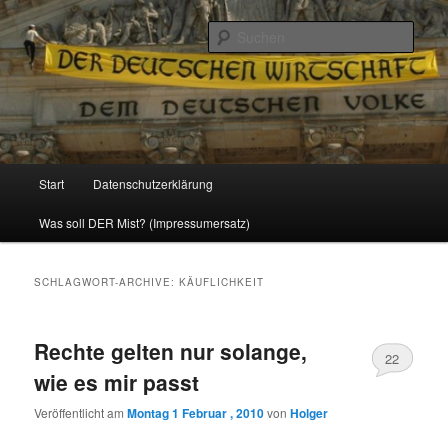
Politik, Wirtschaft, Soziales und Gesellschaft
Such
Reizzentrum
Hauptmenü
Start
Datenschutzerklärung
Zum
Zum
Was soll DER Mist? (Impressumersatz)
Inhalt
sekundären
wechseln
Inhalt
SCHLAGWORT-ARCHIVE:
KÄUFLICHKEIT
wechseln
Rechte gelten nur solange,
22
wie es mir passt
Veröffentlicht am
Montag 1 Februar , 2010
von
Holger