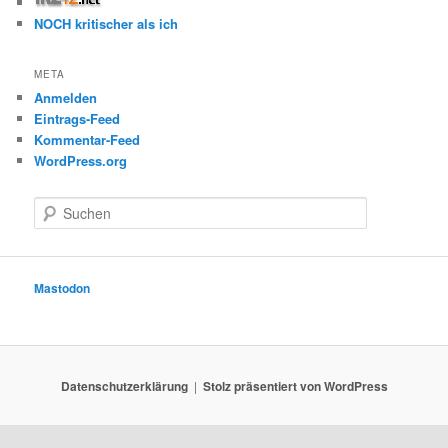
NOCH kritischer als ich
META
Anmelden
Eintrags-Feed
Kommentar-Feed
WordPress.org
S
u
c
h
e
Mastodon
n
Datenschutzerklärung
Stolz präsentiert von WordPress