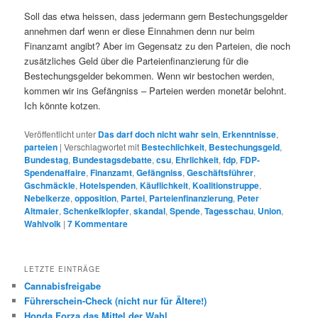
Soll das etwa heissen, dass jedermann gern Bestechungsgelder
annehmen darf wenn er diese Einnahmen denn nur beim
Finanzamt angibt? Aber im Gegensatz zu den Parteien, die noch
zusätzliches Geld über die Parteienfinanzierung für die
Bestechungsgelder bekommen. Wenn wir bestochen werden,
kommen wir ins Gefängniss – Parteien werden monetär belohnt.
Ich könnte kotzen.
Veröffentlicht unter
Das darf doch nicht wahr sein
,
Erkenntnisse
,
parteien
|
Verschlagwortet mit
Bestechlichkeit
,
Bestechungsgeld
,
Bundestag
,
Bundestagsdebatte
,
csu
,
Ehrlichkeit
,
fdp
,
FDP-
Spendenaffaire
,
Finanzamt
,
Gefängniss
,
Geschäftsführer
,
Gschmäckle
,
Hotelspenden
,
Käuflichkeit
,
Koalitionstruppe
,
Nebelkerze
,
opposition
,
Partei
,
Parteienfinanzierung
,
Peter
Altmaier
,
Schenkelklopfer
,
skandal
,
Spende
,
Tagesschau
,
Union
,
Wahlvolk
|
7
Kommentare
LETZTE EINTRÄGE
Cannabisfreigabe
Führerschein-Check (nicht nur für Ältere!)
Honda Forza das Mittel der Wahl.