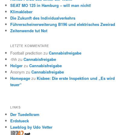
SEAT MO 125 in Hamburg – will man nicht!
Klimakleber
Die Zukunft des Individualverkehrs
Führerscheinerweiterung B196 und elektrisches Zweirad
Zeitenwende tut Not
LETZTE KOMMENTARE
Football prediction
zu
Cannabisfreigabe
-thh
zu
Cannabisfreigabe
Holger
zu
Cannabisfreigabe
Anonym
zu
Cannabisfreigabe
Homepage
zu
Kisbee: Die erste Inspektion und „Es wird
teuer“
LINKS
Der Tuedelkram
Erdstueck
Lawblog by Udo Vetter