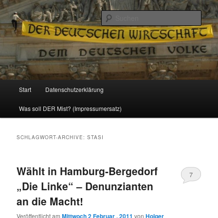
Politik, Wirtschaft, Soziales und Gesellschaft
Such
Reizzentrum
Hauptmenü
Start
Datenschutzerklärung
Zum
Zum
Was soll DER Mist? (Impressumersatz)
Inhalt
sekundären
wechseln
Inhalt
SCHLAGWORT-ARCHIVE:
STASI
wechseln
Wählt in Hamburg-Bergedorf
7
„Die Linke“ – Denunzianten
an die Macht!
Veröffentlicht am
Mittwoch 2 Februar , 2011
von
Holger