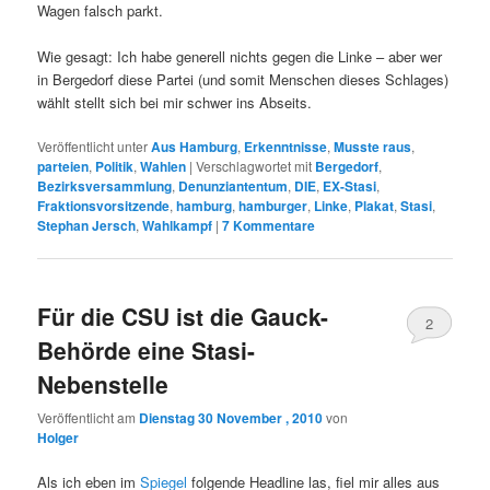
Wagen falsch parkt.
Wie gesagt: Ich habe generell nichts gegen die Linke – aber wer
in Bergedorf diese Partei (und somit Menschen dieses Schlages)
wählt stellt sich bei mir schwer ins Abseits.
Veröffentlicht unter
Aus Hamburg
,
Erkenntnisse
,
Musste raus
,
parteien
,
Politik
,
Wahlen
|
Verschlagwortet mit
Bergedorf
,
Bezirksversammlung
,
Denunziantentum
,
DIE
,
EX-Stasi
,
Fraktionsvorsitzende
,
hamburg
,
hamburger
,
Linke
,
Plakat
,
Stasi
,
Stephan Jersch
,
Wahlkampf
|
7
Kommentare
Für die CSU ist die Gauck-
2
Behörde eine Stasi-
Nebenstelle
Veröffentlicht am
Dienstag 30 November , 2010
von
Holger
Als ich eben im
Spiegel
folgende Headline las, fiel mir alles aus