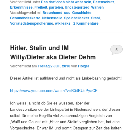
Veröffentlicht unter
Das darf doch nicht wahr sein
,
Datenschutz
,
Erkenntnisse
,
Freiheit
,
parteien
,
Uncategorized
,
Wahlen
|
Verschlagwortet mit
Braunhemd
,
csu
,
Geschichte
,
Gesundheitskarte
,
Nebenstelle
,
Speichellecker
,
Stasi
,
Vorratsdatenspeicherung
,
wikileaks
|
2
Kommentare
Hitler, Stalin und IM
5
Willy/Dieter aka Dieter Dehm
Veröffentlicht am
Freitag 2 Juli , 2010
von
Holger
Dieser Artikel ist aufklärend und nicht als Linke-bashing gedacht!
httpv://www.youtube.com/watch?v=B34KUcPyaCE
Ich weiss ja nicht ob Sie es wussten, aber der
Landesvorsitzende der Linkspartei in Niedersachsen, der diesen
selbst für meine Begriffe viel zu schmutzigen Vergleich von
„Wulff und Gauck“ mit „Hitler und Stalin“ verglichen hat, hat eine
Vorgeschichte. Er war IM und somit Ostspion zur Zeit des kalten