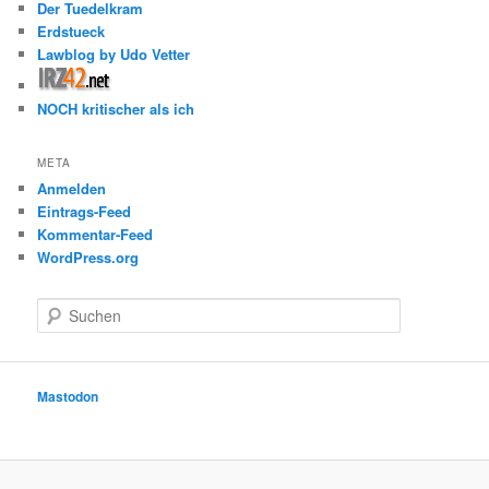
Der Tuedelkram
Erdstueck
Lawblog by Udo Vetter
NOCH kritischer als ich
META
Anmelden
Eintrags-Feed
Kommentar-Feed
WordPress.org
S
u
c
h
e
Mastodon
n