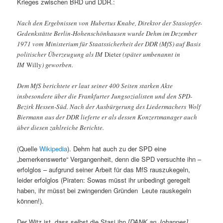
Krieges zwischen BRD und DDR.:
Nach den Ergebnissen von Hubertus Knabe, Direktor der Stasiopfer-
Gedenkstätte Berlin-Hohenschönhausen wurde Dehm im Dezember
1971 vom Ministerium für Staatssicherheit der DDR (MfS) auf Basis
politischer Überzeugung als IM
Dieter
(später umbenannt in
IM
Willy
)
geworben.
Dem MfS berichtete er laut seiner 400 Seiten starken Akte
insbesondere über die Frankfurter Jungsozialisten und den SPD-
Bezirk Hessen-Süd. Nach der Ausbürgerung des Liedermachers Wolf
Biermann aus der DDR lieferte er als dessen Konzertmanager auch
über diesen zahlreiche Berichte.
(Quelle
Wikipedia
). Dehm hat auch zu der SPD eine
„bemerkenswerte“ Vergangenheit, denn die SPD versuchte ihn –
erfolglos – aufgrund seiner Arbeit für das MfS rauszukegeln,
leider erfolglos (Piraten: Sowas müsst ihr unbedingt geregelt
haben, ihr müsst bei zwingenden Gründen Leute rauskegeln
können!).
Der Witz ist, dass selbst die Stasi ihn
[DANK an Johannes]