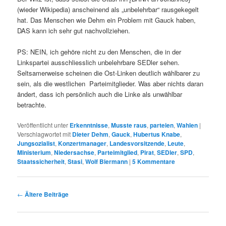
(wieder Wikipedia) anscheinend als „unbelehrbar“ rausgekegelt
hat. Das Menschen wie Dehm ein Problem mit Gauck haben,
DAS kann ich sehr gut nachvollziehen.
PS: NEIN, ich gehöre nicht zu den Menschen, die in der
Linkspartei ausschliesslich unbelehrbare SEDler sehen.
Seltsamerweise scheinen die Ost-Linken deutlich wählbarer zu
sein, als die westlichen Parteimitglieder. Was aber nichts daran
ändert, dass ich persönlich auch die Linke als unwählbar
betrachte.
Veröffentlicht unter
Erkenntnisse
,
Musste raus
,
parteien
,
Wahlen
|
Verschlagwortet mit
Dieter Dehm
,
Gauck
,
Hubertus Knabe
,
Jungsozialist
,
Konzertmanager
,
Landesvorsitzende
,
Leute
,
Ministerium
,
Niedersachse
,
Parteimitglied
,
Pirat
,
SEDler
,
SPD
,
Staatssicherheit
,
Stasi
,
Wolf Biermann
|
5
Kommentare
Beitrags-
←
Ältere Beiträge
Navigation