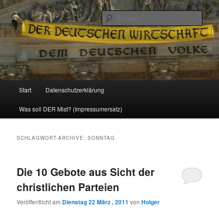
Politik, Wirtschaft, Soziales und Gesellschaft
Such
Reizzentrum
Hauptmenü
Start
Datenschutzerklärung
Zum
Zum
Was soll DER Mist? (Impressumersatz)
Inhalt
sekundären
wechseln
Inhalt
SCHLAGWORT-ARCHIVE:
SONNTAG
wechseln
Die 10 Gebote aus Sicht der
christlichen Parteien
Veröffentlicht am
Dienstag 22 März , 2011
von
Holger