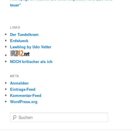
teuer“
LINKS
Der Tuedelkram
Erdstueck
Lawblog by Udo Vetter
NOCH kritischer als ich
META
Anmelden
Eintrags-Feed
Kommentar-Feed
WordPress.org
S
u
c