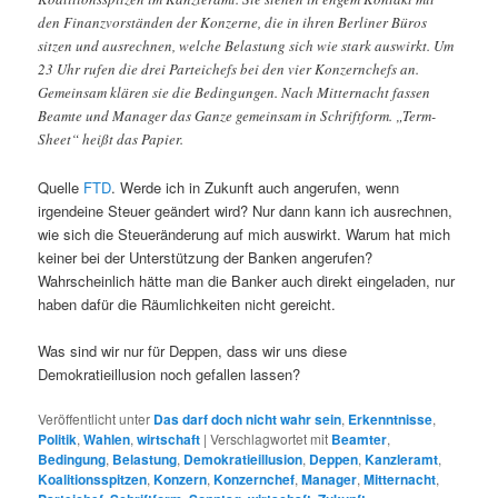
den Finanzvorständen der Konzerne, die in ihren Berliner Büros
sitzen und ausrechnen, welche Belastung sich wie stark auswirkt. Um
23 Uhr rufen die drei Parteichefs bei den vier Konzernchefs an.
Gemeinsam klären sie die Bedingungen. Nach Mitternacht fassen
Beamte und Manager das Ganze gemeinsam in Schriftform. „Term-
Sheet“ heißt das Papier.
Quelle
FTD
. Werde ich in Zukunft auch angerufen, wenn
irgendeine Steuer geändert wird? Nur dann kann ich ausrechnen,
wie sich die Steueränderung auf mich auswirkt. Warum hat mich
keiner bei der Unterstützung der Banken angerufen?
Wahrscheinlich hätte man die Banker auch direkt eingeladen, nur
haben dafür die Räumlichkeiten nicht gereicht.
Was sind wir nur für Deppen, dass wir uns diese
Demokratieillusion noch gefallen lassen?
Veröffentlicht unter
Das darf doch nicht wahr sein
,
Erkenntnisse
,
Politik
,
Wahlen
,
wirtschaft
|
Verschlagwortet mit
Beamter
,
Bedingung
,
Belastung
,
Demokratieillusion
,
Deppen
,
Kanzleramt
,
Koalitionsspitzen
,
Konzern
,
Konzernchef
,
Manager
,
Mitternacht
,