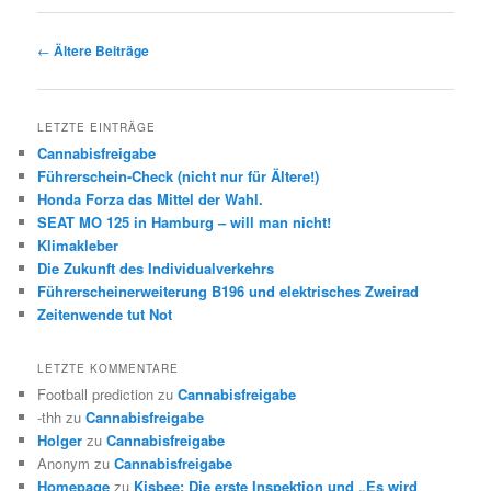
Beitrags-
←
Ältere Beiträge
Navigation
LETZTE EINTRÄGE
Cannabisfreigabe
Führerschein-Check (nicht nur für Ältere!)
Honda Forza das Mittel der Wahl.
SEAT MO 125 in Hamburg – will man nicht!
Klimakleber
Die Zukunft des Individualverkehrs
Führerscheinerweiterung B196 und elektrisches Zweirad
Zeitenwende tut Not
LETZTE KOMMENTARE
Football prediction
zu
Cannabisfreigabe
-thh
zu
Cannabisfreigabe
Holger
zu
Cannabisfreigabe
Anonym
zu
Cannabisfreigabe
Homepage
zu
Kisbee: Die erste Inspektion und „Es wird