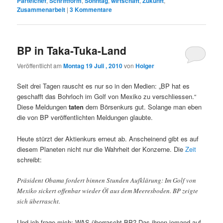
Parteichef
,
Schriftform
,
Sonntag
,
wirtschaft
,
Zukunft
,
Zusammenarbeit
|
3
Kommentare
BP in Taka-Tuka-Land
Veröffentlicht am
Montag 19 Juli , 2010
von
Holger
Seit drei Tagen rauscht es nur so in den Medien: „BP hat es
geschafft das Bohrloch im Golf von Mexiko zu verschliessen.“
Diese Meldungen
taten
dem Börsenkurs gut. Solange man eben
die von BP veröffentlichten Meldungen glaubte.
Heute stürzt der Aktienkurs erneut ab. Anscheinend gibt es auf
diesem Planeten nicht nur die Wahrheit der Konzerne. Die
Zeit
schreibt:
Präsident Obama fordert binnen Stunden Aufklärung: Im Golf von
Mexiko sickert offenbar wieder Öl aus dem Meeresboden. BP zeigte
sich überrascht.
Und ich frage mich: WAS überrascht BP? Das ihnen jemand auf