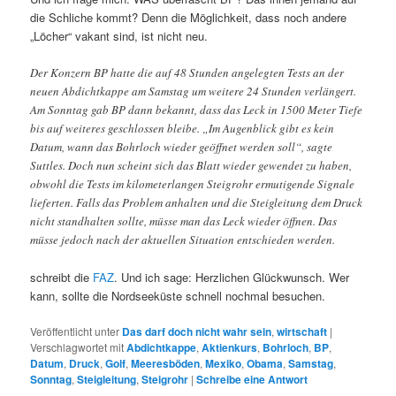
die Schliche kommt? Denn die Möglichkeit, dass noch andere
„Löcher“ vakant sind, ist nicht neu.
Der Konzern BP hatte die auf 48 Stunden angelegten Tests an der
neuen Abdichtkappe am Samstag um weitere 24 Stunden verlängert.
Am Sonntag gab BP dann bekannt, dass das Leck in 1500 Meter Tiefe
bis auf weiteres geschlossen bleibe. „Im Augenblick gibt es kein
Datum, wann das Bohrloch wieder geöffnet werden soll“, sagte
Suttles. Doch nun scheint sich das Blatt wieder gewendet zu haben,
obwohl die Tests im kilometerlangen Steigrohr ermutigende Signale
lieferten. Falls das Problem anhalten und die Steigleitung dem Druck
nicht standhalten sollte, müsse man das Leck wieder öffnen. Das
müsse jedoch nach der aktuellen Situation entschieden werden.
schreibt die
FAZ
. Und ich sage: Herzlichen Glückwunsch. Wer
kann, sollte die Nordseeküste schnell nochmal besuchen.
Veröffentlicht unter
Das darf doch nicht wahr sein
,
wirtschaft
|
Verschlagwortet mit
Abdichtkappe
,
Aktienkurs
,
Bohrloch
,
BP
,
Datum
,
Druck
,
Golf
,
Meeresböden
,
Mexiko
,
Obama
,
Samstag
,
Sonntag
,
Steigleitung
,
Steigrohr
|
Schreibe eine Antwort