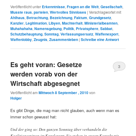
Veröffentlicht unter
Erkenntnisse
,
Fragen an die Welt
,
Gesellschaft
,
Musste raus
,
parteien
,
Wertvolles Sinnloses
|
Verschlagwortet mit
Ahlhaus
,
Betrachtung
,
Bezeichnung
,
Faktum
,
Grundgesetz
,
Kanzler
,
Legitimation
,
Libyen
,
Machterhalt
,
Ministerialbeamten
,
Muhahahaha
,
Namensgebung
,
Politik
,
Privatsphere
,
Sabbat
,
Schutzbehauptung
,
Sonntag
,
Verfassungsersatz
,
Waffenexport
,
Waffenlobby
,
Zeugnis
,
Zusammenleben
|
Schreibe eine Antwort
Es geht voran: Gesetze
3
werden vorab von der
Wirtschaft abgesegnet
Veröffentlicht am
Mittwoch 8 September , 2010
von
Holger
Es gibt Dinge, die mag man nicht glauben, auch wenn man es
immer schon gewusst hat:
Und der ging so: Den ganzen Sonntag über verhandeln die
Koalitionsspitzen im Kanzleramt. Sie stehen in engem Kontakt mit