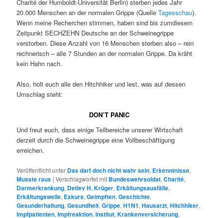
Charité der Humboldt-Universität Berlin) sterben jedes Jahr
20.000 Menschen an der normalen Grippe (Quelle
Tagesschau
).
Wenn meine Recherchen stimmen, haben sind bis zumdiesem
Zeitpunkt SECHZEHN Deutsche an der Schweinegrippe
verstorben.
Diese Anzahl von
16 Menschen sterben also – rein
rechnerisch – alle 7 Stunden an der normalen Grippe. Da kräht
kein Hahn nach.
Also, holt euch alle den Hitchhiker und lest, was auf dessen
Umschlag steht:
DON’T PANIC
Und freut euch, dass einige Teilbereiche unserer Wirtschaft
derzeit durch die Schweinegrippe eine Vollbeschäftigung
erreichen.
Veröffentlicht unter
Das darf doch nicht wahr sein
,
Erkenntnisse
,
Musste raus
|
Verschlagwortet mit
Bundeswehrsoldat
,
Charité
,
Darmerkrankung
,
Detlev H. Krüger
,
Erkältungsausfälle
,
Erkältungswelle
,
Exkurs
,
Geimpften
,
Geschichte
,
Gesunderhaltung
,
Gesundheit
,
Grippe
,
H1N1
,
Hausarzt
,
Hitchhiker
,
Impfpatienten
,
Impfreaktion
,
Institut
,
Krankenversicherung
,