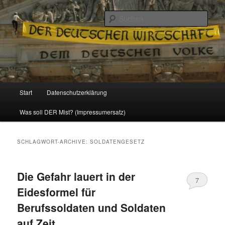
Politik, Wirtschaft, Soziales und Gesellschaft
Such
Reizzentrum
Hauptmenü
Start
Datenschutzerklärung
Zum
Zum
Was soll DER Mist? (Impressumersatz)
Inhalt
sekundären
wechseln
Inhalt
SCHLAGWORT-ARCHIVE:
SOLDATENGESETZ
wechseln
Die Gefahr lauert in der
7
Eidesformel für
Berufssoldaten und Soldaten
auf Zeit