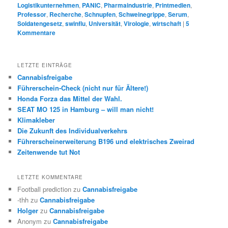
Logistikunternehmen
,
PANIC
,
Pharmaindustrie
,
Printmedien
,
Professor
,
Recherche
,
Schnupfen
,
Schweinegrippe
,
Serum
,
Soldatengesetz
,
swinflu
,
Universität
,
Virologie
,
wirtschaft
|
5
Kommentare
LETZTE EINTRÄGE
Cannabisfreigabe
Führerschein-Check (nicht nur für Ältere!)
Honda Forza das Mittel der Wahl.
SEAT MO 125 in Hamburg – will man nicht!
Klimakleber
Die Zukunft des Individualverkehrs
Führerscheinerweiterung B196 und elektrisches Zweirad
Zeitenwende tut Not
LETZTE KOMMENTARE
Football prediction
zu
Cannabisfreigabe
-thh
zu
Cannabisfreigabe
Holger
zu
Cannabisfreigabe
Anonym
zu
Cannabisfreigabe