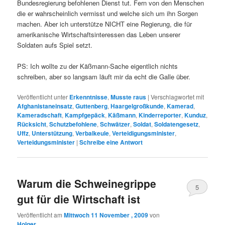
Bundesregierung befohlenen Dienst tut. Fern von den Menschen
die er wahrscheinlich vermisst und welche sich um ihn Sorgen
machen. Aber ich unterstütze NICHT eine Regierung, die für
amerikanische Wirtschaftsinteressen das Leben unserer
Soldaten aufs Spiel setzt.
PS: Ich wollte zu der Käßmann-Sache eigentlich nichts
schreiben, aber so langsam läuft mir da echt die Galle über.
Veröffentlicht unter
Erkenntnisse
,
Musste raus
|
Verschlagwortet mit
Afghanistaneinsatz
,
Guttenberg
,
Haargelgroßkunde
,
Kamerad
,
Kameradschaft
,
Kampfgepäck
,
Käßmann
,
Kinderreporter
,
Kunduz
,
Rücksicht
,
Schutzbefohlene
,
Schwätzer
,
Soldat
,
Soldatengesetz
,
Uffz
,
Unterstützung
,
Verbalkeule
,
Verteidigungsminister
,
Verteidungsminister
|
Schreibe eine Antwort
Warum die Schweinegrippe
5
gut für die Wirtschaft ist
Veröffentlicht am
Mittwoch 11 November , 2009
von
Holger