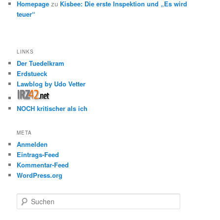
Homepage
zu
Kisbee: Die erste Inspektion und „Es wird
teuer“
LINKS
Der Tuedelkram
Erdstueck
Lawblog by Udo Vetter
NOCH kritischer als ich
META
Anmelden
Eintrags-Feed
Kommentar-Feed
WordPress.org
S
u
c