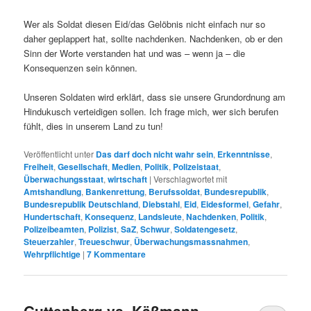
Wer als Soldat diesen Eid/das Gelöbnis nicht einfach nur so
daher geplappert hat, sollte nachdenken. Nachdenken, ob er den
Sinn der Worte verstanden hat und was – wenn ja – die
Konsequenzen sein können.
Unseren Soldaten wird erklärt, dass sie unsere Grundordnung am
Hindukusch verteidigen sollen. Ich frage mich, wer sich berufen
fühlt, dies in unserem Land zu tun!
Veröffentlicht unter
Das darf doch nicht wahr sein
,
Erkenntnisse
,
Freiheit
,
Gesellschaft
,
Medien
,
Politik
,
Polizeistaat
,
Überwachungsstaat
,
wirtschaft
|
Verschlagwortet mit
Amtshandlung
,
Bankenrettung
,
Berufssoldat
,
Bundesrepublik
,
Bundesrepublik Deutschland
,
Diebstahl
,
Eid
,
Eidesformel
,
Gefahr
,
Hundertschaft
,
Konsequenz
,
Landsleute
,
Nachdenken
,
Politik
,
Polizeibeamten
,
Polizist
,
SaZ
,
Schwur
,
Soldatengesetz
,
Steuerzahler
,
Treueschwur
,
Überwachungsmassnahmen
,
Wehrpflichtige
|
7
Kommentare